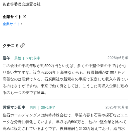
監査等委員会設置会社
企業サイト
企業サイト
/
クチコミ
勝羊
2026年6月頃
男性 | 60代前半
この会社の平均年収が約590万円といえば、多くの中堅企業の中ではかな
り高い方ですな。設立も2008年と新興ながらも、役員報酬が2100万円と
高額なのは理解できる。石炭商社や新素材の事業で安定した収入を得てい
るのはさすがですね。東京で働く身としては、こうした高収入企業に勤め
るのも一つの夢です🌸🌄。
営業マン田中
2025年10月頃
男性 | 30代後半
住石ホールディングスは純粋持株会社で、事業内容も石炭や採石などユニ
ークな分野に特化しています。年収は約590万と、他の中堅企業と比べて
高めに設定されているようです。役員報酬も2100万超えており、給与水