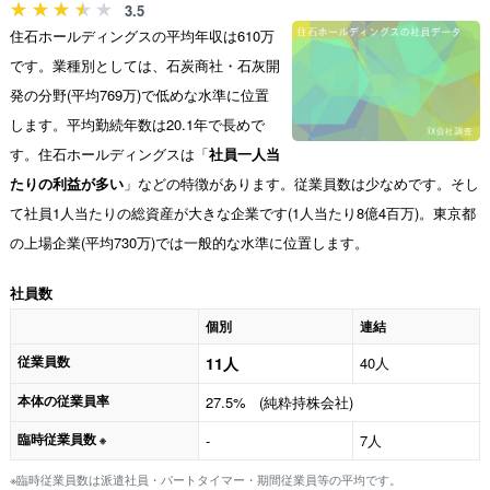
3.5
住石ホールディングスの平均年収は610万
です。業種別としては、石炭商社・石灰開
発の分野(平均769万)で低めな水準に位置
します。平均勤続年数は20.1年で長めで
す。住石ホールディングスは「
社員一人当
たりの利益が多い
」などの特徴があります。従業員数は少なめです。そし
て社員1人当たりの総資産が大きな企業です(1人当たり8億4百万)。東京都
の上場企業(平均730万)では一般的な水準に位置します。
社員数
個別
連結
従業員数
11人
40人
本体の従業員率
27.5% (純粋持株会社)
臨時従業員数
-
7人
※
※臨時従業員数は派遣社員・パートタイマー・期間従業員等の平均です。