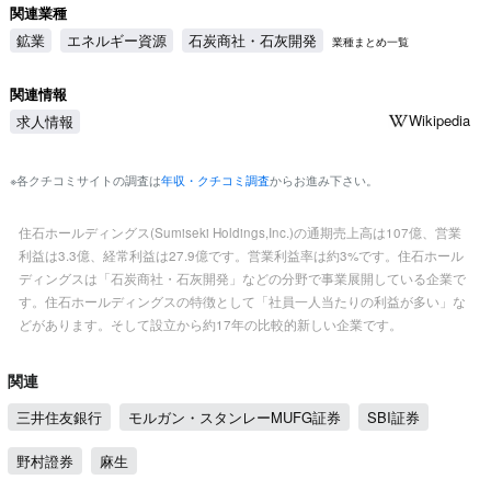
関連業種
鉱業
エネルギー資源
石炭商社・石灰開発
業種まとめ一覧
関連情報
Wikipedia
求人情報
※各クチコミサイトの調査は
年収・クチコミ調査
からお進み下さい。
住石ホールディングス(Sumiseki Holdings,Inc.)の通期売上高は107億、営業
利益は3.3億、経常利益は27.9億です。営業利益率は約3%です。住石ホール
ディングスは「石炭商社・石灰開発」などの分野で事業展開している企業で
す。住石ホールディングスの特徴として「社員一人当たりの利益が多い」な
どがあります。そして設立から約17年の比較的新しい企業です。
関連
三井住友銀行
モルガン・スタンレーMUFG証券
SBI証券
野村證券
麻生