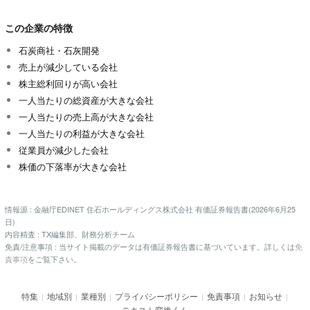
この企業の特徴
石炭商社・石灰開発
売上が減少している会社
株主総利回りが高い会社
一人当たりの総資産が大きな会社
一人当たりの売上高が大きな会社
一人当たりの利益が大きな会社
従業員が減少した会社
株価の下落率が大きな会社
情報源 : 金融庁EDINET 住石ホールディングス株式会社 有価証券報告書(2026年6月25
日)
内容精査 : TX編集部、財務分析チーム
免責/注意事項 : 当サイト掲載のデータは有価証券報告書に基づいています。詳しくは
免
責事項
をご覧下さい。
特集
地域別
業種別
プライバシーポリシー
免責事項
お知らせ
|
|
|
|
|
|
テキスト変換くん