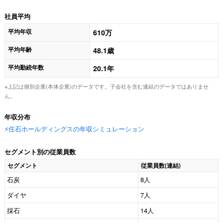
社員平均
平均年収
610万
平均年齢
48.1歳
平均勤続年数
20.1年
※上記は個別企業(本体企業)のデータです。子会社を含む連結のデータではありませ
ん。
年収分布
⚡️住石ホールディングスの年収シミュレーション
セグメント別の従業員数
セグメント
従業員数(連結)
石炭
8人
ダイヤ
7人
採石
14人