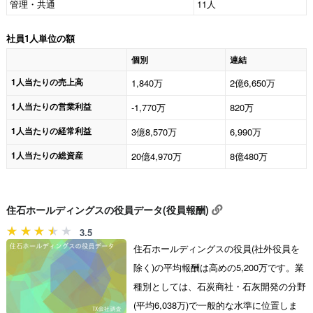
管理・共通
11人
社員1人単位の額
個別
連結
1人当たりの売上高
1,840万
2億6,650万
1人当たりの営業利益
-1,770万
820万
1人当たりの経常利益
3億8,570万
6,990万
1人当たりの総資産
20億4,970万
8億480万
住石ホールディングスの役員データ(役員報酬)
3.5
住石ホールディングスの役員(社外役員を
除く)の平均報酬は高めの5,200万です。業
種別としては、石炭商社・石灰開発の分野
(平均6,038万)で一般的な水準に位置しま