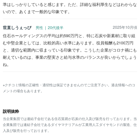
準はしっかりしていると感じます。ただ、詳細な福利厚生などはわからな
いので、あくまで一般的な印象です。
世直しうぇっぴ
2025年10月頃
男性 | 20代後半
住石ホールディングスの平均は約590万円と、特に石炭や新素材に取り組
む中堅企業としては、比較的高い水準にあります。役員報酬も2100万円
と、適切な範囲内に収まっている印象です。こうした企業がコロナ禍にも
耐えているのは、事業の堅実さと給与水準のバランスが良いからでしょう
ね。
※クチコミ情報の正確性・適切性は保証できませんのでご注意下さい。過去情報へのコ
メントの場合もあります。
説明抜粋
当企業集団では連結子会社である住石貿易が石炭の仕入及び販売を行っております。当
企業集団では連結子会社であるダイヤマテリアルが工業用人工ダイヤモンドの製造、仕
入及び販売を行っております。