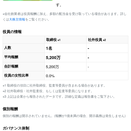
す。
※会社創業者は役員報酬に加え、多額の配当金を受け取っている場合があります。詳し
くは
大株主情報
をご覧ください。
役員の情報
取締役
社外役員
※1
※2
人数
1名
-
平均報酬
5,200万
-
合計報酬
5,200万
-
役員の女性比率
0.0%
※1 取締役の項目に社外取締役、監査等委員が含まれる場合があります。
※2 社外取締役・社外監査役、もしくは監査等委員になります。
※3 上記は企業から報告されたデータです。詳細な定義は報告書をご覧下さい。
個別報酬
個別の報酬は開示されていません。(報酬が1億未満の場合、開示義務は発生しません)
ガバナンス体制