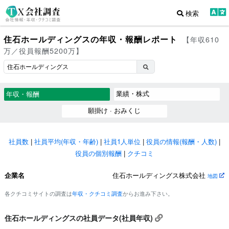
検索
住石ホールディングスの年収・報酬レポート
【年収610
万／役員報酬5200万】
業績・株式
年収・報酬
願掛け · おみくじ
社員数
|
社員平均(年収・年齢)
|
社員1人単位
|
役員の情報(報酬・人数)
|
役員の個別報酬
|
クチコミ
企業名
住石ホールディングス株式会社
地図
各クチコミサイトの調査は
年収・クチコミ調査
からお進み下さい。
住石ホールディングスの社員データ(社員年収)