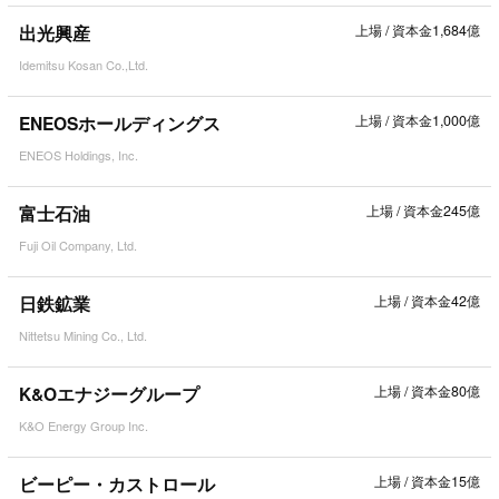
出光興産
上場
/
資本金1,684億
Idemitsu Kosan Co.,Ltd.
ENEOSホールディングス
上場
/
資本金1,000億
ENEOS Holdings, Inc.
富士石油
上場
/
資本金245億
Fuji Oil Company, Ltd.
日鉄鉱業
上場
/
資本金42億
Nittetsu Mining Co., Ltd.
K&Oエナジーグループ
上場
/
資本金80億
K&O Energy Group Inc.
ビーピー・カストロール
上場
/
資本金15億