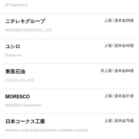
BP Castrol K.K.
ニチレキグループ
上場
/
資本金29億
NICHIREKI GROUP CO., LTD.
ユシロ
上場
/
資本金42億
Yushiro Inc.
東亜石油
非上場
/
資本金84億
TOA OIL CO., LTD.
MORESCO
上場
/
資本金21億
MORESCO Corporation
日本コークス工業
上場
/
資本金70億
NIPPON COKE & ENGINEERING COMPANY,LIMITED