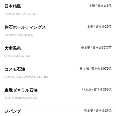
日本精蝋
上場
/
資本金1億
NIPPON SEIRO CO., LTD.
住石ホールディングス
上場
/
資本金25億
Sumiseki Holdings,Inc.
大室温泉
非上場
/
資本金69百万
Omuro spa Co. , Ltd
コスモ石油
非上場
/
資本金1,072億
COSMO OIL COMPANY, LIMITED
東燃ゼネラル石油
非上場
/
資本金351億
TonenGeneral Sekiyu K.K.
ジパング
非上場
/
資本金27億