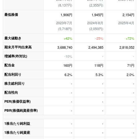
(8,137円)
(2,355円)
最低株価
1,906円
1,945円
2,154円
2023年7月
2024年8月
2025年4月
(5,718円)
(2,050円)
最大値動き
+42%
-25%
+72%
期末月平均出来高
3,688,740
2,494,385
2,818,052
増減率(昨対比)
-10%
-
-
配当金
160円
118円
71円
配当利回り
6.2%
5.3%
2.0%
株主総利回り
-
-
-
配当性向
-
-
-
PER(株価収益率)
-
-
-
PBR(株価純資産倍率)
-
-
-
1株当たり純利益
-
-
-
1株当たり純資産
-
-
-