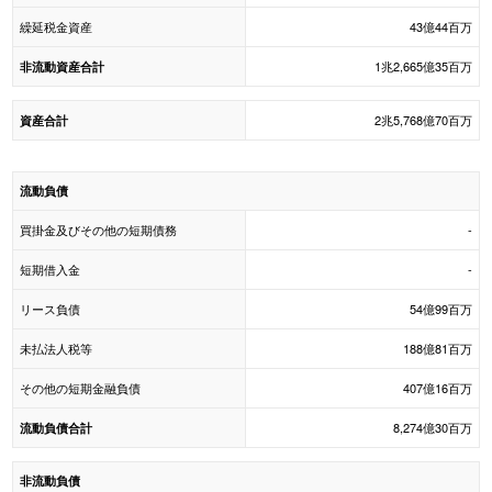
繰延税金資産
43億44百万
1兆2,665億35百万
非流動資産合計
2兆5,768億70百万
資産合計
流動負債
買掛金及びその他の短期債務
-
短期借入金
-
リース負債
54億99百万
未払法人税等
188億81百万
その他の短期金融負債
407億16百万
8,274億30百万
流動負債合計
非流動負債