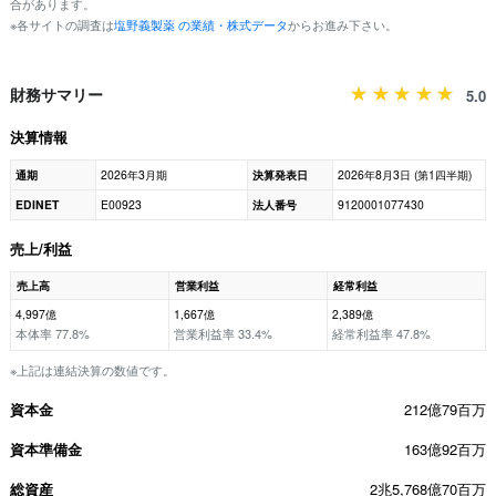
合があります。
※各サイトの調査は
塩野義製薬 の業績・株式データ
からお進み下さい。
財務サマリー
5.0
決算情報
通期
2026年3月期
決算発表日
2026年8月3日 (第1四半期)
EDINET
E00923
法人番号
9120001077430
売上/利益
売上高
営業利益
経常利益
4,997億
1,667億
2,389億
本体率 77.8%
営業利益率 33.4%
経常利益率 47.8%
※上記は連結決算の数値です。
資本金
212億79百万
資本準備金
163億92百万
総資産
2兆5,768億70百万