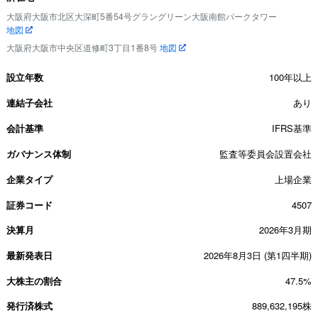
大阪府大阪市北区大深町5番54号グラングリーン大阪南館パークタワー
地図
大阪府大阪市中央区道修町3丁目1番8号
地図
設立年数
100年以上
連結子会社
あり
会計基準
IFRS基準
ガバナンス体制
監査等委員会設置会社
企業タイプ
上場企業
証券コード
4507
決算月
2026年3月期
最新発表日
2026年8月3日 (第1四半期)
大株主の割合
47.5%
発行済株式
889,632,195株