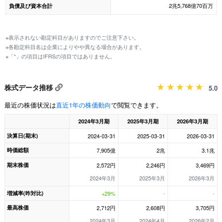
2兆5,768億70百万
負債及び資本合計
※表示されない勘定科目がありますのでご注意下さい。
※各勘定科目名は企業によりやや異なる場合があります。
※「*」の項目はIFRSの項目ではありません。
株式データ推移
5.0
最近の株価状況は
直近1年の株価動向
で閲覧できます。
2024年3月期
2025年3月期
2026年3月期
決算日(期末)
2024-03-31
2025-03-31
2026-03-31
時価総額
7,905億
2兆
3.1兆
期末株価
2,572円
2,246円
3,469円
2024年3月
2025年3月
2026年3月
増減率(昨対比)
+29%
-
-
最高株価
2,712円
2,608円
3,705円
2024年3月
2024年4月
2026年2月