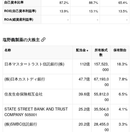
自己資本比率
87.2%
88.7%
65.4%
ROE(自己資本利益率)
13.9%
13.1%
13.5%
ROA(総資産利益率)
-
-
-
塩野義製薬の大株主
名称
配当金
所有株式
保有割合
※
数
日本マスタートラスト信託銀行(株)
112億
157,523,
18.3%
000
(株)日本カストディ銀行
47.7億
67,193,0
7.8%
00
住友生命保険相互会社
39.6億
55,812,0
6.5%
00
STATE STREET BANK AND TRUST
25.2億
35,504,0
4.1%
COMPANY 505001
00
(株)SMBC信託銀行
20.2億
28,455,0
3.3%
00