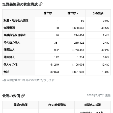
塩野義製薬の株主構成
株主数
株式数
所有割合
※
政府・地方公共団体
1
60
0.0%
金融機関
68
3,600,545
40.5%
金融商品取引業者
40
214,404
2.4%
その他の法人
381
215,422
2.4%
外国法人
962
3,753,445
42.2%
外国個人
172
1,214
0.0%
個人その他
51,249
1,106,003
12.4%
合計
52,873
8,891,093
100%
※株式数は通常"1単元の株式数"を示します。
最近の株価
2026年8月7日 更新
最近の株価
1年の株価増減
前期末の状況
時価総額
3.1兆