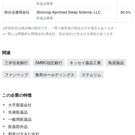
医薬品事業
持分法適用会社
Shionogi-Apnimed Sleep Science, LLC
50.0%
医薬品事業
※所有割合は議決権の割合です。一部で被所有の割合を示す場合もあります。
※一覧には間接的な関係会社(孫会社、祖父会社)が含まれる場合があります。
関連
三井住友銀行
SMBC信託銀行
キッセイ薬品工業
鳥居薬品
ファンペップ
東邦ホールディングス
ステムリム
この企業の特徴
大手製薬会社
先発医薬品
一般用医薬品
医薬部外品
利益が大きな会社