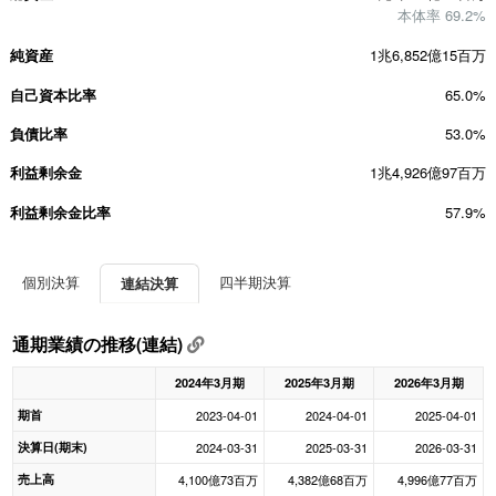
本体率 69.2%
純資産
1兆6,852億15百万
自己資本比率
65.0%
負債比率
53.0%
利益剰余金
1兆4,926億97百万
利益剰余金比率
57.9%
個別決算
四半期決算
連結決算
通期業績の推移(連結)
2024年3月期
2025年3月期
2026年3月期
期首
2023-04-01
2024-04-01
2025-04-01
決算日(期末)
2024-03-31
2025-03-31
2026-03-31
売上高
4,100億73百万
4,382億68百万
4,996億77百万