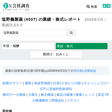
検索
塩野義製薬 (4507) の業績・株式レポート
2026年3月／
業績評点5.0
年収・報酬
業績・株式
願掛け · おみくじ
最新の決算発表日(第1四半期)は2026年8月3日です(
5日前
)
決算短信
財務サマリー
|
通期
|
各経営指標
|
社員1人当たりの額
|
キャッシュフロー
(CF)
|
貸借対照表(BS)
株式データ推移
|
大株主
|
株主構成
|
最近の株価
|
株価トレンド
|
直近1年
の株価動向
|
関係会社
|
クチコミ
所在地