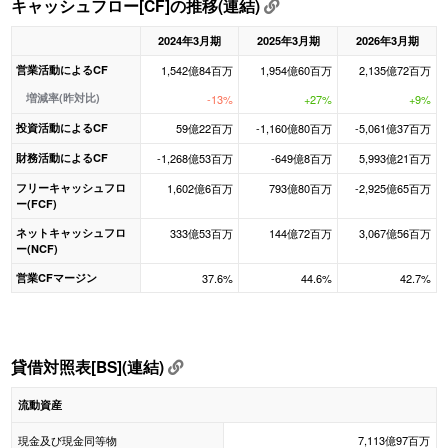
キャッシュフロー[CF]の推移(連結)
2024年3月期
2025年3月期
2026年3月期
営業活動によるCF
1,542億84百万
1,954億60百万
2,135億72百万
増減率(昨対比)
-13%
+27%
+9%
投資活動によるCF
59億22百万
-1,160億80百万
-5,061億37百万
財務活動によるCF
-1,268億53百万
-649億8百万
5,993億21百万
フリーキャッシュフロ
1,602億6百万
793億80百万
-2,925億65百万
ー(FCF)
ネットキャッシュフロ
333億53百万
144億72百万
3,067億56百万
ー(NCF)
営業CFマージン
37.6%
44.6%
42.7%
貸借対照表[BS](連結)
流動資産
現金及び現金同等物
7,113億97百万