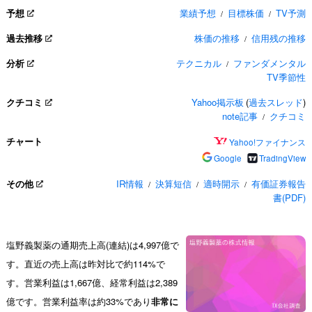
予想
業績予想
目標株価
TV予測
/
/
過去推移
株価の推移
信用残の推移
/
分析
テクニカル
ファンダメンタル
/
TV季節性
クチコミ
Yahoo掲示板
(
過去スレッド
)
note記事
クチコミ
/
チャート
Yahoo!ファイナンス
Google
TradingView
その他
IR情報
決算短信
適時開示
有価証券報告
/
/
/
書(PDF)
塩野義製薬の通期売上高(連結)は4,997億で
す。直近の売上高は昨対比で約114%で
す。営業利益は1,667億、経常利益は2,389
億です。営業利益率は約33%であり
非常に