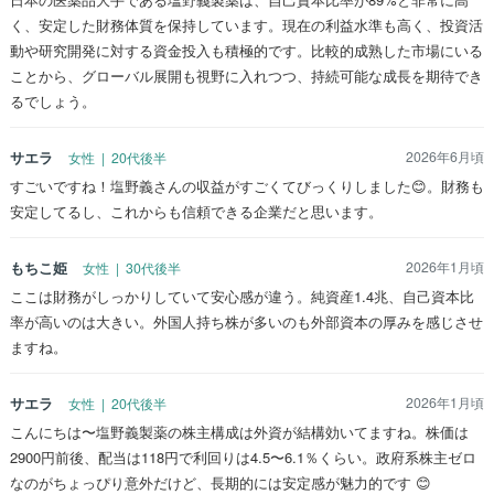
く、安定した財務体質を保持しています。現在の利益水準も高く、投資活
動や研究開発に対する資金投入も積極的です。比較的成熟した市場にいる
ことから、グローバル展開も視野に入れつつ、持続可能な成長を期待でき
るでしょう。
サエラ
2026年6月頃
女性 | 20代後半
すごいですね！塩野義さんの収益がすごくてびっくりしました😊。財務も
安定してるし、これからも信頼できる企業だと思います。
もちこ姫
2026年1月頃
女性 | 30代後半
ここは財務がしっかりしていて安心感が違う。純資産1.4兆、自己資本比
率が高いのは大きい。外国人持ち株が多いのも外部資本の厚みを感じさせ
ますね。
サエラ
2026年1月頃
女性 | 20代後半
こんにちは〜塩野義製薬の株主構成は外資が結構効いてますね。株価は
2900円前後、配当は118円で利回りは4.5〜6.1％くらい。政府系株主ゼロ
なのがちょっぴり意外だけど、長期的には安定感が魅力的です 😊