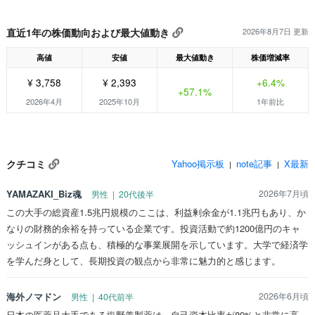
直近1年の株価動向および最大値動き
2026年8月7日 更新
高値
安値
最大値動き
株価増減率
¥ 3,758
¥ 2,393
+6.4%
+57.1%
2026年4月
2025年10月
1年前比
クチコミ
Yahoo掲示板
note記事
X最新
|
|
YAMAZAKI_Biz魂
2026年7月頃
男性 | 20代後半
この大手の総資産1.5兆円規模のここは、利益剰余金が1.1兆円もあり、か
なりの財務的余裕を持っている企業です。投資活動で約1200億円のキャ
ッシュインがある点も、積極的な事業展開を示しています。大学で経済学
を学んだ身として、長期投資の観点から非常に魅力的と感じます。
海外ノマドン
2026年6月頃
男性 | 40代前半
日本の医薬品大手である塩野義製薬は、自己資本比率が89%と非常に高