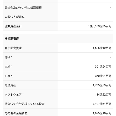
売掛金及びその他の短期債権
-
未収法人所得税
-
1兆3,103億35百万
流動資産合計
非流動資産
有形固定資産
1,565億19百万
建物 *
-
土地 *
301億54百万
のれん
350億61百万
無形資産
1,735億53百万
ソフトウェア *
114億92百万
持分法で会計処理している投資
7,107億51百万
その他の金融資産
1,075億18百万