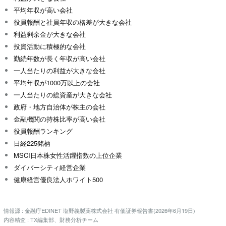
平均年収が高い会社
役員報酬と社員年収の格差が大きな会社
利益剰余金が大きな会社
投資活動に積極的な会社
勤続年数が長く年収が高い会社
一人当たりの利益が大きな会社
平均年収が1000万以上の会社
一人当たりの総資産が大きな会社
政府・地方自治体が株主の会社
金融機関の持株比率が高い会社
役員報酬ランキング
日経225銘柄
MSCI日本株女性活躍指数の上位企業
ダイバーシティ経営企業
健康経営優良法人ホワイト500
情報源 : 金融庁EDINET 塩野義製薬株式会社 有価証券報告書(2026年6月19日)
内容精査 : TX編集部、財務分析チーム