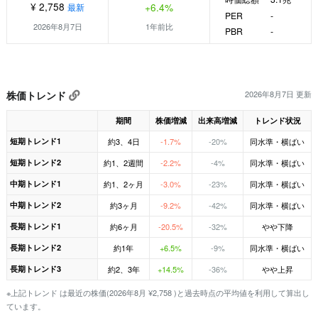
¥ 2,758
+6.4%
最新
PER
-
2026年8月7日
1年前比
PBR
-
株価トレンド
2026年8月7日 更新
期間
株価増減
出来高増減
トレンド状況
短期トレンド1
約3、4日
-1.7%
-20%
同水準・横ばい
短期トレンド2
約1、2週間
-2.2%
-4%
同水準・横ばい
中期トレンド1
約1、2ヶ月
-3.0%
-23%
同水準・横ばい
中期トレンド2
約3ヶ月
-9.2%
-42%
同水準・横ばい
長期トレンド1
約6ヶ月
-20.5%
-32%
やや下降
長期トレンド2
約1年
+6.5%
-9%
同水準・横ばい
長期トレンド3
約2、3年
+14.5%
-36%
やや上昇
※上記トレンド は最近の株価(2026年8月 ¥2,758 )と過去時点の平均値を利用して算出し
ています。