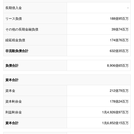
長期借入金
-
リース負債
188億95百万
その他の長期金融負債
39億74百万
繰延税金負債
174億76百万
632億35百万
非流動負債合計
8,906億65百万
負債合計
資本合計
資本金
212億79百万
資本剰余金
178億24百万
利益剰余金
1兆4,926億97百万
1兆6,852億15百万
資本合計