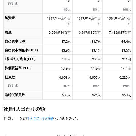
万
万
万
昨対比
108%
108%
168%
純資産
1兆2,353億25百
1兆3,619億24百
1兆6,852億15百
万
万
万
現金
3,580億90百万
3,747億95百万
7,113億97百万
自己資本比率
87.2%
88.7%
65.4%
自己資本利益率(ROE)
13.9%
13.1%
13.5%
1株当たり利益(EPS)
186円
200円
241円
株価収益率(PER)
13.9倍
11.2倍
14.4倍
社員数
4,959人
4,955人
6,223人
昨対比
87%
100%
126%
臨時従業員数
530人
525人
550人
社員1人当たりの額
社員データの
1人当たりの額
をご覧下さい。