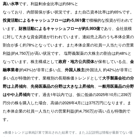
高い水準
です。利益剰余金比率は約58%と
なっており、内部留保が多い状況です。また自己資本比率は約65%です。
投資活動によるキャッシュフローは約-5,061億
で積極的な投資が行われて
います。
財務活動によるキャッシュフローが約5,993億
であり、会社規模
に対して大きな資金調達が行われています。連結売上高のうち本体企業の
割合が多く約78%となっています。また本体企業の社員一人当たりの営業
利益(約4,750万)が高い状況です。 塩野義製薬の大株主の割合は約48%と
なっています。株主構成として
政府・地方公共団体
が保有している点、
金
融事業者
(約43%)が非常に多い点、
外国人株主
(外国法人 約42%)が非常に
多い点が特徴的です。業種別の長期株価トレンドとして
大手製薬会社の分
野は上昇傾向
、
先発医薬品の分野は大きな上昇傾向
、
一般用医薬品の分野
はやや上昇傾向
です。過去1年以内では、仮に低値の2025年10月に239万
円分の株を購入した場合、高値の2026年4月には375万円になります。ま
た本体企業の社員一人当たりの営業利益(約4,750万)が高い点も特徴的で
す。
※株価トレンドは単純計算で算出された結果です。また上記説明は情報が最新でない場