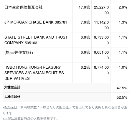
日本生命保険相互会社
17.9億
25,227,0
2.9%
00
JP MORGAN CHASE BANK 385781
7.9億
11,142,0
1.3%
00
STATE STREET BANK AND TRUST
6.9億
9,733,00
1.1%
COMPANY 505103
0
(株)三井住友銀行
6.9億
9,651,00
1.1%
0
HSBC HONG KONG-TREASURY
6.2億
8,774,00
1.0%
SERVICES A/C ASIAN EQUITIES
0
DERIVATIVES
大株主合計
47.5%
大株主以外
52.5%
※配当金は「所有株式数 * 一株当たりの配当金」で算出しており実態と異なる場合があ
ります。
※上記は決算日時点の大株主情報です。