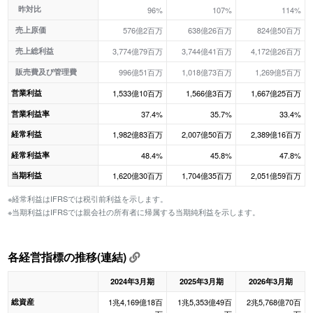
昨対比
96%
107%
114%
売上原価
576億2百万
638億26百万
824億50百万
売上総利益
3,774億79百万
3,744億41百万
4,172億26百万
販売費及び管理費
996億51百万
1,018億73百万
1,269億5百万
営業利益
1,533億10百万
1,566億3百万
1,667億25百万
営業利益率
37.4%
35.7%
33.4%
経常利益
1,982億83百万
2,007億50百万
2,389億16百万
経常利益率
48.4%
45.8%
47.8%
当期利益
1,620億30百万
1,704億35百万
2,051億59百万
※経常利益はIFRSでは税引前利益を示します。
※当期利益はIFRSでは親会社の所有者に帰属する当期純利益を示します。
各経営指標の推移(連結)
2024年3月期
2025年3月期
2026年3月期
総資産
1兆4,169億18百
1兆5,353億49百
2兆5,768億70百