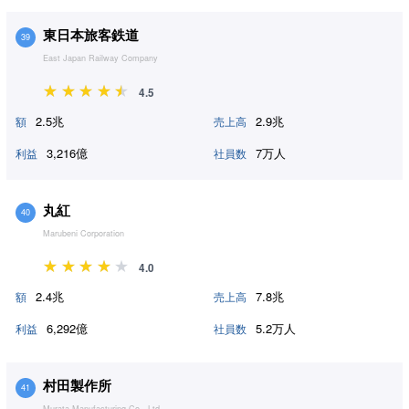
東日本旅客鉄道
39
East Japan Railway Company
4.5
2.5兆
2.9兆
額
売上高
3,216億
7万人
利益
社員数
丸紅
40
Marubeni Corporation
4.0
2.4兆
7.8兆
額
売上高
6,292億
5.2万人
利益
社員数
村田製作所
41
Murata Manufacturing Co., Ltd.