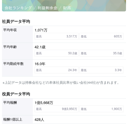
社員データ平均
1,071万
平均年収
最高
3,517万
最低
605万
42.1歳
平均年齢
最高
50.2歳
最低
35.0歳
16.0年
平均勤続年数
最高
24.3年
最低
3.3年
※上記データは持株会社などの本体社員比率が低い会社(44社)が含まれます。
役員データ平均
1億5,668万
平均報酬
最高
9億3,950万
最低
1,900万
428人
報酬1億以上