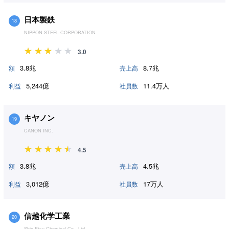
日本製鉄
18
NIPPON STEEL CORPORATION
3.0
3.8兆
8.7兆
額
売上高
5,244億
11.4万人
利益
社員数
キヤノン
19
CANON INC.
4.5
3.8兆
4.5兆
額
売上高
3,012億
17万人
利益
社員数
信越化学工業
20
Shin-Etsu Chemical Co., Ltd.