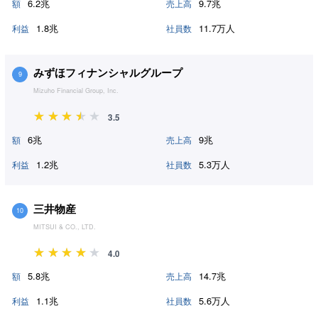
6.2兆
9.7兆
額
売上高
1.8兆
11.7万人
利益
社員数
みずほフィナンシャルグループ
9
Mizuho Financial Group, Inc.
3.5
6兆
9兆
額
売上高
1.2兆
5.3万人
利益
社員数
三井物産
10
MITSUI & CO., LTD.
4.0
5.8兆
14.7兆
額
売上高
1.1兆
5.6万人
利益
社員数