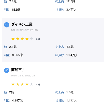
2.1兆
12.3兆
額
売上高
882億
3.4万人
利益
社員数
ダイキン工業
51
DAIKIN INDUSTRIES,LTD.
4.0
2.1兆
4.8兆
額
売上高
3,665億
10.4万人
利益
社員数
商船三井
52
Mitsui O.S.K. Lines, Ltd.
4.0
2兆
1.8兆
額
売上高
4,197億
1.1万人
利益
社員数