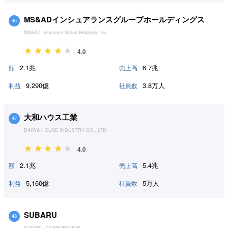
MS&ADインシュアランスグループホールディングス
46
MS&AD Insurance Group Holdings, Inc.
4.0
2.1兆
6.7兆
額
売上高
9,290億
3.8万人
利益
社員数
大和ハウス工業
47
DAIWA HOUSE INDUSTRY CO., LTD.
4.0
2.1兆
5.4兆
額
売上高
5,160億
5万人
利益
社員数
SUBARU
48
SUBARU CORPORATION