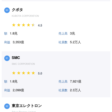
クボタ
60
KUBOTA CORPORATION
4.5
1.8兆
3兆
額
売上高
3,353億
5.2万人
利益
社員数
SMC
61
SMC CORPORATION
5.0
1.8兆
7,921億
額
売上高
2,099億
2.3万人
利益
社員数
東京エレクトロン
62
Tokyo Electron Limited