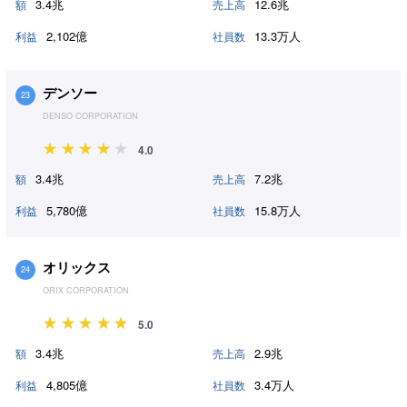
3.4兆
12.6兆
額
売上高
2,102億
13.3万人
利益
社員数
デンソー
23
DENSO CORPORATION
4.0
3.4兆
7.2兆
額
売上高
5,780億
15.8万人
利益
社員数
オリックス
24
ORIX CORPORATION
5.0
3.4兆
2.9兆
額
売上高
4,805億
3.4万人
利益
社員数