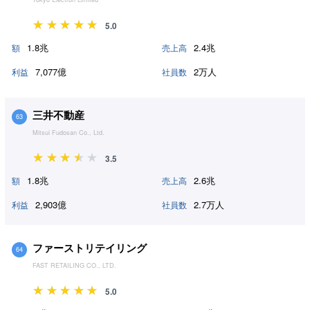
5.0
1.8兆
2.4兆
額
売上高
7,077億
2万人
利益
社員数
三井不動産
63
Mitsui Fudosan Co., Ltd.
3.5
1.8兆
2.6兆
額
売上高
2,903億
2.7万人
利益
社員数
ファーストリテイリング
64
FAST RETAILING CO., LTD.
5.0