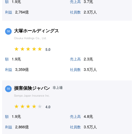
1.9兆
3.7兆
額
売上高
2,764億
2.3万人
利益
社員数
大塚ホールディングス
58
Otsuka Holdings Co., Ltd.
5.0
1.9兆
2.3兆
額
売上高
3,359億
3.5万人
利益
社員数
損害保険ジャパン
非上場
59
Sompo Japan Insurance Inc.
4.0
1.9兆
4.8兆
額
売上高
2,866億
3.5万人
利益
社員数