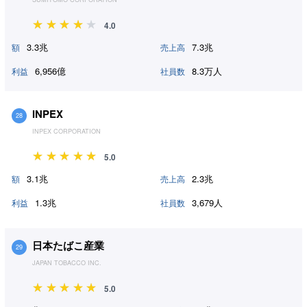
4.0
3.3兆
7.3兆
額
売上高
6,956億
8.3万人
利益
社員数
INPEX
28
INPEX CORPORATION
5.0
3.1兆
2.3兆
額
売上高
1.3兆
3,679人
利益
社員数
日本たばこ産業
29
JAPAN TOBACCO INC.
5.0