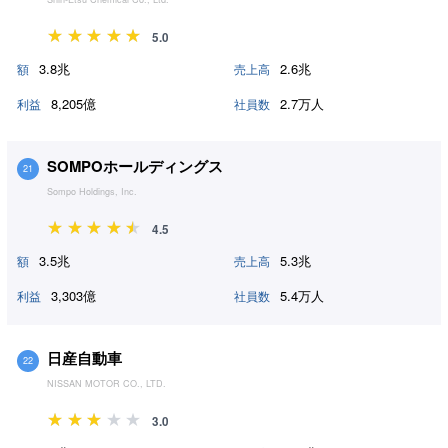
5.0
3.8兆
2.6兆
額
売上高
8,205億
2.7万人
利益
社員数
SOMPOホールディングス
21
Sompo Holdings, Inc.
4.5
3.5兆
5.3兆
額
売上高
3,303億
5.4万人
利益
社員数
日産自動車
22
NISSAN MOTOR CO., LTD.
3.0