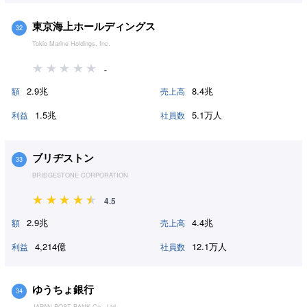
東京海上ホールディングス
32
Tokio Marine Holdings, Inc.
-
2.9兆
8.4兆
額
売上高
1.5兆
5.1万人
利益
社員数
ブリヂストン
33
BRIDGESTONE CORPORATION
4.5
2.9兆
4.4兆
額
売上高
4,214億
12.1万人
利益
社員数
ゆうちょ銀行
34
JAPAN POST BANK Co., Ltd.