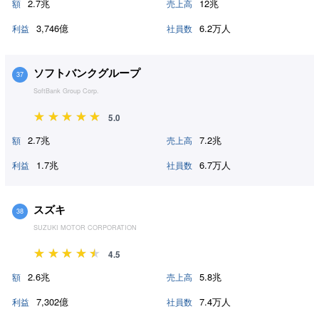
2.7兆
12兆
額
売上高
3,746億
6.2万人
利益
社員数
ソフトバンクグループ
37
SoftBank Group Corp.
5.0
2.7兆
7.2兆
額
売上高
1.7兆
6.7万人
利益
社員数
スズキ
38
SUZUKI MOTOR CORPORATION
4.5
2.6兆
5.8兆
額
売上高
7,302億
7.4万人
利益
社員数