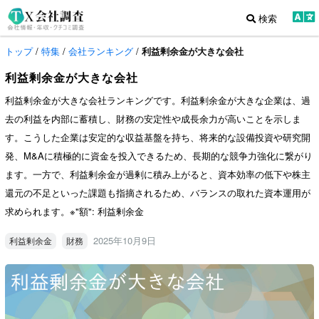
検索
トップ
/
特集
/
会社ランキング
/
利益剰余金が大きな会社
利益剰余金が大きな会社
利益剰余金が大きな会社ランキングです。利益剰余金が大きな企業は、過
去の利益を内部に蓄積し、財務の安定性や成長余力が高いことを示しま
す。こうした企業は安定的な収益基盤を持ち、将来的な設備投資や研究開
発、M&Aに積極的に資金を投入できるため、長期的な競争力強化に繋がり
ます。一方で、利益剰余金が過剰に積み上がると、資本効率の低下や株主
還元の不足といった課題も指摘されるため、バランスの取れた資本運用が
求められます。※"額": 利益剰余金
2025年10月9日
利益剰余金
財務