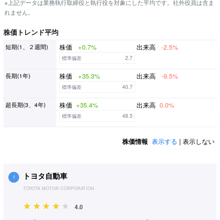
※上記データは業務執行取締役と執行役を対象にした平均です。社外役員は含ま
れません。
株価トレンド平均
株価
+0.7%
出来高
-2.5%
短期(1、２週間)
標準偏差
2.7
株価
+35.3%
出来高
-9.5%
長期(1年)
標準偏差
40.7
株価
+35.4%
出来高
0.0%
超長期(3、4年)
標準偏差
48.5
株価情報
表示する
| 表示しない
トヨタ自動車
1
TOYOTA MOTOR CORPORATION
4.0