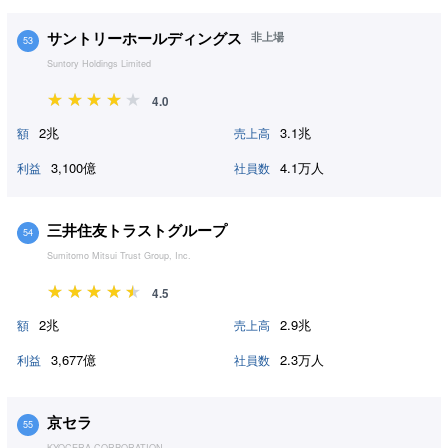
サントリーホールディングス
非上場
53
Suntory Holdings Limited
4.0
2兆
3.1兆
額
売上高
3,100億
4.1万人
利益
社員数
三井住友トラストグループ
54
Sumitomo Mitsui Trust Group, Inc.
4.5
2兆
2.9兆
額
売上高
3,677億
2.3万人
利益
社員数
京セラ
55
KYOCERA CORPORATION