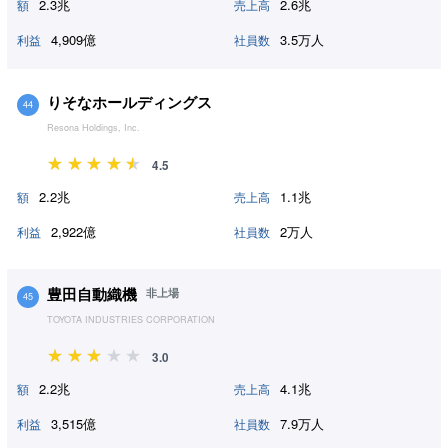
2.3兆
2.6兆
額
売上高
4,909億
3.5万人
利益
社員数
りそなホールディングス
44
Resona Holdings, Inc.
4.5
2.2兆
1.1兆
額
売上高
2,922億
2万人
利益
社員数
豊田自動織機
非上場
45
TOYOTA INDUSTRIES CORPORATION
3.0
2.2兆
4.1兆
額
売上高
3,515億
7.9万人
利益
社員数