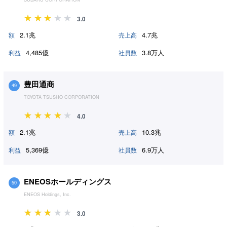
3.0
2.1兆
4.7兆
額
売上高
4,485億
3.8万人
利益
社員数
豊田通商
49
TOYOTA TSUSHO CORPORATION
4.0
2.1兆
10.3兆
額
売上高
5,369億
6.9万人
利益
社員数
ENEOSホールディングス
50
ENEOS Holdings, Inc.
3.0