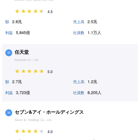
4.5
2.8兆
2.5兆
額
売上高
5,845億
1.1万人
利益
社員数
任天堂
35
Nintendo Co., Ltd.
5.0
2.7兆
1.2兆
額
売上高
3,723億
8,205人
利益
社員数
セブン&アイ・ホールディングス
36
Seven & i Holdings Co., Ltd.
4.0