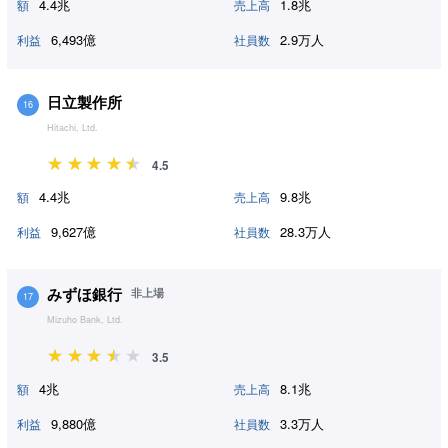
4.4兆
1.8兆
額
売上高
6,493億
2.9万人
利益
社員数
日立製作所
16
Hitachi, Ltd.
4.5
4.4兆
9.8兆
額
売上高
9,627億
28.3万人
利益
社員数
みずほ銀行
非上場
17
Mizuho Bank, Ltd.
3.5
4兆
8.1兆
額
売上高
9,880億
3.3万人
利益
社員数