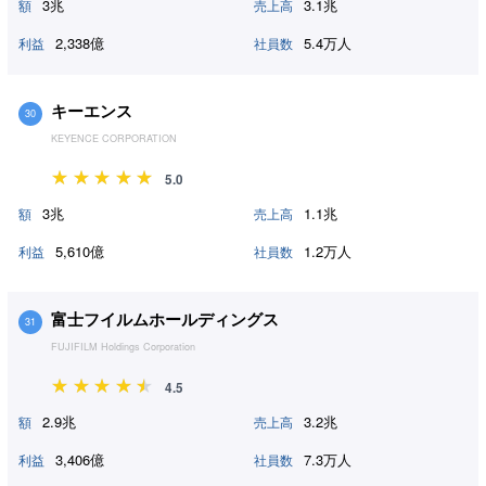
3兆
3.1兆
額
売上高
2,338億
5.4万人
利益
社員数
キーエンス
30
KEYENCE CORPORATION
5.0
3兆
1.1兆
額
売上高
5,610億
1.2万人
利益
社員数
富士フイルムホールディングス
31
FUJIFILM Holdings Corporation
4.5
2.9兆
3.2兆
額
売上高
3,406億
7.3万人
利益
社員数