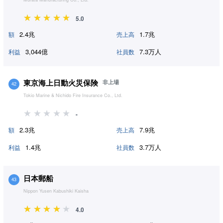
5.0
2.4兆
1.7兆
額
売上高
3,044億
7.3万人
利益
社員数
東京海上日動火災保険
非上場
42
Tokio Marine & Nichido Fire Insurance Co., Ltd.
-
2.3兆
7.9兆
額
売上高
1.4兆
3.7万人
利益
社員数
日本郵船
43
Nippon Yusen Kabushiki Kaisha
4.0