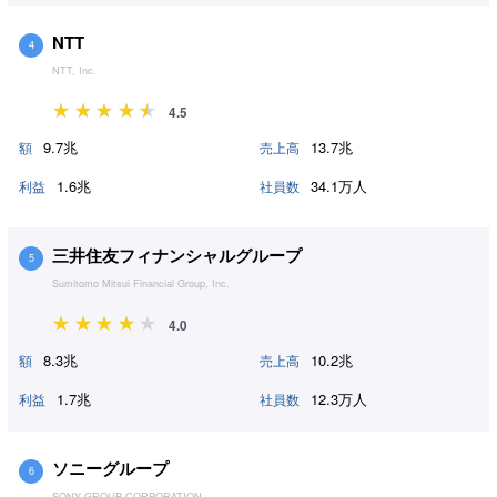
NTT
4
NTT, Inc.
4.5
9.7兆
13.7兆
額
売上高
1.6兆
34.1万人
利益
社員数
三井住友フィナンシャルグループ
5
Sumitomo Mitsui Financial Group, Inc.
4.0
8.3兆
10.2兆
額
売上高
1.7兆
12.3万人
利益
社員数
ソニーグループ
6
SONY GROUP CORPORATION