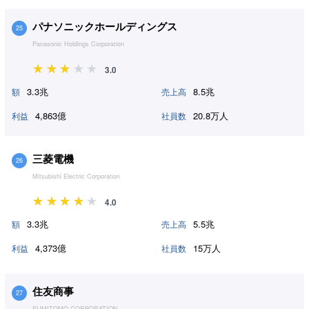
パナソニックホールディングス
25
Panasonic Holdings Corporation
3.0
3.3兆
8.5兆
額
売上高
4,863億
20.8万人
利益
社員数
三菱電機
26
Mitsubishi Electric Corporation
4.0
3.3兆
5.5兆
額
売上高
4,373億
15万人
利益
社員数
住友商事
27
SUMITOMO CORPORATION