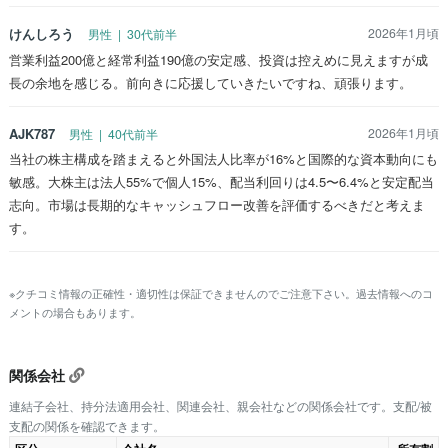
けんしろう
2026年1月頃
男性 | 30代前半
営業利益200億と経常利益190億の安定感、投資は控えめに見えますが成
長の余地を感じる。前向きに応援していきたいですね、頑張ります。
AJK787
2026年1月頃
男性 | 40代前半
当社の株主構成を踏まえると外国法人比率が16%と国際的な資本動向にも
敏感。大株主は法人55%で個人15%、配当利回りは4.5〜6.4%と安定配当
志向。市場は長期的なキャッシュフロー改善を評価するべきだと考えま
す。
※クチコミ情報の正確性・適切性は保証できませんのでご注意下さい。過去情報へのコ
メントの場合もあります。
関係会社
連結子会社、持分法適用会社、関連会社、親会社などの関係会社です。支配/被
支配の関係を確認できます。