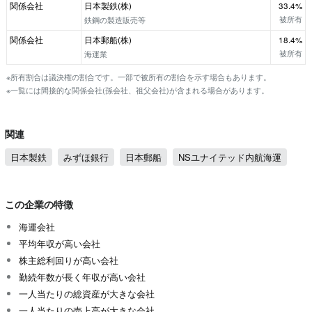
関係会社
日本製鉄(株)
33.4%
被所有
鉄鋼の製造販売等
関係会社
日本郵船(株)
18.4%
被所有
海運業
※所有割合は議決権の割合です。一部で被所有の割合を示す場合もあります。
※一覧には間接的な関係会社(孫会社、祖父会社)が含まれる場合があります。
関連
日本製鉄
みずほ銀行
日本郵船
NSユナイテッド内航海運
この企業の特徴
海運会社
平均年収が高い会社
株主総利回りが高い会社
勤続年数が長く年収が高い会社
一人当たりの総資産が大きな会社
一人当たりの売上高が大きな会社