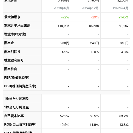
3,180円
3,765円
3,260円
2023年6月
2024年12月
2025年4月
最大値動き
+72%
-29%
+145%
期末月平均出来高
115,995
86,555
80,157
増減率(昨対比)
-
-
-
配当金
230円
240円
310円
配当利回り
4.9%
6.0%
4.3%
株主総利回り
-
-
-
配当性向
-
-
-
PER(株価収益率)
-
-
-
PBR(株価純資産倍率)
-
-
-
1株当たり純利益
-
-
-
1株当たり純資産
-
-
-
自己資本比率
52.2%
56.5%
63.2%
ROE(自己資本利益率)
12.5%
11.9%
13.8%
ROA(総資産利益率)