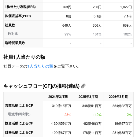
1株当たり利益(EPS)
763円
790円
1,022円
株価収益率(PER)
6倍
5.1倍
7.1倍
社員数
649人
656人
669人
昨対比
99%
101%
102%
臨時従業員数
-
-
-
社員1人当たりの額
社員データの
1人当たりの額
をご覧下さい。
キャッシュフロー[CF]の推移(連結)
2024年3月期
2025年3月期
2026年3月期
営業活動によるCF
310億15百万
348億51百万
354億22百万
増減率(昨対比)
-28%
+12%
+2%
投資活動によるCF
-130億59百万
-82億46百万
19億97百万
財務活動によるCF
-120億67百万
-178億11百万
-281億88百万