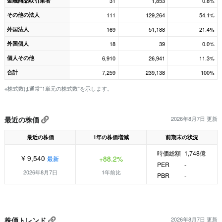
金融商品取引業者
31
1,853
0.8%
その他の法人
111
129,264
54.1%
外国法人
169
51,188
21.4%
外国個人
18
39
0.0%
個人その他
6,910
26,941
11.3%
合計
7,259
239,138
100%
※株式数は通常"1単元の株式数"を示します。
最近の株価
2026年8月7日 更新
最近の株価
1年の株価増減
前期末の状況
時価総額
1,748億
¥ 9,540
+88.2%
最新
PER
-
2026年8月7日
1年前比
PBR
-
株価トレンド
2026年8月7日 更新