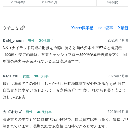
2026年8月
2025年9月
1年前比
クチコミ
Yahoo掲示板
note記事
X最新
|
|
KEN_vision
2026年7月頃
男性 | 30代前半
NSユナイテッド海運の財務を冷静に見ると自己資本比率57%と純資産
1600億が安定の基盤。営業キャッシュフロー350億が成長投資を支え、財
務面の余力も確保されている点は高評価です。
Nagi_chi
2026年7月頃
女性 | 30代前半
最近は海運のこの会社、しっかりした財務体制で安心感あるなぁ🌸 特に
自己資本比率が57％もあって、安定感抜群です😊 これからも長く支えて
ほしいなぁ🌼
カズオカズ
2026年6月頃
男性 | 40代前半
海運業界の中でも特に財務状況が良好で、自己資本比率も高く、負債も抑
制されています。長期の経営安定性に期待できると考えます。