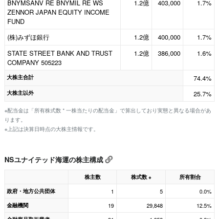
BNYMSANV RE BNYMIL RE WS
1.2億
403,000
1.7%
ZENNOR JAPAN EQUITY INCOME
FUND
(株)みずほ銀行
1.2億
400,000
1.7%
STATE STREET BANK AND TRUST
1.2億
386,000
1.6%
COMPANY 505223
大株主合計
74.4%
大株主以外
25.7%
※配当金は「所有株式数 * 一株当たりの配当金」で算出しており実態と異なる場合があ
ります。
※上記は決算日時点の大株主情報です。
NSユナイテッド海運の株主構成
株主数
株式数
所有割合
※
政府・地方公共団体
1
5
0.0%
金融機関
19
29,848
12.5%