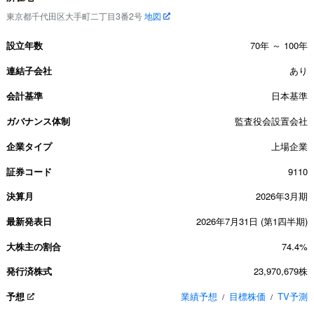
東京都千代田区大手町二丁目3番2号
地図
設立年数
70年 ～ 100年
連結子会社
あり
会計基準
日本基準
ガバナンス体制
監査役会設置会社
企業タイプ
上場企業
証券コード
9110
決算月
2026年3月期
最新発表日
2026年7月31日 (第1四半期)
大株主の割合
74.4%
発行済株式
23,970,679株
予想
業績予想
目標株価
TV予測
/
/