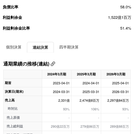
負債比率
58.0%
利益剰余金
1,522億1百万
利益剰余金比率
51.4%
個別決算
四半期決算
連結決算
通期業績の推移(連結)
2024年3月期
2025年3月期
2026年3月期
期首
2023-04-01
2024-04-01
2025-04-01
決算日(期末)
2024-03-31
2025-03-31
2026-03-31
売上高
2,331億
2,474億8百万
2,297億84百万
昨対比
93%
106%
93%
売上原価
-
-
-
売上総利益
290億22百万
279億86百万
289億88百万