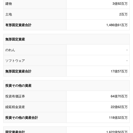
建物
3億92百万
土地
2百万
1,486億61百万
有形固定資産合計
無形固定資産
のれん
-
ソフトウェア
-
17億57百万
無形固定資産合計
投資その他の資産
投資有価証券
64億70百万
繰延税金資産
22億62百万
118億32百万
投資その他の資産合計
1,622億50百万
固定資産合計