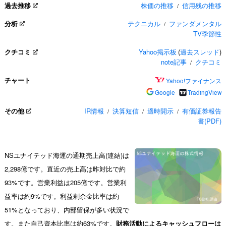
過去推移
株価の推移
信用残の推移
/
分析
テクニカル
ファンダメンタル
/
TV季節性
クチコミ
Yahoo掲示板
(
過去スレッド
)
note記事
クチコミ
/
チャート
Yahoo!ファイナンス
Google
TradingView
その他
IR情報
決算短信
適時開示
有価証券報告
/
/
/
書(PDF)
NSユナイテッド海運の通期売上高(連結)は
2,298億です。直近の売上高は昨対比で約
93%です。営業利益は205億です。営業利
益率は約9%です。利益剰余金比率は約
51%となっており、内部留保が多い状況で
す。また自己資本比率は約63%です。
財務活動によるキャッシュフローは