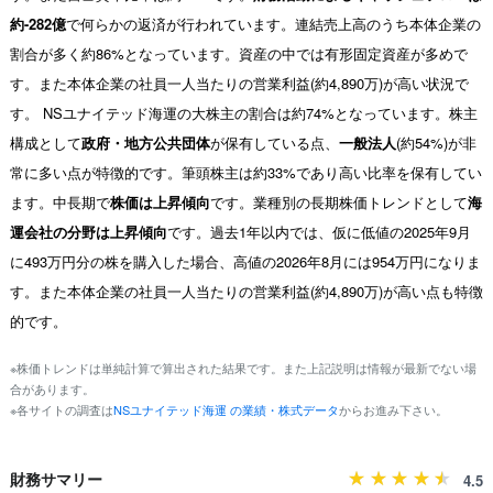
約-282億
で何らかの返済が行われています。連結売上高のうち本体企業の
割合が多く約86%となっています。資産の中では有形固定資産が多めで
す。また本体企業の社員一人当たりの営業利益(約4,890万)が高い状況で
す。 NSユナイテッド海運の大株主の割合は約74%となっています。株主
構成として
政府・地方公共団体
が保有している点、
一般法人
(約54%)が非
常に多い点が特徴的です。筆頭株主は約33%であり高い比率を保有してい
ます。中長期で
株価は上昇傾向
です。業種別の長期株価トレンドとして
海
運会社の分野は上昇傾向
です。過去1年以内では、仮に低値の2025年9月
に493万円分の株を購入した場合、高値の2026年8月には954万円になりま
す。また本体企業の社員一人当たりの営業利益(約4,890万)が高い点も特徴
的です。
※株価トレンドは単純計算で算出された結果です。また上記説明は情報が最新でない場
合があります。
※各サイトの調査は
NSユナイテッド海運 の業績・株式データ
からお進み下さい。
財務サマリー
4.5