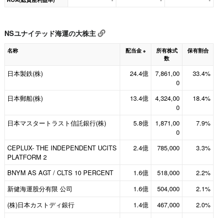
-
-
-
NSユナイテッド海運の大株主
名称
配当金
所有株式
保有割合
※
数
日本製鉄(株)
24.4億
7,861,00
33.4%
0
日本郵船(株)
13.4億
4,324,00
18.4%
0
日本マスタートラスト信託銀行(株)
5.8億
1,871,00
7.9%
0
CEPLUX- THE INDEPENDENT UCITS
2.4億
785,000
3.3%
PLATFORM 2
BNYM AS AGT / CLTS 10 PERCENT
1.6億
518,000
2.2%
新健海運股分有限 公司
1.6億
504,000
2.1%
(株)日本カストディ銀行
1.4億
467,000
2.0%