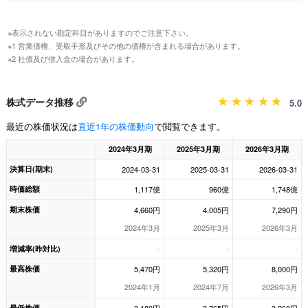
※表示されない勘定科目がありますのでご注意下さい。
※1 営業債権、受取手形及びその他の債権が含まれる場合があります。
※2 社債及び借入金の場合があります。
株式データ推移
5.0
最近の株価状況は
直近1年の株価動向
で閲覧できます。
2024年3月期
2025年3月期
2026年3月期
決算日(期末)
2024-03-31
2025-03-31
2026-03-31
時価総額
1,117億
960億
1,748億
期末株価
4,660円
4,005円
7,290円
2024年3月
2025年3月
2026年3月
増減率(昨対比)
-
-
-
最高株価
5,470円
5,320円
8,000円
2024年1月
2024年7月
2026年3月
最低株価