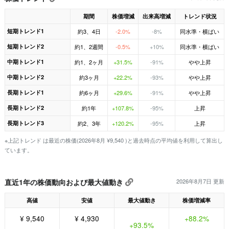
期間
株価増減
出来高増減
トレンド状況
短期トレンド1
約3、4日
-2.0%
-8%
同水準・横ばい
短期トレンド2
約1、2週間
-0.5%
+10%
同水準・横ばい
中期トレンド1
約1、2ヶ月
+31.5%
-91%
やや上昇
中期トレンド2
約3ヶ月
+22.2%
-93%
やや上昇
長期トレンド1
約6ヶ月
+29.6%
-91%
やや上昇
長期トレンド2
約1年
+107.8%
-95%
上昇
長期トレンド3
約2、3年
+120.2%
-95%
上昇
※上記トレンド は最近の株価(2026年8月 ¥9,540 )と過去時点の平均値を利用して算出し
ています。
直近1年の株価動向および最大値動き
2026年8月7日 更新
高値
安値
最大値動き
株価増減率
¥ 9,540
¥ 4,930
+88.2%
+93.5%