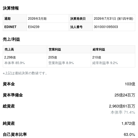
決算情報
通期
2026年3月期
決算発表日
2026年7月31日 (第1四半期)
EDINET
E04239
法人番号
3010001095003
売上/利益
売上高
営業利益
経常利益
2,298億
205億
210億
本体率 85.9%
営業利益率 8.9%
経常利益率 9.2%
※上記は連結決算の数値です。
資本金
103億
資本準備金
25億24百万
総資産
2,963億61百万
本体率 71.4%
純資産
1,872億
自己資本比率
63.0%