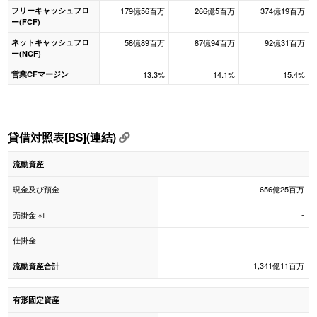
フリーキャッシュフロ
179億56百万
266億5百万
374億19百万
ー(FCF)
ネットキャッシュフロ
58億89百万
87億94百万
92億31百万
ー(NCF)
営業CFマージン
13.3%
14.1%
15.4%
貸借対照表[BS](連結)
流動資産
現金及び預金
656億25百万
売掛金
-
※1
仕掛金
-
1,341億11百万
流動資産合計
有形固定資産