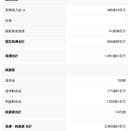
長期借入金
480億14百万
※2
社債
-
繰延税金負債
41億38百万
600億85百万
固定負債合計
1,091億61百万
負債合計
純資産
資本金
103億
資本剰余金
171億81百万
利益剰余金
1,522億1百万
1,872億
純資産合計
2,963億61百万
負債・純資産 合計