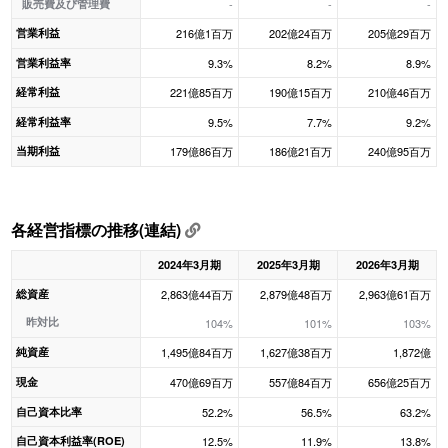
販売費及び管理費
-
-
-
営業利益
216億1百万
202億24百万
205億29百万
営業利益率
9.3%
8.2%
8.9%
経常利益
221億85百万
190億15百万
210億46百万
経常利益率
9.5%
7.7%
9.2%
当期利益
179億86百万
186億21百万
240億95百万
各経営指標の推移(連結)
2024年3月期
2025年3月期
2026年3月期
総資産
2,863億44百万
2,879億48百万
2,963億61百万
昨対比
104%
101%
103%
純資産
1,495億84百万
1,627億38百万
1,872億
現金
470億69百万
557億84百万
656億25百万
自己資本比率
52.2%
56.5%
63.2%
自己資本利益率(ROE)
12.5%
11.9%
13.8%