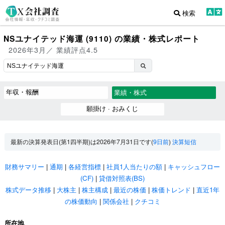
検索
NSユナイテッド海運 (9110) の業績・株式レポート
2026年3月／ 業績評点4.5
年収・報酬
業績・株式
願掛け · おみくじ
最新の決算発表日(第1四半期)は2026年7月31日です(
9日前
)
決算短信
財務サマリー
|
通期
|
各経営指標
|
社員1人当たりの額
|
キャッシュフロー
(CF)
|
貸借対照表(BS)
株式データ推移
|
大株主
|
株主構成
|
最近の株価
|
株価トレンド
|
直近1年
の株価動向
|
関係会社
|
クチコミ
所在地