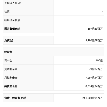
長期借入金
-
※2
社債
-
繰延税金負債
-
357億69百万
固定負債合計
3,290億69百万
負債合計
純資産
資本金
100億
資本剰余金
79億87百万
利益剰余金
7,557億14百万
8,614億24百万
純資産合計
1兆1,904億94百万
負債・純資産 合計