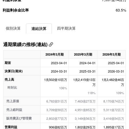
利益剰余金比率
63.5%
個別決算
四半期決算
連結決算
通期業績の推移(連結)
2024年3月期
2025年3月期
2026年3月期
期首
2023-04-01
2024-04-01
2025-04-01
決算日(期末)
2024-03-31
2025-03-31
2026-03-31
売上高
1兆502億10百万
1兆2,415億13百
1兆3,482億46百
万
万
昨対比
106%
118%
109%
売上原価
6,792億51百万
7,463億27百万
8,170億74百万
売上総利益
3,709億59百万
4,951億85百万
5,311億72百万
販売費及び管理費
2,802億77百万
3,149億56百万
3,416億54百万
営業利益
906億82百万
1,802億29百万
1,895億17百万