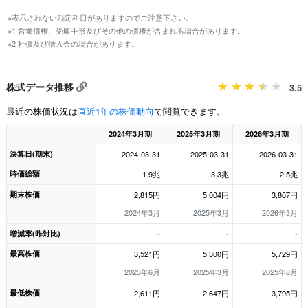
※表示されない勘定科目がありますのでご注意下さい。
※1 営業債権、受取手形及びその他の債権が含まれる場合があります。
※2 社債及び借入金の場合があります。
株式データ推移
3.5
最近の株価状況は
直近1年の株価動向
で閲覧できます。
2024年3月期
2025年3月期
2026年3月期
決算日(期末)
2024-03-31
2025-03-31
2026-03-31
時価総額
1.9兆
3.3兆
2.5兆
期末株価
2,815円
5,004円
3,867円
2024年3月
2025年3月
2026年3月
増減率(昨対比)
-
-
-
最高株価
3,521円
5,300円
5,729円
2023年6月
2025年3月
2025年8月
最低株価
2,611円
2,647円
3,795円