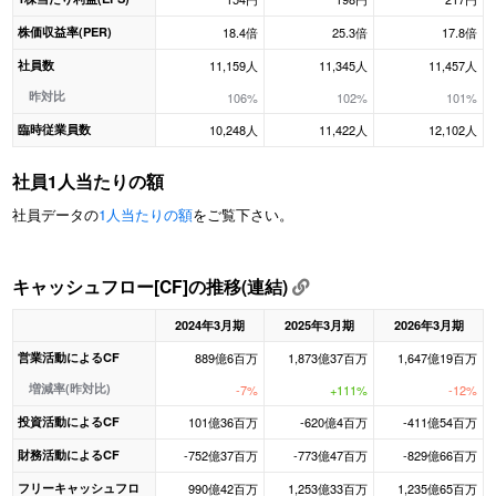
株価収益率(PER)
18.4倍
25.3倍
17.8倍
社員数
11,159人
11,345人
11,457人
昨対比
106%
102%
101%
臨時従業員数
10,248人
11,422人
12,102人
社員1人当たりの額
社員データの
1人当たりの額
をご覧下さい。
キャッシュフロー[CF]の推移(連結)
2024年3月期
2025年3月期
2026年3月期
営業活動によるCF
889億6百万
1,873億37百万
1,647億19百万
増減率(昨対比)
-7%
+111%
-12%
投資活動によるCF
101億36百万
-620億4百万
-411億54百万
財務活動によるCF
-752億37百万
-773億47百万
-829億66百万
フリーキャッシュフロ
990億42百万
1,253億33百万
1,235億65百万