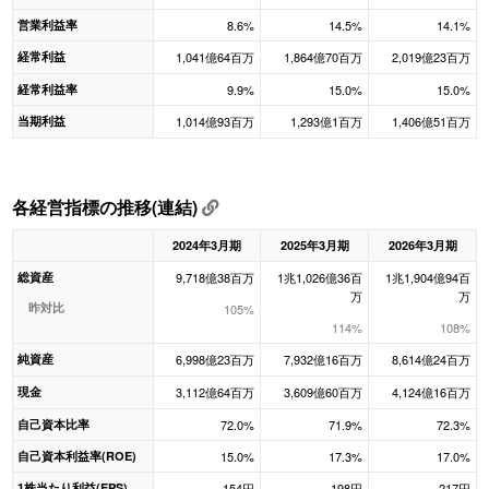
営業利益率
8.6%
14.5%
14.1%
経常利益
1,041億64百万
1,864億70百万
2,019億23百万
経常利益率
9.9%
15.0%
15.0%
当期利益
1,014億93百万
1,293億1百万
1,406億51百万
各経営指標の推移(連結)
2024年3月期
2025年3月期
2026年3月期
総資産
9,718億38百万
1兆1,026億36百
1兆1,904億94百
万
万
昨対比
105%
114%
108%
純資産
6,998億23百万
7,932億16百万
8,614億24百万
現金
3,112億64百万
3,609億60百万
4,124億16百万
自己資本比率
72.0%
71.9%
72.3%
自己資本利益率(ROE)
15.0%
17.3%
17.0%
1株当たり利益(EPS)
154円
198円
217円