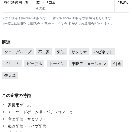
持分法適用会社
(株)ドリコム
18.8%
その他
※所有割合は議決権の割合です。一部で被所有の割合を示す場合もあります。
※一覧には間接的な関係会社(孫会社、祖父会社)が含まれる場合があります。
関連
ソニーグループ
不二家
東映
サンリオ
ハピネット
ドリコム
ピープル
トーイン
東映アニメーション
創通
任天堂
この企業の特徴
家庭用ゲーム
アーケードゲーム機・パチンコメーカー
音楽配信・音楽ソフト
動画配信・ライブ配信