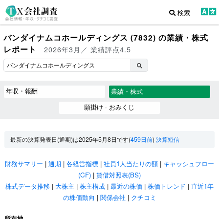
検索
バンダイナムコホールディングス (7832) の業績・株式
レポート
2026年3月／ 業績評点4.5
年収・報酬
業績・株式
願掛け · おみくじ
最新の決算発表日(通期)は2025年5月8日です(
459日前
)
決算短信
財務サマリー
|
通期
|
各経営指標
|
社員1人当たりの額
|
キャッシュフロー
(CF)
|
貸借対照表(BS)
株式データ推移
|
大株主
|
株主構成
|
最近の株価
|
株価トレンド
|
直近1年
の株価動向
|
関係会社
|
クチコミ
所在地