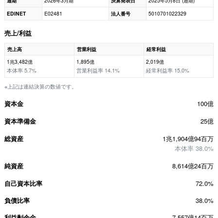
通期
2026年3月期
決算発表日
2025年5月8日 (通期)
EDINET
E02481
法人番号
5010701022329
売上/利益
売上高
営業利益
経常利益
1兆3,482億
1,895億
2,019億
本体率 5.7%
営業利益率 14.1%
経常利益率 15.0%
※上記は連結決算の数値です。
資本金
100億
資本準備金
25億
総資産
1兆1,904億94百万
本体率 38.0%
純資産
8,614億24百万
自己資本比率
72.0%
負債比率
38.0%
利益剰余金
7,557億14百万