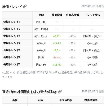
株価トレンド
2026年8月8日 更新
期間
株価増減
出来高増減
トレンド状況
短期トレンド1
約3、4日
-
-
-
短期トレンド2
約1、2週間
-
-
-
中期トレンド1
約1、2ヶ月
+3.7%
-41%
同水準・横ばい
中期トレンド2
約3ヶ月
+19.4%
-58%
やや上昇
長期トレンド1
約6ヶ月
+6.6%
-52%
同水準・横ばい
長期トレンド2
約1年
-14.4%
-42%
やや下降
長期トレンド3
約2、3年
+12.7%
-50%
やや上昇
※上記トレンド は最近の株価(2026年8月 ¥4,407 )と過去時点の平均値を利用して算出し
ています。
直近1年の株価動向および最大値動き
2026年8月8日 更新
高値
安値
最大値動き
株価増減率