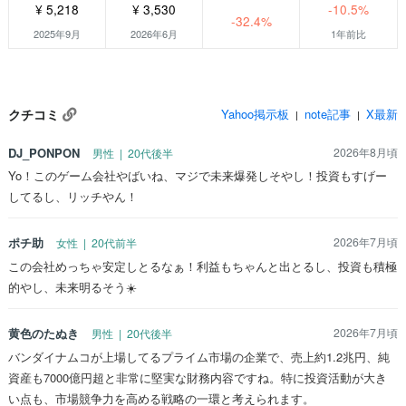
¥ 5,218
¥ 3,530
-10.5%
-32.4%
2025年9月
2026年6月
1年前比
クチコミ
Yahoo掲示板
note記事
X最新
|
|
DJ_PONPON
2026年8月頃
男性 | 20代後半
Yo！このゲーム会社やばいね、マジで未来爆発しそやし！投資もすげー
してるし、リッチやん！
ポチ助
2026年7月頃
女性 | 20代前半
この会社めっちゃ安定しとるなぁ！利益もちゃんと出とるし、投資も積極
的やし、未来明るそう☀️
黄色のたぬき
2026年7月頃
男性 | 20代後半
バンダイナムコが上場してるプライム市場の企業で、売上約1.2兆円、純
資産も7000億円超と非常に堅実な財務内容ですね。特に投資活動が大き
い点も、市場競争力を高める戦略の一環と考えられます。