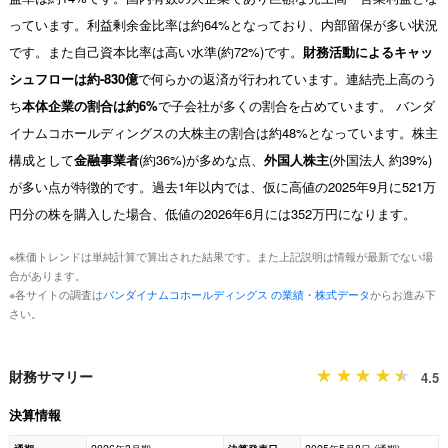
っています。利益剰余金比率は約64%となっており、内部留保が多い状況
です。また自己資本比率は高い水準(約72%)です。
財務活動によるキャッ
シュフローは約-830億
で何らかの返済が行われています。連結売上高のう
ち
本体企業の割合は約6%
で子会社が多くの割合を占めています。 バンダ
イナムコホールディングスの大株主の割合は約48%となっています。株主
構成として
金融事業者
(約36%)が多めな点、
外国人株主
(外国法人 約39%)
が多い点が特徴的です。過去1年以内では、仮に高値の2025年9月に521万
円分の株を購入した場合、低値の2026年6月には352万円になります。
※株価トレンドは単純計算で算出された結果です。また上記説明は情報が最新でない場
合があります。
※各サイトの調査は
バンダイナムコホールディングス の業績・株式データ
からお進み下
さい。
財務サマリー
4.5
決算情報