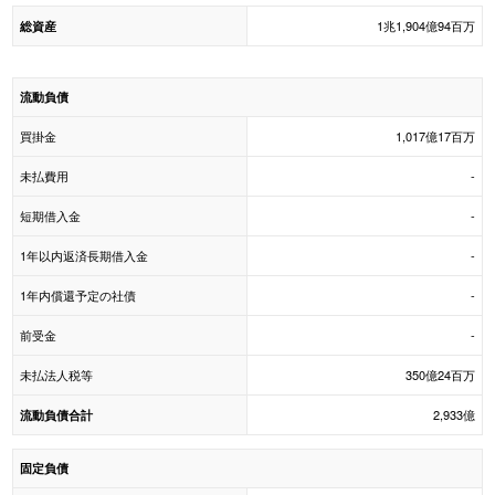
1兆1,904億94百万
総資産
流動負債
買掛金
1,017億17百万
未払費用
-
短期借入金
-
1年以内返済長期借入金
-
1年内償還予定の社債
-
前受金
-
未払法人税等
350億24百万
2,933億
流動負債合計
固定負債