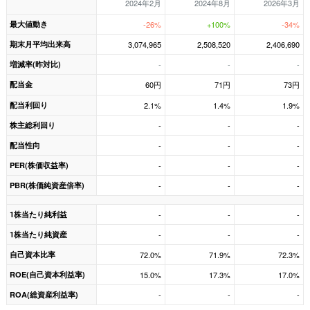
2024年2月
2024年8月
2026年3月
最大値動き
-26%
+100%
-34%
期末月平均出来高
3,074,965
2,508,520
2,406,690
増減率(昨対比)
-
-
-
配当金
60円
71円
73円
配当利回り
2.1%
1.4%
1.9%
株主総利回り
-
-
-
配当性向
-
-
-
PER(株価収益率)
-
-
-
PBR(株価純資産倍率)
-
-
-
1株当たり純利益
-
-
-
1株当たり純資産
-
-
-
自己資本比率
72.0%
71.9%
72.3%
ROE(自己資本利益率)
15.0%
17.3%
17.0%
ROA(総資産利益率)
-
-
-