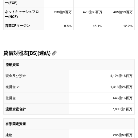
ー(FCF)
ネットキャッシュフロ
238億5百万
479億86百万
405億99百万
ー(NCF)
営業CFマージン
8.5%
15.1%
12.2%
貸借対照表[BS](連結)
流動資産
現金及び預金
4,124億16百万
売掛金
1,413億26百万
※1
仕掛金
646億16百万
7,809億1百万
流動資産合計
有形固定資産
建物
285億59百万