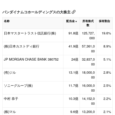
バンダイナムコホールディングスの大株主
名称
配当金
所有株式
保有割合
※
数
日本マスタートラスト信託銀行(株)
91.8億
125,727,
19.6%
000
(株)日本カストディ銀行
41.9億
57,361,0
8.9%
00
JP MORGAN CHASE BANK 380752
24億
32,837,0
5.1%
00
(有)ジル
13.1億
18,000,0
2.8%
00
ソニーグループ(株)
11.7億
16,000,0
2.5%
00
中村 恭子
10.3億
14,152,0
2.2%
00
(株)マル
9.6億
13,200,0
2.1%