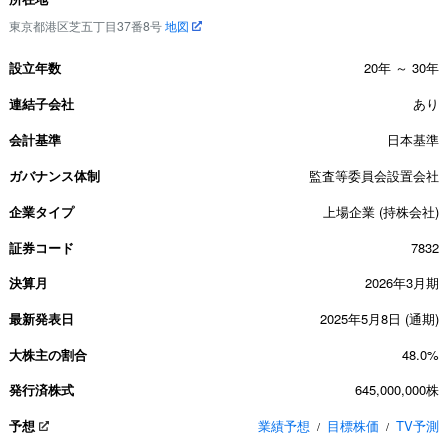
東京都港区芝五丁目37番8号
地図
設立年数
20年 ～ 30年
連結子会社
あり
会計基準
日本基準
ガバナンス体制
監査等委員会設置会社
企業タイプ
上場企業 (持株会社)
証券コード
7832
決算月
2026年3月期
最新発表日
2025年5月8日 (通期)
大株主の割合
48.0%
発行済株式
645,000,000株
予想
業績予想
目標株価
TV予測
/
/