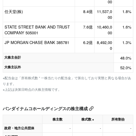
00
任天堂(株)
8.4億
11,537,0
1.8%
00
STATE STREET BANK AND TRUST
7.6億
10,460,0
1.6%
COMPANY 505001
00
JP MORGAN CHASE BANK 385781
6.2億
8,492,00
1.3%
0
大株主合計
48.0%
大株主以外
52.0%
※配当金は「所有株式数 * 一株当たりの配当金」で算出しており実態と異なる場合があ
ります。
※上記は決算日時点の大株主情報です。
バンダイナムコホールディングスの株主構成
株主数
株式数
所有割合
※
政府・地方公共団体
-
-
-