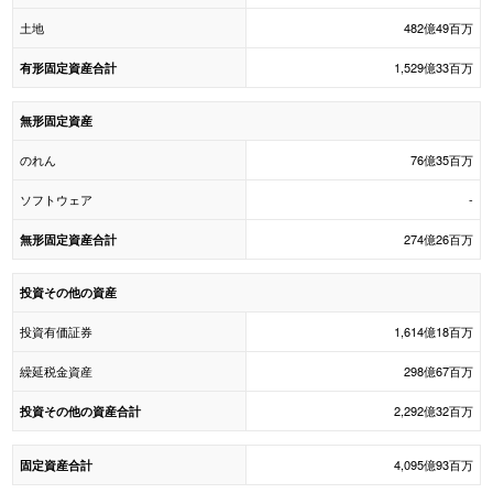
土地
482億49百万
1,529億33百万
有形固定資産合計
無形固定資産
のれん
76億35百万
ソフトウェア
-
274億26百万
無形固定資産合計
投資その他の資産
投資有価証券
1,614億18百万
繰延税金資産
298億67百万
2,292億32百万
投資その他の資産合計
4,095億93百万
固定資産合計