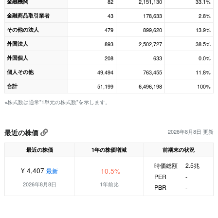
金融機関
82
2,151,130
33.1%
金融商品取引業者
43
178,633
2.8%
その他の法人
479
899,620
13.9%
外国法人
893
2,502,727
38.5%
外国個人
208
633
0.0%
個人その他
49,494
763,455
11.8%
合計
51,199
6,496,198
100%
※株式数は通常"1単元の株式数"を示します。
最近の株価
2026年8月8日 更新
最近の株価
1年の株価増減
前期末の状況
時価総額
2.5兆
¥ 4,407
-10.5%
最新
PER
-
2026年8月8日
1年前比
PBR
-