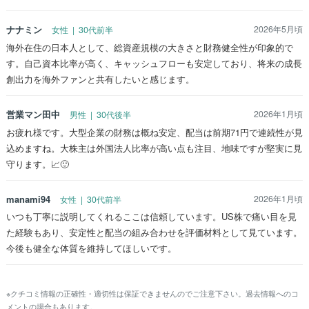
ナナミン
2026年5月頃
女性 | 30代前半
海外在住の日本人として、総資産規模の大きさと財務健全性が印象的で
す。自己資本比率が高く、キャッシュフローも安定しており、将来の成長
創出力を海外ファンと共有したいと感じます。
営業マン田中
2026年1月頃
男性 | 30代後半
お疲れ様です。大型企業の財務は概ね安定、配当は前期71円で連続性が見
込めますね。大株主は外国法人比率が高い点も注目、地味ですが堅実に見
守ります。📈🙂
manami94
2026年1月頃
女性 | 30代前半
いつも丁寧に説明してくれるここは信頼しています。US株で痛い目を見
た経験もあり、安定性と配当の組み合わせを評価材料として見ています。
今後も健全な体質を維持してほしいです。
※クチコミ情報の正確性・適切性は保証できませんのでご注意下さい。過去情報へのコ
メントの場合もあります。