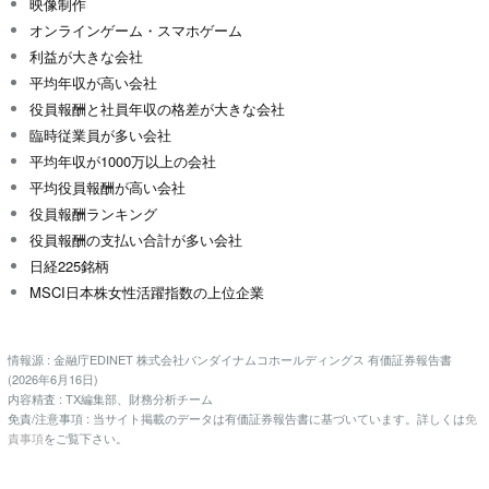
映像制作
オンラインゲーム・スマホゲーム
利益が大きな会社
平均年収が高い会社
役員報酬と社員年収の格差が大きな会社
臨時従業員が多い会社
平均年収が1000万以上の会社
平均役員報酬が高い会社
役員報酬ランキング
役員報酬の支払い合計が多い会社
日経225銘柄
MSCI日本株女性活躍指数の上位企業
情報源 : 金融庁EDINET 株式会社バンダイナムコホールディングス 有価証券報告書
(2026年6月16日)
内容精査 : TX編集部、財務分析チーム
免責/注意事項 : 当サイト掲載のデータは有価証券報告書に基づいています。詳しくは
免
責事項
をご覧下さい。