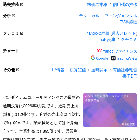
過去推移
株価の推移
信用残の推移
/
分析
テクニカル
ファンダメンタル
/
TV季節性
クチコミ
Yahoo掲示板
(
過去スレッド
)
note記事
クチコミ
/
チャート
Yahoo!ファイナンス
Google
TradingView
その他
IR情報
決算短信
適時開示
有価証券報告
/
/
/
書(PDF)
バンダイナムコホールディングスの最新の
通期決算は2026年3月期です。通期売上高
(連結)は1.3兆です。直近の売上高は昨対比
で約109%です。業績状況としては上昇傾
向です。営業利益は1,895億です。営業利
益率は約14%です。国内有数の大企業であり巨額な売上高・営業利益とな