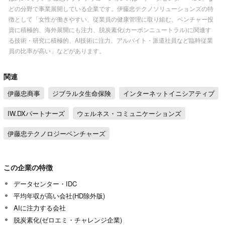
どの分野で事業展開している企業です。伊藤忠テクノソリューションズの特
徴として「女性が働きやすい、従業員の健康管理に取り組む、ベンチャー投
資に積極的、海外展開にも注力、脱炭素化(カーボンニュートラル)に関連す
る技術・研究に積極的、AI技術に注力、アルバイト・派遣社員など臨時従業
員の比率が高い」などがあります。
関連
伊藤忠商事
ジブラルタ生命保険
インターネットイニシアティブ
IW.DXパートナーズ
ウェルネス・コミュニケーションズ
伊藤忠テクノロジーベンチャーズ
この企業の特徴
データセンター・IDC
平均年収が高い会社(HD除外版)
AIに注力する会社
脱炭素化(ゼロエミ・チャレンジ企業)