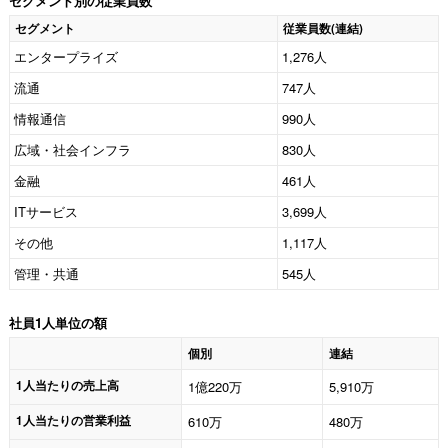
セグメント別の従業員数
セグメント
従業員数(連結)
エンタープライズ
1,276人
流通
747人
情報通信
990人
広域・社会インフラ
830人
金融
461人
ITサービス
3,699人
その他
1,117人
管理・共通
545人
社員1人単位の額
個別
連結
1人当たりの売上高
1億220万
5,910万
1人当たりの営業利益
610万
480万