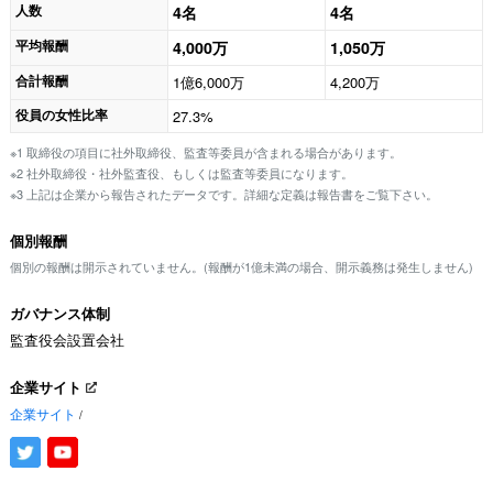
人数
4名
4名
平均報酬
4,000万
1,050万
合計報酬
1億6,000万
4,200万
役員の女性比率
27.3%
※1 取締役の項目に社外取締役、監査等委員が含まれる場合があります。
※2 社外取締役・社外監査役、もしくは監査等委員になります。
※3 上記は企業から報告されたデータです。詳細な定義は報告書をご覧下さい。
個別報酬
個別の報酬は開示されていません。(報酬が1億未満の場合、開示義務は発生しません)
ガバナンス体制
監査役会設置会社
企業サイト
企業サイト
/