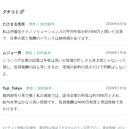
クチコミ
たけまる先生
2026年6月頃
男性 | 50代後半
私は伊藤忠テクノソリューションズの平均年収が約1000万と聞いた次第
で、仕事の質と報酬のバランスは納得感があります。
ムジョー男
2026年1月頃
男性 | 30代前半
こういうIT企業の話題は年収は高いが現場の忙しさも並大抵じゃないって
感じ。役員報酬の話も耳にするが、現場の給料の高さだけで判断はしない
よ。
Yuji_Tokyo
2026年1月頃
男性 | 30代前半
都内卸売り系で働く私の感覚では、該当企業の年収は約1000万とされ、
給与水準はかなり高い部類です。役員報酬は4000万程度と周辺情報で見
かけます。
※クチコミ情報の正確性・適切性は保証できませんのでご注意下さい。過去情報へのコ