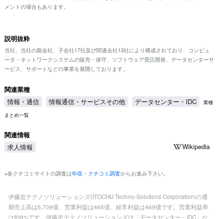
メントの場合もあります。
説明抜粋
当社、当社の親会社、子会社17社及び関連会社13社により構成されており、コンピュ
ータ・ネットワークシステムの販売・保守、ソフトウェア受託開発、データセンターサ
ービス、サポートなどの事業を展開しております。
関連業種
情報・通信
情報通信・サービスその他
データセンター・IDC
業種
まとめ一覧
関連情報
Wikipedia
求人情報
※各クチコミサイトの調査は
年収・クチコミ調査
からお進み下さい。
伊藤忠テクノソリューションズ(ITOCHU Techno-Solutions Corporation)の通
期売上高は5,709億、営業利益は465億、経常利益は469億です。営業利益率
は約8%です。伊藤忠テクノソリューションズは「データセンター・IDC」な