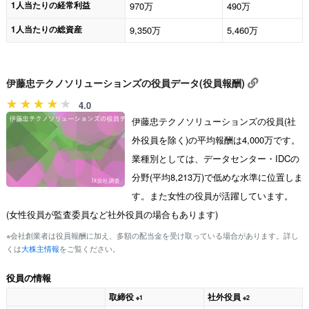
1人当たりの経常利益
970万
490万
1人当たりの総資産
9,350万
5,460万
伊藤忠テクノソリューションズの役員データ(役員報酬)
4.0
伊藤忠テクノソリューションズの役員(社
外役員を除く)の平均報酬は4,000万です。
業種別としては、データセンター・IDCの
分野(平均8,213万)で低めな水準に位置しま
す。また女性の役員が活躍しています。
(女性役員が監査委員など社外役員の場合もあります)
※会社創業者は役員報酬に加え、多額の配当金を受け取っている場合があります。詳し
くは
大株主情報
をご覧ください。
役員の情報
取締役
社外役員
※1
※2