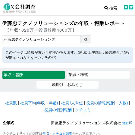
検索
伊藤忠テクノソリューションズの年収・報酬レポート
【年収1028万／役員報酬4000万】
このページは情報が古い可能性があります。(原因: 上場廃止 / 経営統合 / 情報
が開示されなくなった / その他)
業績・株式
年収・報酬
願掛け · おみくじ
社員数
|
社員平均(年収・年齢)
|
社員1人単位
|
役員の情報(報酬・人数)
|
役員の個別報酬
|
クチコミ
企業名
伊藤忠テクノソリューションズ株式会社
地図
各クチコミサイトの調査は
年収・クチコミ調査
からお進み下さい。