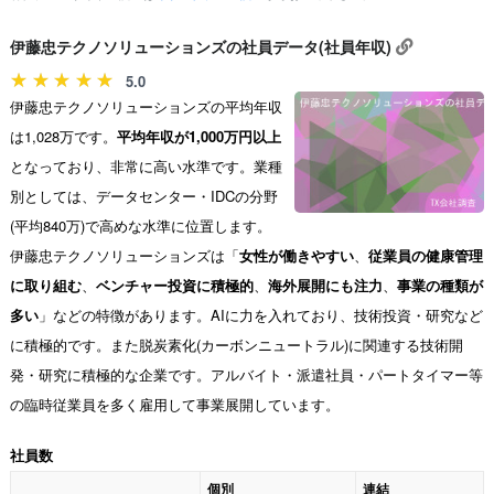
伊藤忠テクノソリューションズの社員データ(社員年収)
5.0
伊藤忠テクノソリューションズの平均年収
は1,028万です。
平均年収が1,000万円以上
となっており、非常に高い水準です。業種
別としては、データセンター・IDCの分野
(平均840万)で高めな水準に位置します。
伊藤忠テクノソリューションズは「
女性が働きやすい
、
従業員の健康管理
に取り組む
、
ベンチャー投資に積極的
、
海外展開にも注力
、
事業の種類が
多い
」などの特徴があります。AIに力を入れており、技術投資・研究など
に積極的です。また脱炭素化(カーボンニュートラル)に関連する技術開
発・研究に積極的な企業です。アルバイト・派遣社員・パートタイマー等
の臨時従業員を多く雇用して事業展開しています。
社員数
個別
連結