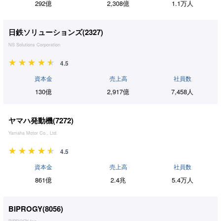
292億
2,308億
1.1万人
日鉄ソリューションズ(
2327
)
NS Solutions Corporation
4.5
資本金
売上高
社員数
130億
2,917億
7,458人
ヤマハ発動機(
7272
)
Yamaha Motor Co., Ltd.
4.5
資本金
売上高
社員数
861億
2.4兆
5.4万人
BIPROGY(
8056
)