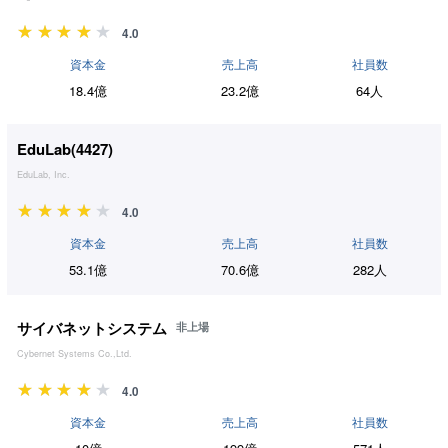
4.0
資本金
売上高
社員数
18.4億
23.2億
64人
EduLab(
4427
)
EduLab, Inc.
4.0
資本金
売上高
社員数
53.1億
70.6億
282人
サイバネットシステム
非上場
Cybernet Systems Co.,Ltd.
4.0
資本金
売上高
社員数