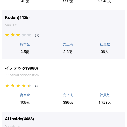
40億
593億
2,948人
Kudan(
4425
)
Kudan Inc.
3.0
資本金
売上高
社員数
3.5億
3.3億
36人
イノテック(
9880
)
INNOTECH CORPORATION
4.5
資本金
売上高
社員数
105億
386億
1,728人
AI inside(
4488
)
AI inside Inc.