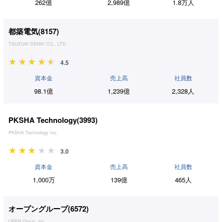
262億
2,989億
1.8万人
都築電気(
8157
)
TSUZUKI DENKI CO., LTD.
4.5
資本金
売上高
社員数
98.1億
1,239億
2,328人
PKSHA Technology(
3993
)
PKSHA Technology Inc.
3.0
資本金
売上高
社員数
1,000万
139億
465人
オープングループ(
6572
)
OPEN Group, Inc.