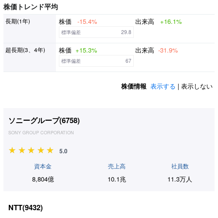
株価トレンド平均
株価
-15.4%
出来高
+16.1%
長期(1年)
標準偏差
29.8
株価
+15.3%
出来高
-31.9%
超長期(3、4年)
標準偏差
67
株価情報
表示する
| 表示しない
ソニーグループ(
6758
)
SONY GROUP CORPORATION
5.0
資本金
売上高
社員数
8,804億
10.1兆
11.3万人
NTT(
9432
)