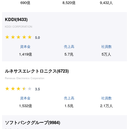
690億
8,520億
9,432人
KDDI(
9433
)
KDDI CORPORATION
5.0
資本金
売上高
社員数
1,419億
5.7兆
5万人
ルネサスエレクトロニクス(
6723
)
Renesas Electronics Corporation
3.5
資本金
売上高
社員数
1,532億
1.5兆
2.1万人
ソフトバンクグループ(
9984
)