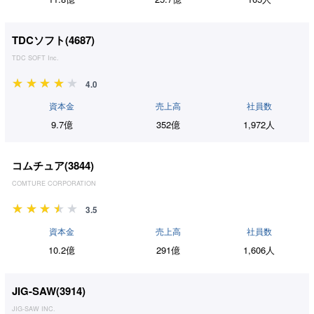
TDCソフト(
4687
)
TDC SOFT Inc.
4.0
資本金
売上高
社員数
9.7億
352億
1,972人
コムチュア(
3844
)
COMTURE CORPORATION
3.5
資本金
売上高
社員数
10.2億
291億
1,606人
JIG-SAW(
3914
)
JIG-SAW INC.