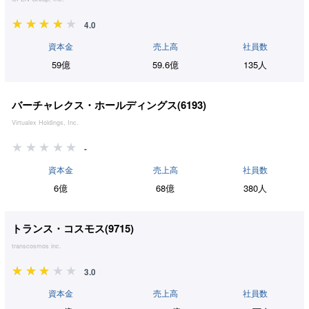
4.0
資本金
売上高
社員数
59億
59.6億
135人
バーチャレクス・ホールディングス(
6193
)
Virtualex Holdings, Inc.
-
資本金
売上高
社員数
6億
68億
380人
トランス・コスモス(
9715
)
transcosmos inc.
3.0
資本金
売上高
社員数