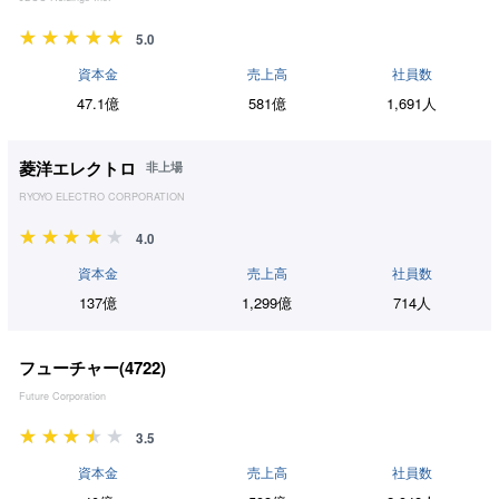
5.0
資本金
売上高
社員数
47.1億
581億
1,691人
菱洋エレクトロ
非上場
RYOYO ELECTRO CORPORATION
4.0
資本金
売上高
社員数
137億
1,299億
714人
フューチャー(
4722
)
Future Corporation
3.5
資本金
売上高
社員数