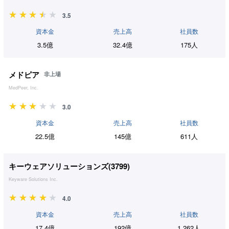
3.5
資本金
売上高
社員数
3.5億
32.4億
175人
メドピア
非上場
MedPeer, Inc.
3.0
資本金
売上高
社員数
22.5億
145億
611人
キーウェアソリューションズ(
3799
)
Keyware Solutions Inc.
4.0
資本金
売上高
社員数
17.4億
192億
1,262人