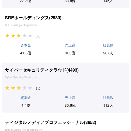
22.8億
33.8億
145人
SREホールディングス(
2980
)
SRE Holdings Corporation
3.0
資本金
売上高
社員数
41.5億
185億
287人
サイバーセキュリティクラウド(
4493
)
Cyber Security Cloud , Inc.
3.0
資本金
売上高
社員数
4.4億
30.6億
112人
ディジタルメディアプロフェッショナル(
3652
)
Digital Media Professionals Inc.