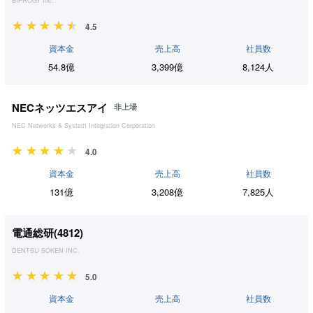
BIPROGY Inc.
4.5
資本金
売上高
社員数
54.8億
3,399億
8,124人
NECネッツエスアイ
非上場
NEC Networks & System Integration Corporation
4.0
資本金
売上高
社員数
131億
3,208億
7,825人
電通総研(
4812
)
DENTSU SOKEN INC.
5.0
資本金
売上高
社員数