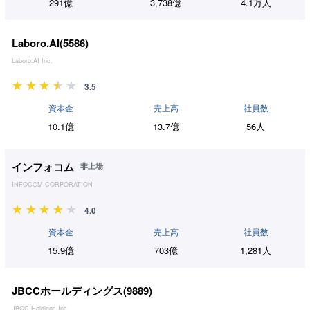
291億
3,738億
4.1万人
Laboro.AI(
5586
)
Laboro.AI Inc.
3.5
資本金
売上高
社員数
10.1億
13.7億
56人
インフォコム
非上場
INFOCOM CORPORATION
4.0
資本金
売上高
社員数
15.9億
703億
1,281人
JBCCホールディングス(
9889
)
JBCC Holdings Inc.