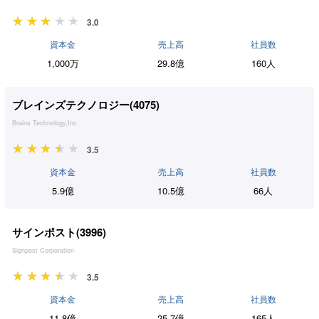
3.0
資本金
売上高
社員数
1,000万
29.8億
160人
ブレインズテクノロジー(
4075
)
Brains Technology,Inc.
3.5
資本金
売上高
社員数
5.9億
10.5億
66人
サインポスト(
3996
)
Signpost Corporation
3.5
資本金
売上高
社員数
11.8億
25.7億
165人