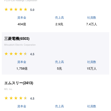
FUJIFILM Holdings Corporation
5.0
資本金
売上高
社員数
404億
2.9兆
7.4万人
三菱電機(
6503
)
Mitsubishi Electric Corporation
4.5
資本金
売上高
社員数
1,758億
5兆
15万人
エムスリー(
2413
)
M3, Inc.
4.5
資本金
売上高
社員数