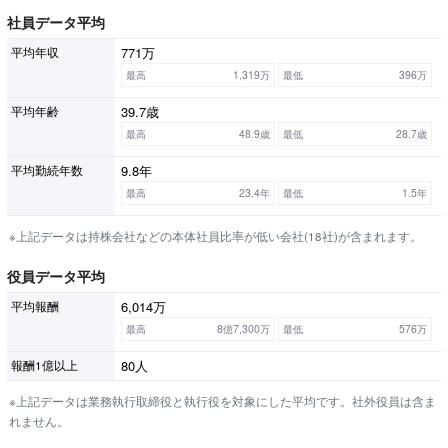
社員データ平均
771万
平均年収
最高
1,319万
最低
396万
39.7歳
平均年齢
最高
48.9歳
最低
28.7歳
9.8年
平均勤続年数
最高
23.4年
最低
1.5年
※上記データは持株会社などの本体社員比率が低い会社(18社)が含まれます。
役員データ平均
6,014万
平均報酬
最高
8億7,300万
最低
576万
80人
報酬1億以上
※上記データは業務執行取締役と執行役を対象にした平均です。社外役員は含ま
れません。