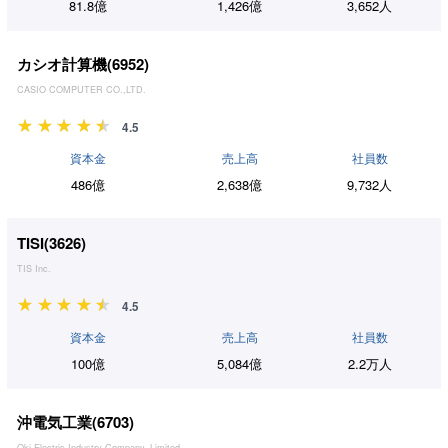
81.8億
1,426億
3,652人
カシオ計算機(
6952
)
CASIO COMPUTER CO.,LTD.
4.5
資本金
売上高
社員数
486億
2,638億
9,732人
TISI(
3626
)
TIS Inc.
4.5
資本金
売上高
社員数
100億
5,084億
2.2万人
沖電気工業(
6703
)
Oki Electric Industry Company, Limited