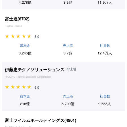
4,278億
3.3兆
11.9万人
富士通(
6702
)
Fujitsu Limited
5.0
資本金
売上高
社員数
3,246億
3.7兆
12.4万人
伊藤忠テクノソリューションズ
非上場
ITOCHU Techno-Solutions Corporation
5.0
資本金
売上高
社員数
218億
5,709億
9,665人
富士フイルムホールディングス(
4901
)