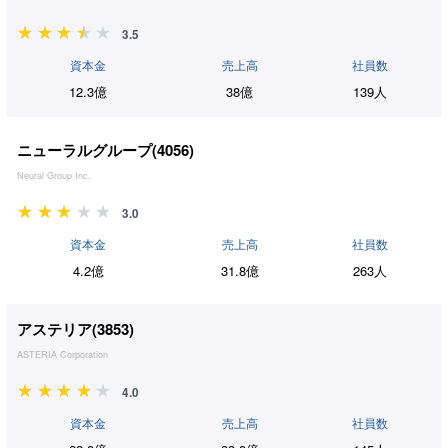
3.5
資本金
売上高
社員数
12.3億
38億
139人
ニューラルグループ(
4056
)
Neural Group Inc.
3.0
資本金
売上高
社員数
4.2億
31.8億
263人
アステリア(
3853
)
ASTERIA Corporation
4.0
資本金
売上高
社員数