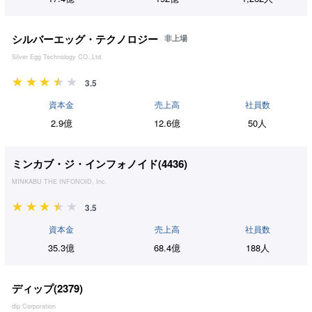
シルバーエッグ・テクノロジー
非上場
Silver Egg Technology CO.,Ltd.
3.5
資本金
売上高
社員数
2.9億
12.6億
50人
ミンカブ・ジ・インフォノイド(
4436
)
MINKABU THE INFONOID, Inc.
3.5
資本金
売上高
社員数
35.3億
68.4億
188人
ディップ(
2379
)
dip Corporation