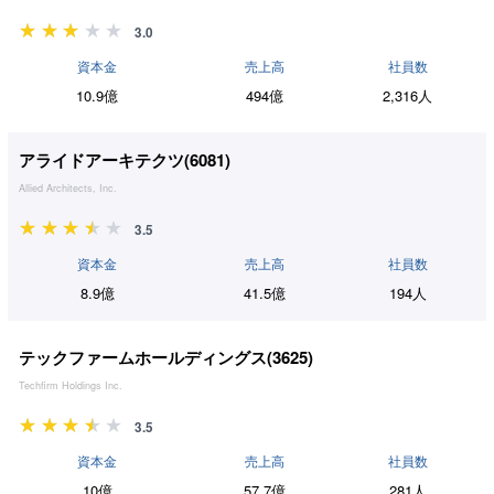
3.0
資本金
売上高
社員数
10.9億
494億
2,316人
アライドアーキテクツ(
6081
)
Allied Architects, Inc.
3.5
資本金
売上高
社員数
8.9億
41.5億
194人
テックファームホールディングス(
3625
)
Techfirm Holdings Inc.
3.5
資本金
売上高
社員数
10億
57.7億
281人