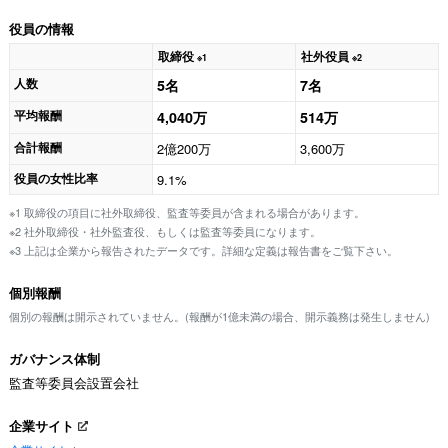
役員の情報
取締役
社外役員
※1
※2
人数
5名
7名
平均報酬
4,040万
514万
合計報酬
2億200万
3,600万
役員の女性比率
9.1%
※1 取締役の項目に社外取締役、監査等委員が含まれる場合があります。
※2 社外取締役・社外監査役、もしくは監査等委員になります。
※3 上記は企業から報告されたデータです。詳細な定義は報告書をご覧下さい。
個別報酬
個別の報酬は開示されていません。(報酬が1億未満の場合、開示義務は発生しません)
ガバナンス体制
監査等委員会設置会社
企業サイト