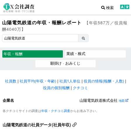
検索
山陽電気鉄道の年収・報酬レポート
【年収587万／役員報
酬4040万】
業績・株式
年収・報酬
願掛け · おみくじ
社員数
|
社員平均(年収・年齢)
|
社員1人単位
|
役員の情報(報酬・人数)
|
役員の個別報酬
|
クチコミ
企業名
山陽電気鉄道株式会社
地図
各クチコミサイトの調査は
年収・クチコミ調査
からお進み下さい。
山陽電気鉄道の社員データ(社員年収)