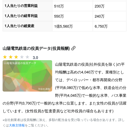
1人当たりの営業利益
510万
230万
1人当たりの経常利益
550万
240万
1人当たりの総資産
1億5,560万
6,750万
山陽電気鉄道の役員データ(役員報酬)
3.0
山陽電気鉄道の役員(社外役員を除く)の平
均報酬は高めの4,040万です。業種別とし
ては、デベロッパー・都市再開発の分野
(平均8,080万)で低めな水準、鉄道会社の分
野(平均4,045万)で一般的な水準、バス事業
の分野(平均3,700万)で一般的な水準に位置します。また女性の役員が活躍
しています。(女性役員が監査委員など社外役員の場合もあります)
※会社創業者は役員報酬に加え、多額の配当金を受け取っている場合があります。詳し
くは
大株主情報
をご覧ください。