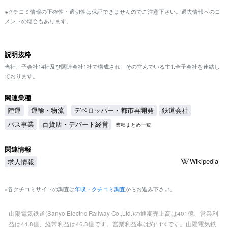
※クチコミ情報の正確性・適切性は保証できませんのでご注意下さい。過去情報へのコ
メントの場合もあります。
説明抜粋
当社、子会社14社及び関連会社1社で構成され、その営んでいる主1.全子会社を連結し
ております。
関連業種
陸運
運輸・物流
デベロッパー・都市再開発
鉄道会社
バス事業
百貨店・デパート経営
業種まとめ一覧
関連情報
Wikipedia
求人情報
※各クチコミサイトの調査は
年収・クチコミ調査
からお進み下さい。
山陽電気鉄道(Sanyo Electric Railway Co.,Ltd.)の通期売上高は401億、営業利
益は44.8億、経常利益は46.3億です。営業利益率は約11%です。山陽電気鉄