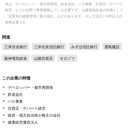
道は「デベロッパー・都市再開発、鉄道会社、バス事業、百貨店・デパート
経営」などの分野で事業展開している企業です。山陽電気鉄道の特徴として
「従業員の健康管理に取り組む」などがあります。そして設立110年以上の
長寿企業です。
関連
三井住友銀行
三井住友信託銀行
みずほ信託銀行
鹿島建設
阪神電気鉄道
山陽百貨店
モロゾフ
この企業の特徴
デベロッパー・都市再開発
鉄道会社
バス事業
百貨店・デパート経営
政府・地方自治体が株主の会社
健康経営優良法人