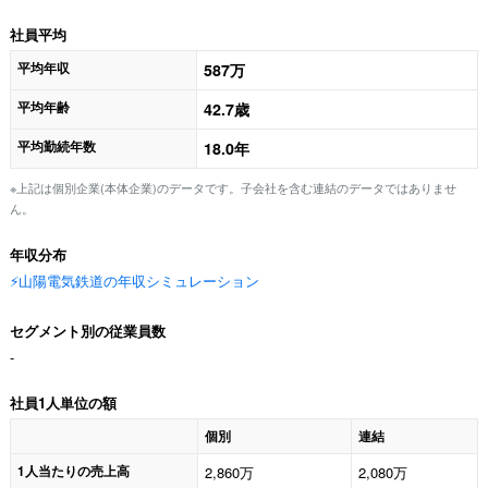
社員平均
平均年収
587万
平均年齢
42.7歳
平均勤続年数
18.0年
※上記は個別企業(本体企業)のデータです。子会社を含む連結のデータではありませ
ん。
年収分布
⚡️山陽電気鉄道の年収シミュレーション
セグメント別の従業員数
-
社員1人単位の額
個別
連結
1人当たりの売上高
2,860万
2,080万