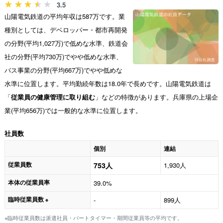
3.5
山陽電気鉄道の平均年収は587万です。業
種別としては、デベロッパー・都市再開発
の分野(平均1,027万)で低めな水準、鉄道会
社の分野(平均730万)でやや低めな水準、
バス事業の分野(平均667万)でやや低めな
水準に位置します。平均勤続年数は18.0年で長めです。山陽電気鉄道は
「
従業員の健康管理に取り組む
」などの特徴があります。兵庫県の上場企
業(平均656万)では一般的な水準に位置します。
社員数
個別
連結
従業員数
753人
1,930人
本体の従業員率
39.0%
臨時従業員数
-
899人
※
※臨時従業員数は派遣社員・パートタイマー・期間従業員等の平均です。