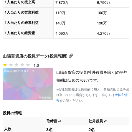
1人当たりの売上高
7,870万
6,750万
1人当たりの営業利益
110万
100万
1人当たりの経常利益
140万
130万
1人当たりの総資産
4,090万
4,270万
山陽百貨店の役員データ(役員報酬)
1.0
山陽百貨店の役員(社外役員を除く)の平均
報酬は低めの768万です。
※会社創業者は役員報酬に加え、多額の配当金を受
け取っている場合があります。詳しくは
大株主情
報
をご覧ください。
役員の情報
取締役
社外役員
※1
※2
人数
3名
2名