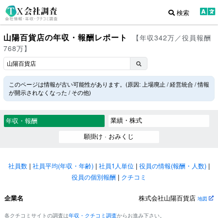
検索
山陽百貨店の年収・報酬レポート
【年収342万／役員報酬
768万】
このページは情報が古い可能性があります。(原因: 上場廃止 / 経営統合 / 情報
が開示されなくなった / その他)
業績・株式
年収・報酬
願掛け · おみくじ
社員数
|
社員平均(年収・年齢)
|
社員1人単位
|
役員の情報(報酬・人数)
|
役員の個別報酬
|
クチコミ
企業名
株式会社山陽百貨店
地図
各クチコミサイトの調査は
年収・クチコミ調査
からお進み下さい。