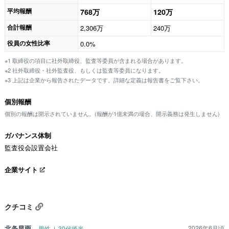
平均報酬
768万
120万
合計報酬
2,306万
240万
役員の女性比率
0.0%
※1 取締役の項目に社外取締役、監査等委員が含まれる場合があります。
※2 社外取締役・社外監査役、もしくは監査等委員になります。
※3 上記は企業から報告されたデータです。詳細な定義は報告書をご覧下さい。
個別報酬
個別の報酬は開示されていません。(報酬が1億未満の場合、開示義務は発生しません)
ガバナンス体制
監査役会設置会社
企業サイト
クチコミ
北条早雨
2026年6月頃
男性 | 30代後半