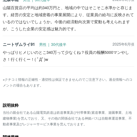
山陽百貨店の平均は約340万円と、地域の中ではそこそこ水準かと存じま
す。経営の安定と地域密着の事業展開により、従業員の給与に反映されて
いるのではないでしょうか。今後の経済動向次第で変動も考えられます
が、こうした企業の安定感は魅力的です。
ニートザムライ91
2025年6月頃
男性 | 30代後半
やっぱりヒメじいのとこ340万って少なくね？役員の報酬5000マンやし
さ！行く行くー！( ﾟДﾟ)w
※クチコミ情報の正確性・適切性は保証できませんのでご注意下さい。過去情報へのコ
メントの場合もあります。
説明抜粋
当社の親会社である山陽電気鉄道は鉄道事業及び付帯事業(索道事業、遊園事業、土地
建物事業)を営んでおり、又、その他の関係会社である神姫バスは自動車運送事業、不
動産事業及びレジャーサービス事業を営んでおります。
関連業種