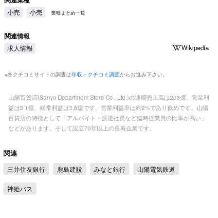
小売
小売
業種まとめ一覧
関連情報
Wikipedia
求人情報
※各クチコミサイトの調査は
年収・クチコミ調査
からお進み下さい。
山陽百貨店(Sanyo Department Store Co., Ltd.)の通期売上高は203億、営業利
益は3.1億、経常利益は3.8億です。営業利益率は約2%であり低めです。山陽
百貨店の特徴として「アルバイト・派遣社員など臨時従業員の比率が高い」
などがあります。そして設立70年以上の長寿企業です。
関連
三井住友銀行
鹿島建設
みなと銀行
山陽電気鉄道
神姫バス