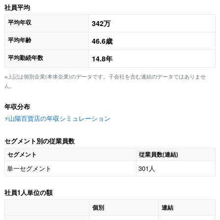
社員平均
平均年収
342万
平均年齢
46.6歳
平均勤続年数
14.8年
※上記は個別企業(本体企業)のデータです。子会社を含む連結のデータではありませ
ん。
年収分布
⚡️山陽百貨店の年収シミュレーション
セグメント別の従業員数
セグメント
従業員数(連結)
単一セグメント
301人
社員1人単位の額
個別
連結