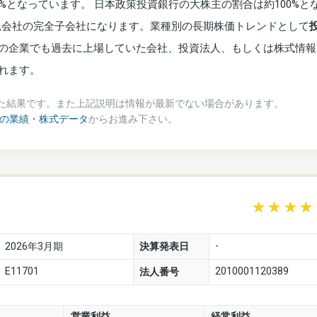
%となっています。 日本政策投資銀行の大株主の割合は約100%と
り親会社の完全子会社になります。業種別の長期株価トレンドとして
の企業でも過去に上場していた会社、投資法人、もしくは株式情報
れます。
た結果です。また上記説明は情報が最新でない場合があります。
 の業績・株式データ
からお進み下さい。
-
2026年3月期
決算発表日
E11701
2010001120389
法人番号
営業利益
経常利益