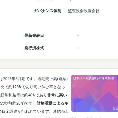
ガバナンス体制
監査役会設置会社
最新発表日
-
発行済株式
-
2026年3月期です。通期売上高(連結)
対比で約128%であり高い伸び率となっ
。経常利益率は約40%であり
非常に高い
水準(約20%)です。
財務活動によるキ
の資金調達が行われています。連結売上