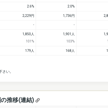
2.6%
2.0%
2,229円
1,736円
2,
-
-
1,850人
1,901人
1,
101%
103%
179人
168人
下さい。
]の推移(連結)