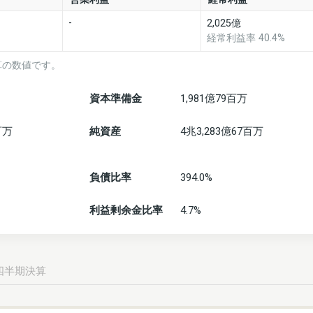
-
2,025億
経常利益率 40.4%
算の数値です。
資本準備金
1,981億79百万
百万
純資産
4兆3,283億67百万
負債比率
394.0%
利益剰余金比率
4.7%
四半期決算