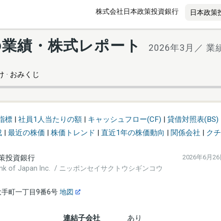
株式会社日本政策投資銀行
の業績・株式レポート
2026年3月／ 業
 · おみくじ
指標
|
社員1人当たりの額
|
キャッシュフロー(CF)
|
貸借対照表(BS)
成
|
最近の株価
|
株価トレンド
|
直近1年の株価動向
|
関係会社
|
クチ
策投資銀行
2026年6月2
 Bank of Japan Inc. / ニッポンセイサクトウシギンコウ
手町一丁目9番6号
地図
連結子会社
あり