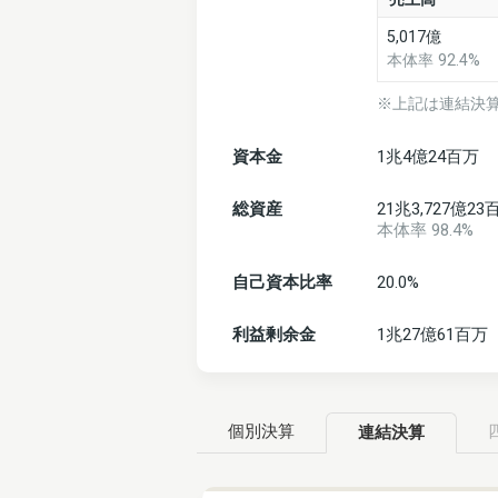
5,017億
本体率 92.4%
※上記は連結決
資本金
1兆4億24百万
総資産
21兆3,727億23
本体率 98.4%
自己資本比率
20.0%
利益剰余金
1兆27億61百万
個別決算
連結決算