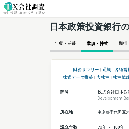
日本政策投資銀行
年収・報酬
願掛け
業績・株式
財務サマリー
|
通期
|
各経営
株式データ推移
|
大株主
|
株主構
商号
株式会社日本政
Development
所在地
東京都千代田区大
設立年数
70年 ～ 100年