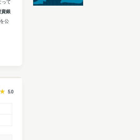
なって
投資銀
を公
5.0