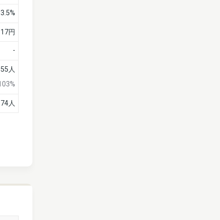
3.5%
817円
-
955人
103%
174人