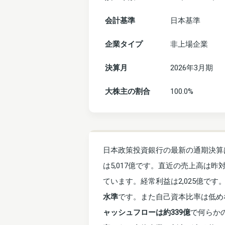
会計基準
日本基準
企業タイプ
非上場企業
決算月
2026年3月期
大株主の割合
100.0%
日本政策投資銀行の最新の通期決算は
は5,017億です。直近の売上高は昨
ています。経常利益は2,025億です
水準
です。また自己資本比率は低めな
ャッシュフローは約339億
で何らか