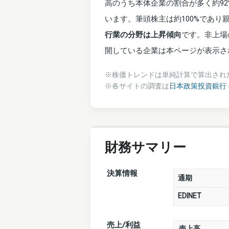
高のうち本体企業の割合が多く約92
います。筆頭株主は約100%であ
行業の分野は上昇傾向
です。非上場
開している企業は本ページが表示さ
※株価トレンドは単純計算で算出され
※各サイトの調査は
日本政策投資銀行
財務サマリー
決算情報
通期
EDINET
売上/利益
売上高