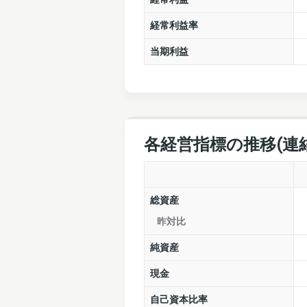
経常利益率
当期利益
各経営指標の推移(連
総資産
昨対比
純資産
現金
自己資本比率