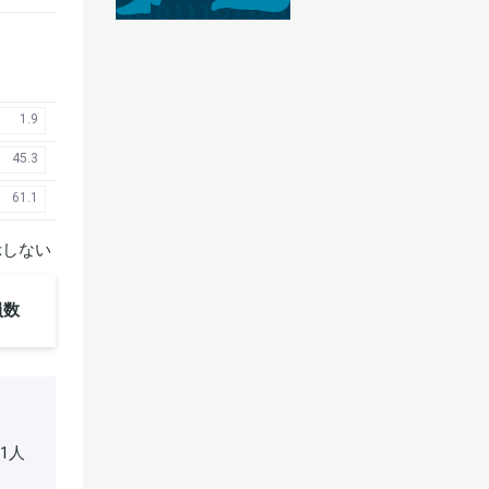
1.9
45.3
61.1
示しない
員数
01人