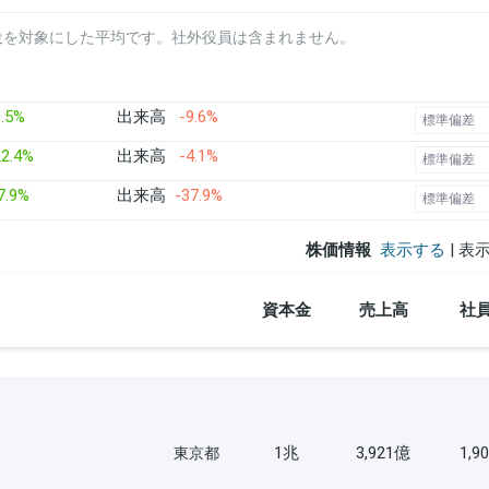
役を対象にした平均です。社外役員は含まれません。
.5%
出来高
-9.6%
標準偏差
2.4%
出来高
-4.1%
標準偏差
7.9%
出来高
-37.9%
標準偏差
株価情報
表示する
| 表
資本金
売上高
社
1兆
3,921億
1,9
東京都