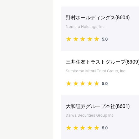
野村ホールディングス(
8604
)
Nomura Holdings, Inc.
5.0
三井住友トラストグループ(
8309
Sumitomo Mitsui Trust Group, Inc.
5.0
大和証券グループ本社(
8601
)
Daiwa Securities Group Inc.
5.0