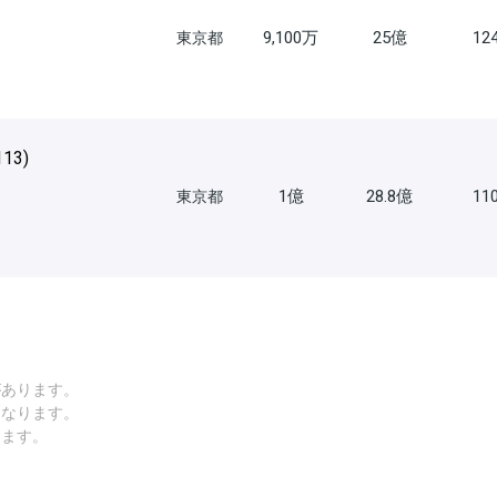
9,100万
25億
12
東京都
113
)
1億
28.8億
11
東京都
があります。
になります。
します。