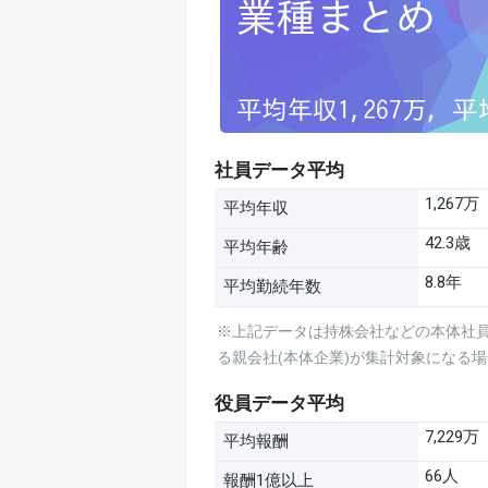
社員データ平均
1,267万
平均年収
42.3歳
平均年齢
8.8年
平均勤続年数
※上記データは持株会社などの本体社員
る親会社(本体企業)が集計対象になる
役員データ平均
7,229万
平均報酬
66人
報酬1億以上