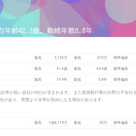
最高
2,135万
最低
673万
標準偏差
最高
51.6歳
最低
34.0歳
標準偏差
最高
19.9年
最低
0.8年
標準偏差
比率が低い会社(10社)が含まれます。 また投資銀行業の分野の子会社
場合があり、実態より水準が高めになる場合があります。
最高
1億8,718万
最低
92万
標準偏差
6