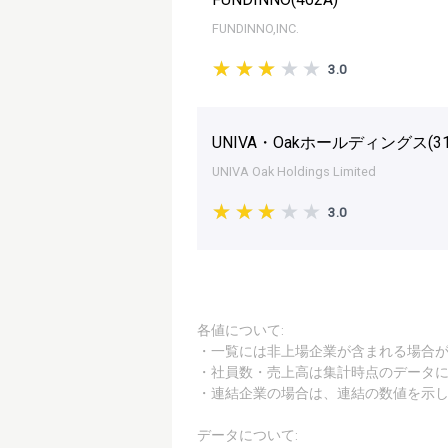
FUNDINNO,INC.
3.0
UNIVA・Oakホールディングス(
3
UNIVA Oak Holdings Limited
3.0
各値について:
・一覧には非上場企業が含まれる場合
・社員数・売上高は集計時点のデータ
・連結企業の場合は、連結の数値を示
データについて: