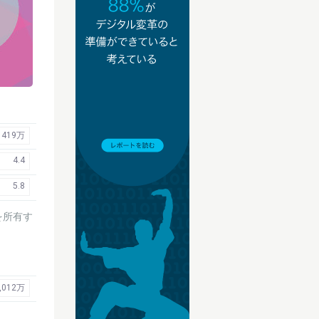
419万
4.4
5.8
を所有す
,012万