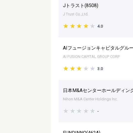
Jトラスト(
8508
)
J Trust Co.,Ltd.
4.0
AIフュージョンキャピタルグルー
AI FUSION CAPITAL GROUP CORP.
3.0
日本M&Aセンターホールディング
Nihon M&A Center Holdings Inc.
-
FUNDINNO(
462A
)