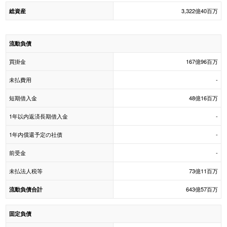
3,322億40百万
総資産
流動負債
買掛金
167億96百万
未払費用
-
短期借入金
48億16百万
1年以内返済長期借入金
-
1年内償還予定の社債
-
前受金
-
未払法人税等
73億11百万
643億57百万
流動負債合計
固定負債