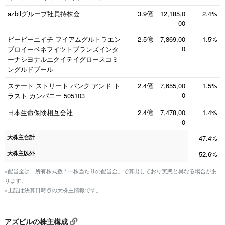
azbilグループ社員持株会
3.9億
12,185,0
2.4%
00
ビービーエイチ フイアムグルトラエン
2.5億
7,869,00
1.5%
0
プロイーベネフイツトプランズインタ
ーナシヨナルエクイテイグロースコミ
ングルドプール
ステート ストリート バンク アンド ト
2.4億
7,655,00
1.5%
0
ラスト カンパニー 505103
日本生命保険相互会社
2.4億
7,478,00
1.4%
0
大株主合計
47.4%
大株主以外
52.6%
※配当金は「所有株式数 * 一株当たりの配当金」で算出しており実態と異なる場合があ
ります。
※上記は決算日時点の大株主情報です。
アズビルの株主構成