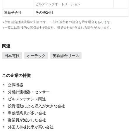
ビルディングオートメーション
連結子会社
その他24社
※所有割合は議決権の割合です。一部で被所有の割合を示す場合もあります。
※一覧には間接的な関係会社(孫会社、祖父会社)が含まれる場合があります。
関連
日本電技
オーテック
芙蓉総合リース
この企業の特徴
空調機器
分析計測機器・センサー
ビルメンテナンス関連
投資活動による収入が大きな会社
単独従業員が多い会社
従業員が減少した会社
外国人持株比率が高い会社