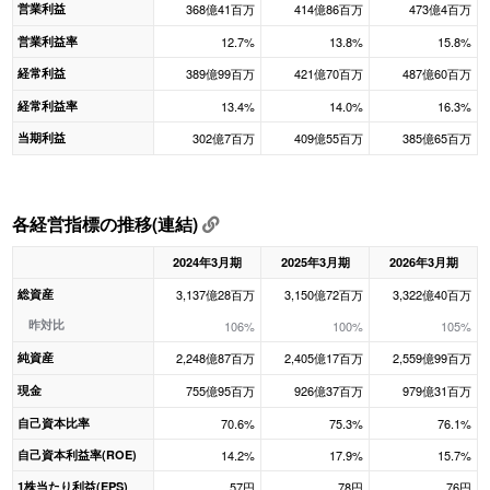
営業利益
368億41百万
414億86百万
473億4百万
営業利益率
12.7%
13.8%
15.8%
経常利益
389億99百万
421億70百万
487億60百万
経常利益率
13.4%
14.0%
16.3%
当期利益
302億7百万
409億55百万
385億65百万
各経営指標の推移(連結)
2024年3月期
2025年3月期
2026年3月期
総資産
3,137億28百万
3,150億72百万
3,322億40百万
昨対比
106%
100%
105%
純資産
2,248億87百万
2,405億17百万
2,559億99百万
現金
755億95百万
926億37百万
979億31百万
自己資本比率
70.6%
75.3%
76.1%
自己資本利益率(ROE)
14.2%
17.9%
15.7%
1株当たり利益(EPS)
57円
78円
76円