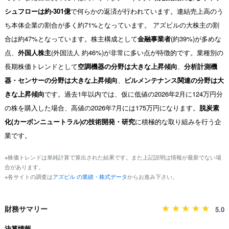
シュフローは約-301億
で何らかの返済が行われています。連結売上高のう
ち本体企業の割合が多く約71%となっています。 アズビルの大株主の割
合は約47%となっています。株主構成として
金融事業者
(約39%)が多めな
点、
外国人株主
(外国法人 約46%)が非常に多い点が特徴的です。業種別の
長期株価トレンドとして
空調機器の分野は大きな上昇傾向
、
分析計測機
器・センサーの分野は大きな上昇傾向
、
ビルメンテナンス関連の分野は大
きな上昇傾向
です。過去1年以内では、仮に低値の2026年2月に124万円分
の株を購入した場合、高値の2026年7月には175万円になります。
脱炭素
化(カーボンニュートラル)の技術開発・研究
に積極的な取り組みを行う企
業です。
※株価トレンドは単純計算で算出された結果です。また上記説明は情報が最新でない場
合があります。
※各サイトの調査は
アズビル の業績・株式データ
からお進み下さい。
財務サマリー
5.0
決算情報