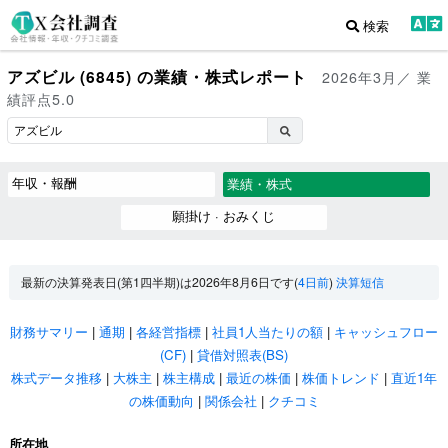
検索
アズビル (6845) の業績・株式レポート
2026年3月／ 業
績評点5.0
年収・報酬
業績・株式
願掛け · おみくじ
最新の決算発表日(第1四半期)は2026年8月6日です(
4日前
)
決算短信
財務サマリー
|
通期
|
各経営指標
|
社員1人当たりの額
|
キャッシュフロー
(CF)
|
貸借対照表(BS)
株式データ推移
|
大株主
|
株主構成
|
最近の株価
|
株価トレンド
|
直近1年
の株価動向
|
関係会社
|
クチコミ
所在地