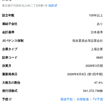
東京都千代田区丸の内二丁目6番1号
地図
設立年数
100年以上
連結子会社
あり
会計基準
日本基準
ガバナンス体制
指名委員会等設置会社
企業タイプ
上場企業
証券コード
6845
決算月
2026年3月期
最新発表日
2026年8月6日 (第1四半期)
大株主の割合
47.4%
発行済株式
541,372,736株
予想
業績予想
目標株価
TV予測
/
/