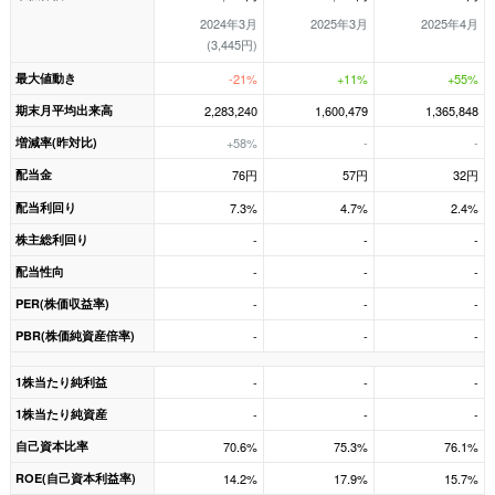
2024年3月
2025年3月
2025年4月
(3,445円)
最大値動き
-21%
+11%
+55%
期末月平均出来高
2,283,240
1,600,479
1,365,848
増減率(昨対比)
+58%
-
-
配当金
76円
57円
32円
配当利回り
7.3%
4.7%
2.4%
株主総利回り
-
-
-
配当性向
-
-
-
PER(株価収益率)
-
-
-
PBR(株価純資産倍率)
-
-
-
1株当たり純利益
-
-
-
1株当たり純資産
-
-
-
自己資本比率
70.6%
75.3%
76.1%
ROE(自己資本利益率)
14.2%
17.9%
15.7%