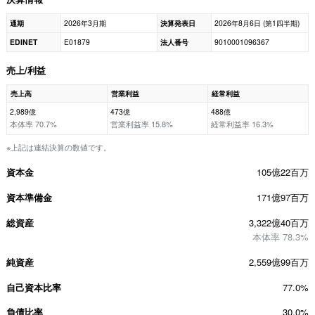
通期
2026年3月期
決算発表日
2026年8月6日 (第1四半期)
EDINET
E01879
法人番号
9010001096367
売上/利益
売上高
営業利益
経常利益
2,989億
473億
488億
本体率 70.7%
営業利益率 15.8%
経常利益率 16.3%
※上記は連結決算の数値です。
資本金
105億22百万
資本準備金
171億97百万
総資産
3,322億40百万
本体率 78.3%
純資産
2,559億99百万
自己資本比率
77.0%
負債比率
30.0%