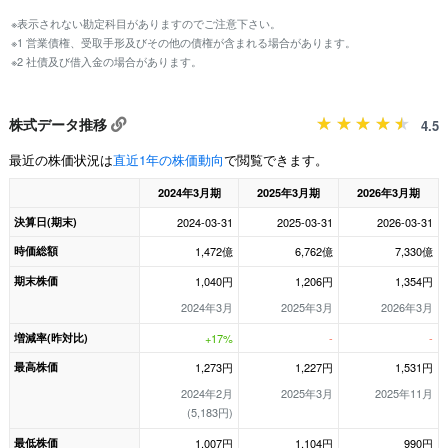
※表示されない勘定科目がありますのでご注意下さい。
※1 営業債権、受取手形及びその他の債権が含まれる場合があります。
※2 社債及び借入金の場合があります。
株式データ推移
4.5
最近の株価状況は
直近1年の株価動向
で閲覧できます。
2024年3月期
2025年3月期
2026年3月期
決算日(期末)
2024-03-31
2025-03-31
2026-03-31
時価総額
1,472億
6,762億
7,330億
期末株価
1,040円
1,206円
1,354円
2024年3月
2025年3月
2026年3月
増減率(昨対比)
+17%
-
-
最高株価
1,273円
1,227円
1,531円
2024年2月
2025年3月
2025年11月
(5,183円)
最低株価
1,007円
1,104円
990円