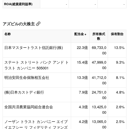
ROA(総資産利益率)
-
-
-
アズビルの大株主
名称
配当金
所有株式
保有割合
※
数
日本マスタートラスト信託銀行(株)
22.3億
69,733,0
13.5%
00
ステート ストリート バンク アンド ト
15.4億
47,999,0
9.3%
00
ラスト カンパニー 505001
明治安田生命保険相互会社
13.3億
41,712,0
8.1%
00
(株)日本カストディ銀行
7.9億
24,751,0
4.8%
00
全国共済農業協同組合連合会
4.3億
13,425,0
2.6%
00
ノーザン トラスト カンパニー エイブ
4.2億
13,065,0
2.5%
00
イエフシー リ フィデリティ ファンズ