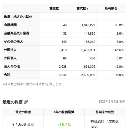
株主数
株式数
所有割合
※
政府・地方公共団体
-
-
-
金融機関
49
1,945,279
36.0%
金融商品取引業者
32
141,825
2.6%
その他の法人
145
163,212
3.0%
外国法人
410
2,467,901
45.6%
外国個人
68
468
0.0%
個人その他
12,538
691,305
12.8%
合計
13,242
5,409,990
100%
※株式数は通常"1単元の株式数"を示します。
最近の株価
2026年8月4日 更新
最近の株価
1年の株価増減
前期末の状況
時価総額
7,330億
¥ 1,666
+18.7%
最新
PER
-