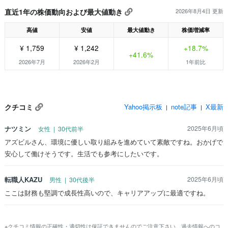
直近1年の株価動向および最大値動き
2026年8月4日 更新
高値
安値
最大値動き
株価増減率
¥ 1,759
¥ 1,242
+18.7%
+41.6%
2026年7月
2026年2月
1年前比
クチコミ
Yahoo掲示板
note記事
X最新
|
|
ナツミン
2025年6月頃
女性 | 30代前半
アズビルさん、環境に優しい取り組みを進めていて素敵ですね。おかげで
安心して働けそうです。生活でも参考にしたいです。
転職人KAZU
2025年6月頃
男性 | 30代後半
ここは財務も堅調で成長性高いので、キャリアアップに最適ですね。
※クチコミ情報の正確性・適切性は保証できませんのでご注意下さい。過去情報へのコ