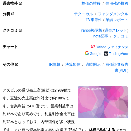
過去推移
株価の推移
信用残の推移
/
分析
テクニカル
ファンダメンタル
/
TV季節性
/
業績レポート
クチコミ
Yahoo掲示板
(
過去スレッド
)
note記事
クチコミ
/
チャート
Yahoo!ファイナンス
Google
TradingView
その他
IR情報
決算短信
適時開示
有価証券報告
/
/
/
書(PDF)
アズビルの通期売上高(連結)は2,989億で
す。直近の売上高は昨対比で約100%で
す。営業利益は473億です。営業利益率は
約16%であり高めです。利益剰余金比率は
約73%となっており、内部留保が多い状況
です。また自己資本比率は高い水準(約76%)です。
財務活動によるキャッ