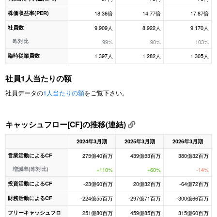
株価収益率(PER)
18.36倍
14.77倍
17.87倍
社員数
9,909人
8,922人
9,170人
昨対比
99%
90%
103%
臨時従業員数
1,397人
1,282人
1,305人
社員1人当たりの額
社員データの
1人当たりの額
をご覧下さい。
キャッシュフロー[CF]の推移(連結)
2024年3月期
2025年3月期
2026年3月期
営業活動によるCF
275億40百万
439億53百万
380億32百万
増減率(昨対比)
+110%
+60%
-14%
投資活動によるCF
-23億60百万
20億32百万
-64億72百万
財務活動によるCF
-224億55百万
-297億71百万
-300億66百万
フリーキャッシュフロ
251億80百万
459億85百万
315億60百万