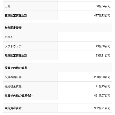
土地
66億84百万
427億92百万
有形固定資産合計
無形固定資産
のれん
-
ソフトウェア
49億50百万
83億21百万
無形固定資産合計
投資その他の資産
投資有価証券
290億93百万
繰延税金資産
41億45百万
421億57百万
投資その他の資産合計
932億71百万
固定資産合計