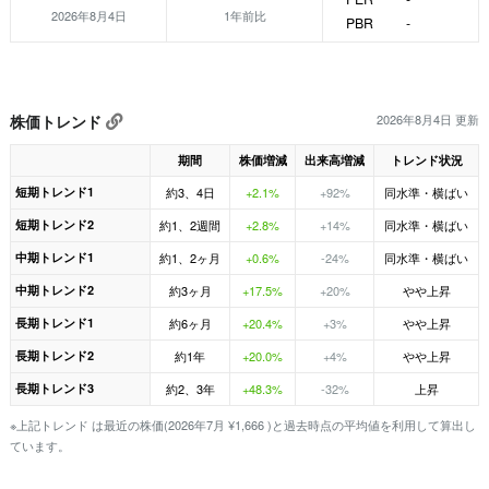
2026年8月4日
1年前比
PBR
-
株価トレンド
2026年8月4日 更新
期間
株価増減
出来高増減
トレンド状況
短期トレンド1
約3、4日
+2.1%
+92%
同水準・横ばい
短期トレンド2
約1、2週間
+2.8%
+14%
同水準・横ばい
中期トレンド1
約1、2ヶ月
+0.6%
-24%
同水準・横ばい
中期トレンド2
約3ヶ月
+17.5%
+20%
やや上昇
長期トレンド1
約6ヶ月
+20.4%
+3%
やや上昇
長期トレンド2
約1年
+20.0%
+4%
やや上昇
長期トレンド3
約2、3年
+48.3%
-32%
上昇
※上記トレンド は最近の株価(2026年7月 ¥1,666 )と過去時点の平均値を利用して算出し
ています。