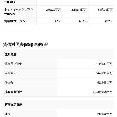
ー(FCF)
ネットキャッシュフロ
27億25百万
162億14百万
14億94百万
ー(NCF)
営業CFマージン
9.5%
14.6%
12.7%
貸借対照表[BS](連結)
流動資産
現金及び預金
979億31百万
売掛金
644億91百万
※1
仕掛金
62億68百万
2,389億68百万
流動資産合計
有形固定資産
建物
228億50百万