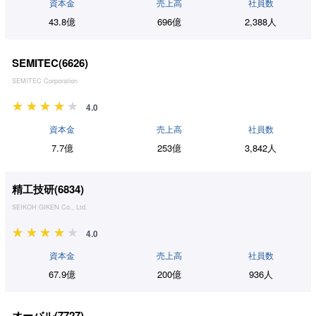
資本金
売上高
社員数
43.8億
696億
2,388人
SEMITEC(
6626
)
SEMITEC Corporation
4.0
資本金
売上高
社員数
7.7億
253億
3,842人
精工技研(
6834
)
SEIKOH GIKEN Co., Ltd.
4.0
資本金
売上高
社員数
67.9億
200億
936人
オーバル(
7727
)