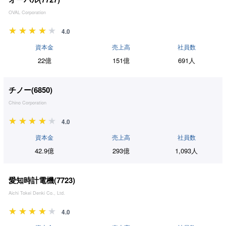
OVAL Corporation
4.0
資本金
売上高
社員数
22億
151億
691人
チノー(
6850
)
Chino Corporation
4.0
資本金
売上高
社員数
42.9億
293億
1,093人
愛知時計電機(
7723
)
Aichi Tokei Denki Co., Ltd.
4.0