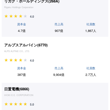
リガク・ホールディングス(
268A
)
Rigaku Holdings Corporation
4.0
資本金
売上高
社員数
4.7億
907億
1,867人
アルプスアルパイン(
6770
)
ALPS ALPINE CO., LTD.
4.0
資本金
売上高
社員数
387億
9,904億
2.7万人
日置電機(
6866
)
HIOKI E.E. CORPORATION
5.0