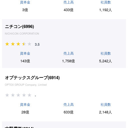
資本金
売上高
社員数
3億
433億
1,192人
ニチコン(
6996
)
NICHICON CORPORATION
3.5
資本金
売上高
社員数
143億
1,758億
5,242人
オプテックスグループ(
6914
)
OPTEX GROUP Company, Limited
-
資本金
売上高
社員数
28億
633億
2,148人