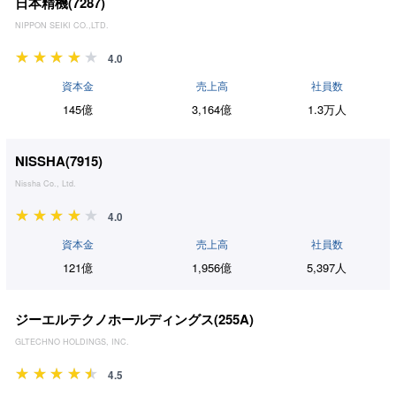
日本精機(
7287
)
NIPPON SEIKI CO.,LTD.
4.0
資本金
売上高
社員数
145億
3,164億
1.3万人
NISSHA(
7915
)
Nissha Co., Ltd.
4.0
資本金
売上高
社員数
121億
1,956億
5,397人
ジーエルテクノホールディングス(
255A
)
GLTECHNO HOLDINGS, INC.
4.5