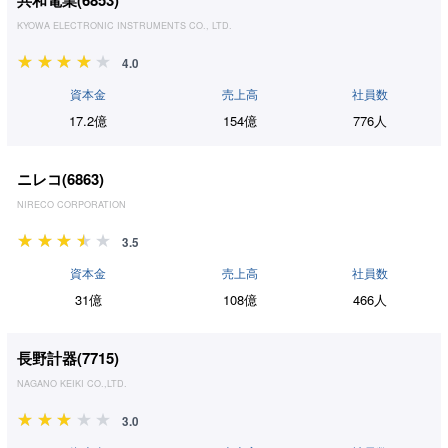
共和電業(
6853
)
KYOWA ELECTRONIC INSTRUMENTS CO., LTD.
4.0
資本金
売上高
社員数
17.2億
154億
776人
ニレコ(
6863
)
NIRECO CORPORATION
3.5
資本金
売上高
社員数
31億
108億
466人
長野計器(
7715
)
NAGANO KEIKI CO.,LTD.
3.0