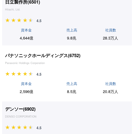
日立製作所(
6501
)
Hitachi, Ltd.
4.5
資本金
売上高
社員数
4,644億
9.8兆
28.3万人
パナソニックホールディングス(
6752
)
Panasonic Holdings Corporation
4.5
資本金
売上高
社員数
2,596億
8.5兆
20.8万人
デンソー(
6902
)
DENSO CORPORATION
4.5