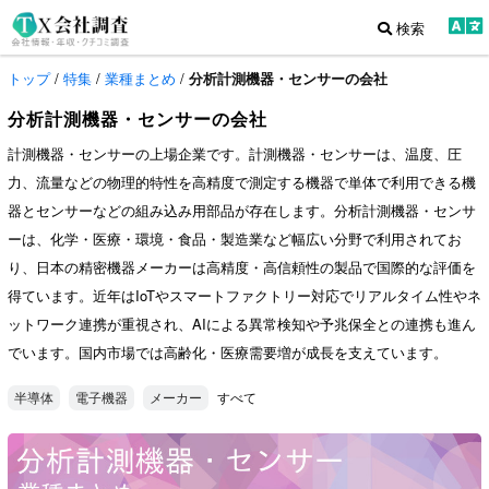
検索
トップ
/
特集
/
業種まとめ
/
分析計測機器・センサーの会社
分析計測機器・センサーの会社
計測機器・センサーの上場企業です。計測機器・センサーは、温度、圧
力、流量などの物理的特性を高精度で測定する機器で単体で利用できる機
器とセンサーなどの組み込み用部品が存在します。分析計測機器・センサ
ーは、化学・医療・環境・食品・製造業など幅広い分野で利用されてお
り、日本の精密機器メーカーは高精度・高信頼性の製品で国際的な評価を
得ています。近年はIoTやスマートファクトリー対応でリアルタイム性やネ
ットワーク連携が重視され、AIによる異常検知や予兆保全との連携も進ん
でいます。国内市場では高齢化・医療需要増が成長を支えています。
すべて
半導体
電子機器
メーカー