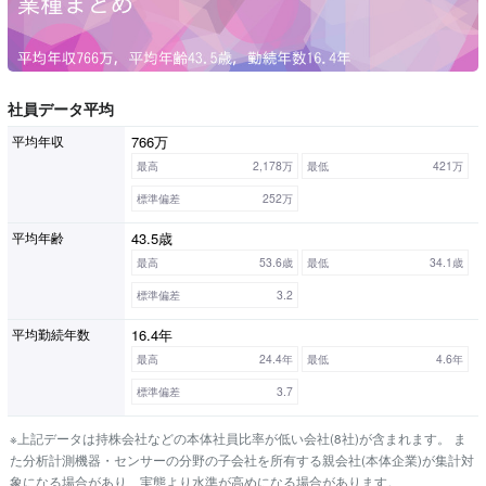
社員データ平均
766万
平均年収
最高
2,178万
最低
421万
標準偏差
252万
43.5歳
平均年齢
最高
53.6歳
最低
34.1歳
標準偏差
3.2
16.4年
平均勤続年数
最高
24.4年
最低
4.6年
標準偏差
3.7
※上記データは持株会社などの本体社員比率が低い会社(8社)が含まれます。 ま
た分析計測機器・センサーの分野の子会社を所有する親会社(本体企業)が集計対
象になる場合があり、実態より水準が高めになる場合があります。