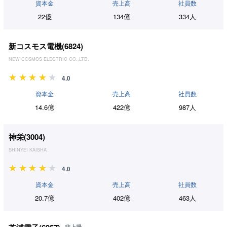
資本金
売上高
社員数
22億
134億
334人
新コスモス電機(
6824
)
NEW COSMOS ELECTRIC CO.,LTD.
4.0
資本金
売上高
社員数
14.6億
422億
987人
神栄(
3004
)
SHINYEI KAISHA
4.0
資本金
売上高
社員数
20.7億
402億
463人
非上場