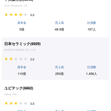
Chuo Seisakusho, Ltd.
4.0
資本金
売上高
社員数
5億
48.9億
197人
日本セラミック(
6929
)
NIPPON CERAMIC CO., LTD.
2.0
資本金
売上高
社員数
110億
250億
1,456人
ユビテック(
6662
)
Ubiteq, INC.
3.0