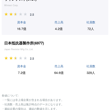
Wintest Corp.
2.5
資本金
売上高
社員数
16.7億
4.2億
72人
日本抵抗器製作所(
6977
)
Japan Resistor Mfg.Co.,Ltd.
2.5
資本金
売上高
社員数
7.2億
64.6億
329人
各値について:
・一覧には非上場企業が含まれる場合があります。
・社員数・売上高は集計時点のデータになります。
・連結企業の場合は、連結の数値を示します。