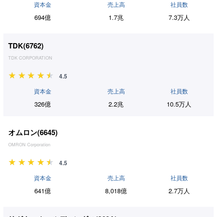
資本金
売上高
社員数
694億
1.7兆
7.3万人
TDK(
6762
)
TDK CORPORATION
4.5
資本金
売上高
社員数
326億
2.2兆
10.5万人
オムロン(
6645
)
OMRON Corporation
4.5
資本金
売上高
社員数
641億
8,018億
2.7万人