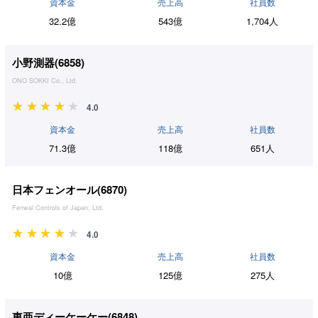
資本金
売上高
社員数
32.2億
543億
1,704人
小野測器(
6858
)
ONO SOKKI Co., Ltd.
4.0
資本金
売上高
社員数
71.3億
118億
651人
日本フェンオール(
6870
)
Fenwal Controls of Japan, Ltd.
4.0
資本金
売上高
社員数
10億
125億
275人
東亜ディーケーケー(
6848
)