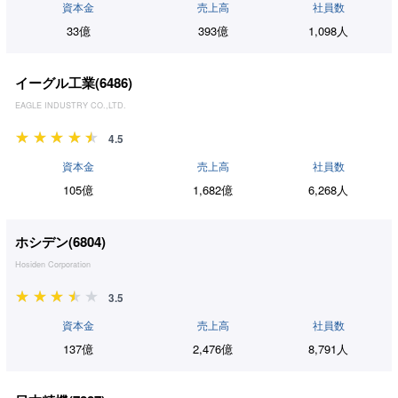
資本金
売上高
社員数
33億
393億
1,098人
イーグル工業(
6486
)
EAGLE INDUSTRY CO.,LTD.
4.5
資本金
売上高
社員数
105億
1,682億
6,268人
ホシデン(
6804
)
Hosiden Corporation
3.5
資本金
売上高
社員数
137億
2,476億
8,791人