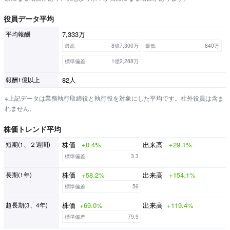
役員データ平均
7,333万
平均報酬
最高
8億7,300万
最低
840万
標準偏差
1億2,288万
82人
報酬1億以上
※上記データは業務執行取締役と執行役を対象にした平均です。社外役員は含ま
れません。
株価トレンド平均
株価
+0.4%
出来高
+29.1%
短期(1、２週間)
標準偏差
3.3
株価
+58.2%
出来高
+154.1%
長期(1年)
標準偏差
56
株価
+69.0%
出来高
+119.4%
超長期(3、4年)
標準偏差
79.9