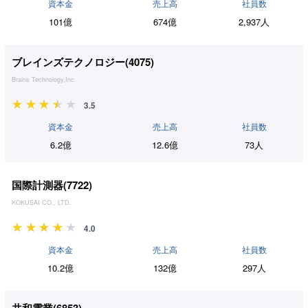
資本金
売上高
社員数
101億
674億
2,937人
ブレインズテクノロジー(
4075
)
Brains Technology,Inc.
3.5
資本金
売上高
社員数
6.2億
12.6億
73人
国際計測器(
7722
)
KOKUSAI CO., LTD.
4.0
資本金
売上高
社員数
10.2億
132億
297人