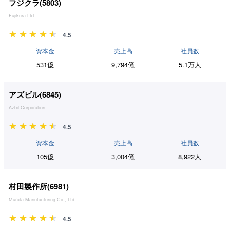
フジクラ(
5803
)
Fujikura Ltd.
4.5
資本金
売上高
社員数
531億
9,794億
5.1万人
アズビル(
6845
)
Azbil Corporation
4.5
資本金
売上高
社員数
105億
3,004億
8,922人
村田製作所(
6981
)
Murata Manufacturing Co., Ltd.
4.5