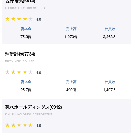
古野電気(
6814
)
FURUNO ELECTRIC CO., LTD.
4.0
資本金
売上高
社員数
75.3億
1,270億
3,368人
理研計器(
7734
)
RIKEN KEIKI CO., LTD.
4.0
資本金
売上高
社員数
25.7億
490億
1,407人
菊水ホールディングス(
6912
)
KIKUSUI HOLDINGS CORPORATION
4.5