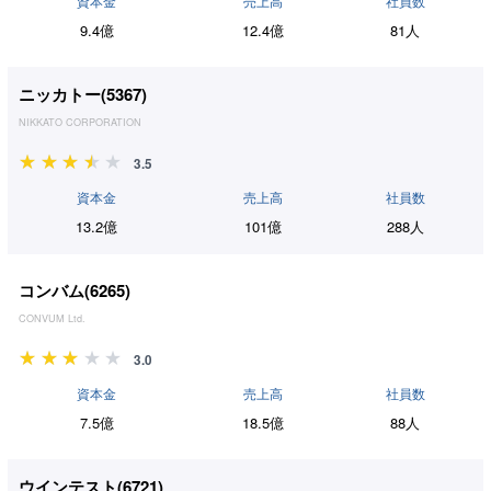
資本金
売上高
社員数
9.4億
12.4億
81人
ニッカトー(
5367
)
NIKKATO CORPORATION
3.5
資本金
売上高
社員数
13.2億
101億
288人
コンバム(
6265
)
CONVUM Ltd.
3.0
資本金
売上高
社員数
7.5億
18.5億
88人
ウインテスト(
6721
)