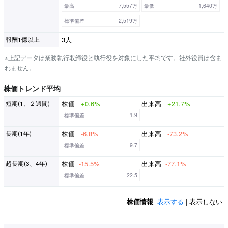
最高
7,557万
最低
1,640万
標準偏差
2,519万
3人
報酬1億以上
※上記データは業務執行取締役と執行役を対象にした平均です。社外役員は含ま
れません。
株価トレンド平均
株価
+0.6%
出来高
+21.7%
短期(1、２週間)
標準偏差
1.9
株価
-6.8%
出来高
-73.2%
長期(1年)
標準偏差
9.7
株価
-15.5%
出来高
-77.1%
超長期(3、4年)
標準偏差
22.5
株価情報
表示する
| 表示しない