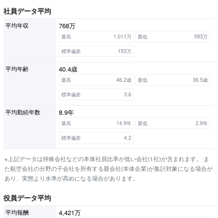
社員データ平均
768万
平均年収
最高
1,011万
最低
593万
標準偏差
153万
40.4歳
平均年齢
最高
46.2歳
最低
36.5歳
標準偏差
3.6
8.9年
平均勤続年数
最高
14.9年
最低
2.9年
標準偏差
4.2
※上記データは持株会社などの本体社員比率が低い会社(1社)が含まれます。 ま
た航空会社の分野の子会社を所有する親会社(本体企業)が集計対象になる場合が
あり、実態より水準が高めになる場合があります。
役員データ平均
4,421万
平均報酬