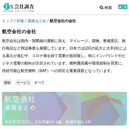
検索
トップ
/
特集
/
業種まとめ
/
航空会社の会社
航空会社の会社
航空会社は国内・国際線の運航に加え、マイレージ、貨物、整備受託、旅
行商品など周辺事業も展開しています。日本ではLCCの拡大と大手2社によ
る寡占が進む中、コロナ禍を経て需要が急回復し、特にインバウンドやビ
ジネス需要の動向が注目されています。燃料費高騰や環境規制を背景に、
持続可能な航空燃料（SAF）への対応も重要課題となっています。
すべて
運輸
サービス