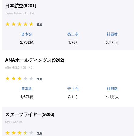
日本航空(
9201
)
Japan Airlines Co., Ltd.
5.0
資本金
売上高
社員数
2,732億
1.7兆
3.7万人
ANAホールディングス(
9202
)
ANA HOLDINGS INC.
3.0
資本金
売上高
社員数
4,676億
2.1兆
4.1万人
スターフライヤー(
9206
)
Star Flyer Inc.
3.5