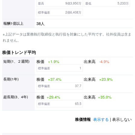
最高
9億3,950万
最低
5,233万
標準偏差
2億6,408万
38人
報酬1億以上
※上記データは業務執行取締役と執行役を対象にした平均です。社外役員は含ま
れません。
株価トレンド平均
株価
+1.9%
出来高
-4.9%
短期(1、２週間)
標準偏差
1
株価
+37.4%
出来高
+23.9%
長期(1年)
標準偏差
37.7
株価
+29.4%
出来高
+35.0%
超長期(3、4年)
標準偏差
65.5
株価情報
表示する
| 表示しない