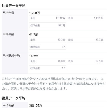
社員データ平均
1,708万
平均年収
最高
2,112万
最低
1,201万
標準偏差
341万
41.7歳
平均年齢
最高
43.3歳
最低
37.7歳
標準偏差
1.7
16.6年
平均勤続年数
最高
18.3年
最低
12.1年
標準偏差
2.0
※上記データは持株会社などの本体社員比率が低い会社(1社)が含まれます。 ま
た総合商社の分野の子会社を所有する親会社(本体企業)が集計対象になる場合が
あり、実態より水準が高めになる場合があります。
役員データ平均
3億105万
平均報酬