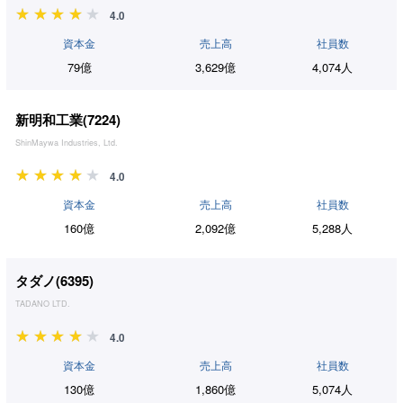
4.0
資本金
売上高
社員数
79億
3,629億
4,074人
新明和工業(
7224
)
ShinMaywa Industries, Ltd.
4.0
資本金
売上高
社員数
160億
2,092億
5,288人
タダノ(
6395
)
TADANO LTD.
4.0
資本金
売上高
社員数
130億
1,860億
5,074人