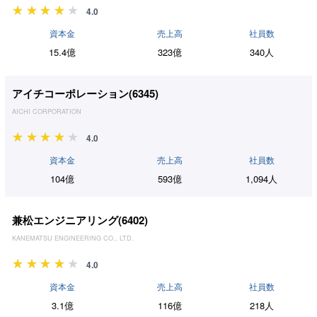
4.0
資本金
売上高
社員数
15.4億
323億
340人
アイチコーポレーション(
6345
)
AICHI CORPORATION
4.0
資本金
売上高
社員数
104億
593億
1,094人
兼松エンジニアリング(
6402
)
KANEMATSU ENGINEERING CO., LTD.
4.0
資本金
売上高
社員数
3.1億
116億
218人