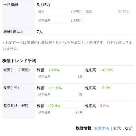
5,115万
平均報酬
最高
9,800万
最低
2,100万
標準偏差
2,193万
7人
報酬1億以上
※上記データは業務執行取締役と執行役を対象にした平均です。社外役員は含ま
れません。
株価トレンド平均
株価
+0.3%
出来高
+10.5%
短期(1、２週間)
標準偏差
1.5
株価
+11.9%
出来高
+7.0%
長期(1年)
標準偏差
15
株価
+22.3%
出来高
-3.0%
超長期(3、4年)
標準偏差
27.8
株価情報
表示する
| 表示しない