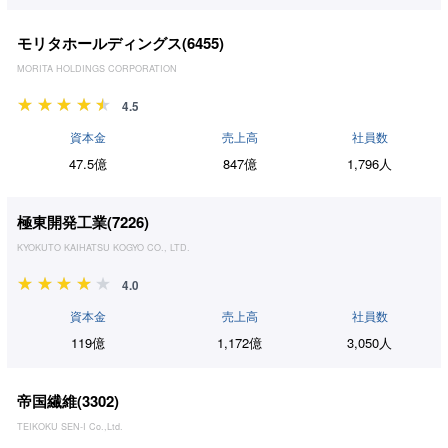
モリタホールディングス(
6455
)
MORITA HOLDINGS CORPORATION
4.5
資本金
売上高
社員数
47.5億
847億
1,796人
極東開発工業(
7226
)
KYOKUTO KAIHATSU KOGYO CO., LTD.
4.0
資本金
売上高
社員数
119億
1,172億
3,050人
帝国繊維(
3302
)
TEIKOKU SEN-I Co.,Ltd.