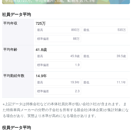
社員データ平均
725万
平均年収
最高
893万
最低
535万
標準偏差
88万
41.8歳
平均年齢
最高
45.9歳
最低
39.5歳
標準偏差
1.9
14.9年
平均勤続年数
最高
19.9年
最低
11.1年
標準偏差
2.3
※上記データは持株会社などの本体社員比率が低い会社(1社)が含まれます。 ま
た特殊車両メーカーの分野の子会社を所有する親会社(本体企業)が集計対象にな
る場合があり、実態より水準が高めになる場合があります。
役員データ平均