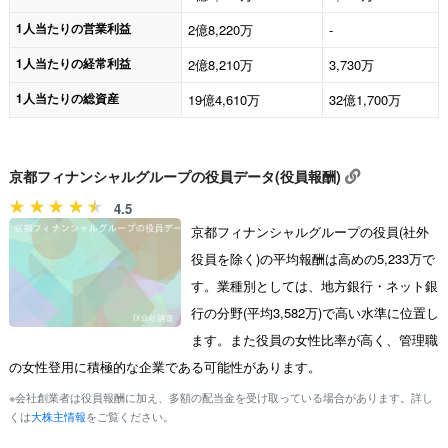
1人当たりの営業利益
2億8,220万
-
1人当たりの経常利益
2億8,210万
3,730万
1人当たりの総資産
19億4,610万
32億1,700万
京都フィナンシャルグループの役員データ(役員報酬)
4.5
京都フィナンシャルグループの役員(社外
役員を除く)の平均報酬は高めの5,233万で
す。業種別としては、地方銀行・ネット銀
行の分野(平均3,582万)で高い水準に位置し
ます。また役員の女性比率が高く、管理職
の女性登用に積極的な企業である可能性があります。
※会社創業者は役員報酬に加え、多額の配当金を受け取っている場合があります。詳し
くは
大株主情報
をご覧ください。