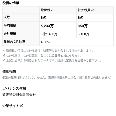
役員の情報
取締役
社外役員
※1
※2
人数
6名
6名
平均報酬
5,233万
850万
合計報酬
3億1,400万
5,100万
役員の女性比率
45.0%
※1 取締役の項目に社外取締役、監査等委員が含まれる場合があります。
※2 社外取締役・社外監査役、もしくは監査等委員になります。
※3 上記は企業から報告されたデータです。詳細な定義は報告書をご覧下さい。
個別報酬
個別の報酬は開示されていません。(報酬が1億未満の場合、開示義務は発生しません)
ガバナンス体制
監査等委員会設置会社
企業サイト