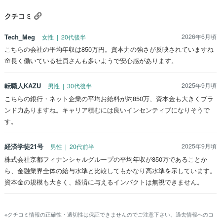
クチコミ
Tech_Meg
2026年6月頃
女性 | 20代後半
こちらの会社の平均年収は850万円。資本力の強さが反映されていますね
🌸長く働いている社員さんも多いようで安心感があります。
転職人KAZU
2025年9月頃
男性 | 30代後半
こちらの銀行・ネット企業の平均お給料が約850万、資本金も大きくブラ
ンド力ありますね。キャリア積むには良いインセンティブになりそうで
す。
経済学徒21号
2025年9月頃
男性 | 20代前半
株式会社京都フィナンシャルグループの平均年収が850万であることか
ら、金融業界全体の給与水準と比較してもかなり高水準を示しています。
資本金の規模も大きく、経済に与えるインパクトは無視できません。
※クチコミ情報の正確性・適切性は保証できませんのでご注意下さい。過去情報へのコ