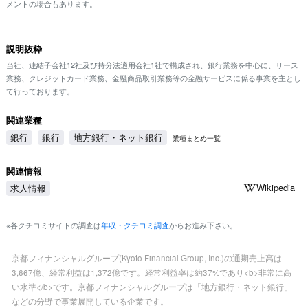
メントの場合もあります。
説明抜粋
当社、連結子会社12社及び持分法適用会社1社で構成され、銀行業務を中心に、リース
業務、クレジットカード業務、金融商品取引業務等の金融サービスに係る事業を主とし
て行っております。
関連業種
銀行
銀行
地方銀行・ネット銀行
業種まとめ一覧
関連情報
Wikipedia
求人情報
※各クチコミサイトの調査は
年収・クチコミ調査
からお進み下さい。
京都フィナンシャルグループ(Kyoto Financial Group, Inc.)の通期売上高は
3,667億、経常利益は1,372億です。経常利益率は約37%であり<b>非常に高
い水準</b>です。京都フィナンシャルグループは「地方銀行・ネット銀行」
などの分野で事業展開している企業です。