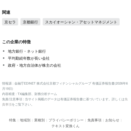
関連
京セラ
京都銀行
スカイオーシャン・アセットマネジメント
この企業の特徴
地方銀行・ネット銀行
平均勤続年数が長い会社
政府・地方自治体が株主の会社
情報源 : 金融庁EDINET 株式会社京都フィナンシャルグループ 有価証券報告書(2026年6
月19日)
内容精査 : TX編集部、財務分析チーム
免責/注意事項 : 当サイト掲載のデータは有価証券報告書に基づいています。詳しくは
免
責事項
をご覧下さい。
特集
地域別
業種別
プライバシーポリシー
免責事項
お知らせ
|
|
|
|
|
|
テキスト変換くん