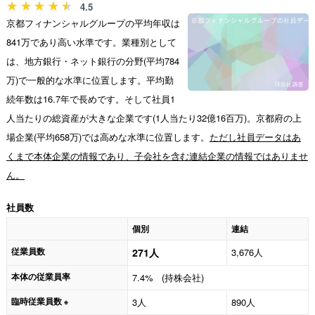
4.5
京都フィナンシャルグループの平均年収は
841万であり高い水準です。業種別として
は、地方銀行・ネット銀行の分野(平均784
万)で一般的な水準に位置します。平均勤
続年数は16.7年で長めです。そして社員1
人当たりの総資産が大きな企業です(1人当たり32億16百万)。京都府の上
場企業(平均658万)では高めな水準に位置します。
ただし社員データはあ
くまで本体企業の情報であり、子会社を含む連結企業の情報ではありませ
ん。
社員数
個別
連結
従業員数
271人
3,676人
本体の従業員率
7.4% (持株会社)
臨時従業員数
3人
890人
※