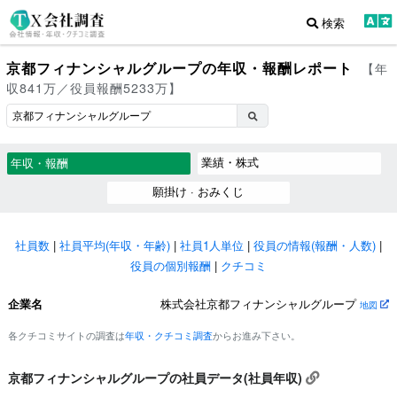
検索
京都フィナンシャルグループの年収・報酬レポート
【年
収841万／役員報酬5233万】
業績・株式
年収・報酬
願掛け · おみくじ
社員数
|
社員平均(年収・年齢)
|
社員1人単位
|
役員の情報(報酬・人数)
|
役員の個別報酬
|
クチコミ
企業名
株式会社京都フィナンシャルグループ
地図
各クチコミサイトの調査は
年収・クチコミ調査
からお進み下さい。
京都フィナンシャルグループの社員データ(社員年収)