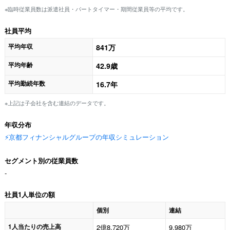
※臨時従業員数は派遣社員・パートタイマー・期間従業員等の平均です。
社員平均
平均年収
841万
平均年齢
42.9歳
平均勤続年数
16.7年
※上記は子会社を含む連結のデータです。
年収分布
⚡️京都フィナンシャルグループの年収シミュレーション
セグメント別の従業員数
-
社員1人単位の額
個別
連結
1人当たりの売上高
2億8,720万
9,980万