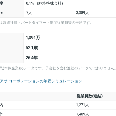
率
0.1% (純粋持株会社)
数
7人
3,389人
※
は派遣社員・パートタイマー・期間従業員等の平均です。
1,091万
52.1歳
26.4年
業(本体企業)のデータです。子会社を含む連結のデータではありません
ユアサ コーポレーションの年収シミュレーション
従業員数(連結)
内
1,271人
外
7,409人