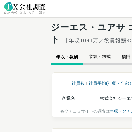
ジーエス・ユアサ
ト
【年収1091万／役員報酬3
業績・株式
願掛け
年収・報酬
社員数
|
社員平均(年収・年齢)
企業名
株式会社ジーエ
各クチコミサイトの調査は
年収・クチ