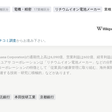
電機・精密
リチウムイオン電池メーカー
業種
業種区分
17業種区分
Wikip
チコミ調査
からお進み下さい。
sa Corporation)の通期売上高は6,090億、営業利益は602億、経常利益
・ユアサ コーポレーションは「リチウムイオン電池メーカー」などの分
コーポレーションの特徴として「従業員の健康管理に取り組む、海外展
関連する技術・研究に積極的」などがあります。
託銀行
本田技研工業
京都銀行