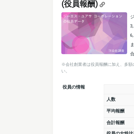
(役員報酬)
6
※会社創業者は役員報酬に加え、多額
い。
役員の情報
人数
平均報酬
合計報酬
役員の女性比