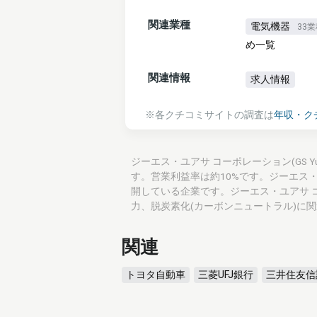
関連業種
電気機器
33
め一覧
関連情報
求人情報
※各クチコミサイトの調査は
年収・ク
ジーエス・ユアサ コーポレーション(GS Yua
す。営業利益率は約10%です。ジーエス
開している企業です。ジーエス・ユアサ 
力、脱炭素化(カーボンニュートラル)に
関連
トヨタ自動車
三菱UFJ銀行
三井住友信