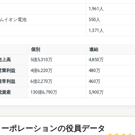
1,961人
ムイオン電池
550人
1,371人
個別
連結
売上高
5億5,310万
4,850万
営業利益
4億6,220万
480万
経常利益
6億2,270万
460万
総資産
130億6,790万
5,900万
コーポレーションの役員データ