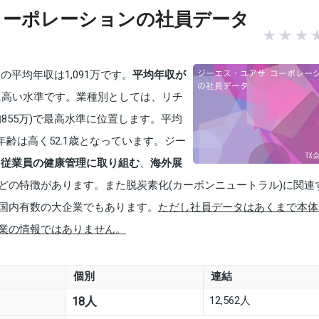
コーポレーションの社員データ
平均年収は1,091万です。
平均年収が
に高い水準です。業種別としては、リチ
855万)で最高水準に位置します。平均
年齢は高く52.1歳となっています。ジー
「
従業員の健康管理に取り組む
、
海外展
どの特徴があります。また脱炭素化(カーボンニュートラル)に関連
国内有数の大企業でもあります。
ただし社員データはあくまで本体
業の情報ではありません。
個別
連結
12,562人
18人