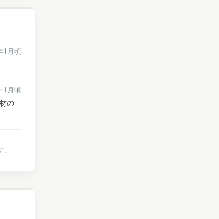
6年1月頃
6年1月頃
材の
す。