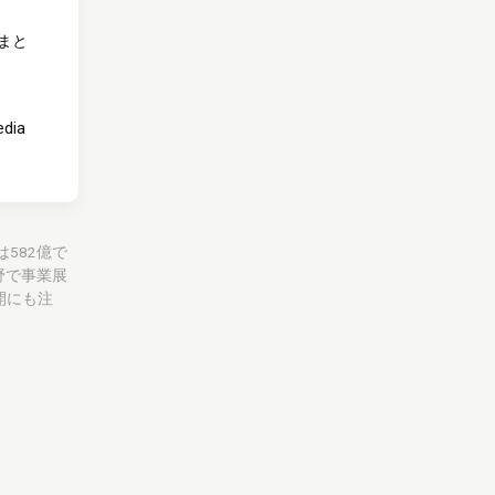
まと
edia
は582億で
野で事業展
開にも注