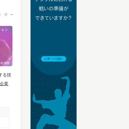
-
する技
企業