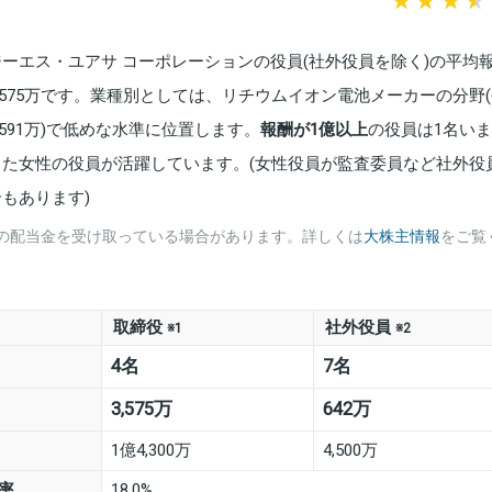
ジーエス・ユアサ コーポレーションの役員(社外役員を除く)の平均
3,575万です。業種別としては、リチウムイオン電池メーカーの分野
,591万)で低めな水準に位置します。
報酬が1億以上
の役員は1名い
また女性の役員が活躍しています。(女性役員が監査委員など社外役
合もあります)
の配当金を受け取っている場合があります。詳しくは
大株主情報
をご覧
取締役
社外役員
※1
※2
4名
7名
3,575万
642万
1億4,300万
4,500万
率
18.0%