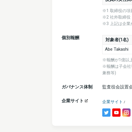
※1 取締役の
※2 社外取締
※3 上記は企
個別報酬
対象者(1名)
Abe Takashi
※報酬が1億以
※報酬は子会社
兼務等)
ガバナンス体制
監査役会設置
企業サイト
企業サイト
/