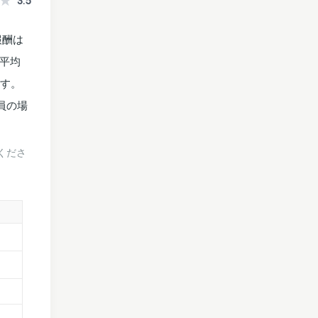
3.5
報酬は
(平均
ます。
員の場
くださ