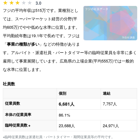
3.0
フジの平均年収は515万です。業種別とし
ては、スーパーマーケット経営の分野(平
均605万)でやや低めな水準に位置します。
平均勤続年数は19.1年で長めです。フジは
「
事業の種類が多い
」などの特徴がありま
す。アルバイト・派遣社員・パートタイマー等の臨時従業員を非常に多く
雇用して事業展開しています。広島県の上場企業(平均555万)では一般的
な水準に位置します。
社員数
個別
連結
従業員数
6,681人
7,757人
本体の従業員率
86.1%
臨時従業員数
23,688人
24,971人
※
※臨時従業員数は派遣社員・パートタイマー・期間従業員等の平均です。