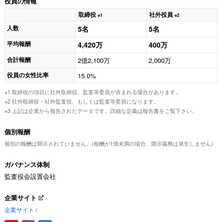
役員の情報
取締役
社外役員
※1
※2
人数
5名
5名
平均報酬
4,420万
400万
合計報酬
2億2,100万
2,000万
役員の女性比率
15.0%
※1 取締役の項目に社外取締役、監査等委員が含まれる場合があります。
※2 社外取締役・社外監査役、もしくは監査等委員になります。
※3 上記は企業から報告されたデータです。詳細な定義は報告書をご覧下さい。
個別報酬
個別の報酬は開示されていません。(報酬が1億未満の場合、開示義務は発生しません)
ガバナンス体制
監査役会設置会社
企業サイト
企業サイト
/