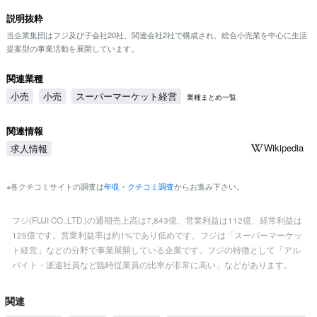
説明抜粋
当企業集団はフジ及び子会社20社、関連会社2社で構成され、総合小売業を中心に生活
提案型の事業活動を展開しています。
関連業種
小売
小売
スーパーマーケット経営
業種まとめ一覧
関連情報
Wikipedia
求人情報
※各クチコミサイトの調査は
年収・クチコミ調査
からお進み下さい。
フジ(FUJI CO.,LTD.)の通期売上高は7,843億、営業利益は112億、経常利益は
125億です。営業利益率は約1%であり低めです。フジは「スーパーマーケッ
ト経営」などの分野で事業展開している企業です。フジの特徴として「アル
バイト・派遣社員など臨時従業員の比率が非常に高い」などがあります。
関連