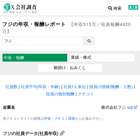
検索
フジの年収・報酬レポート
【年収515万／役員報酬4420
万】
業績・株式
年収・報酬
願掛け · おみくじ
社員数
|
社員平均(年収・年齢)
|
社員1人単位
|
役員の情報(報酬・人数)
|
役員の個別報酬
|
クチコミ
企業名
株式会社フジ
地図
各クチコミサイトの調査は
年収・クチコミ調査
からお進み下さい。
フジの社員データ(社員年収)