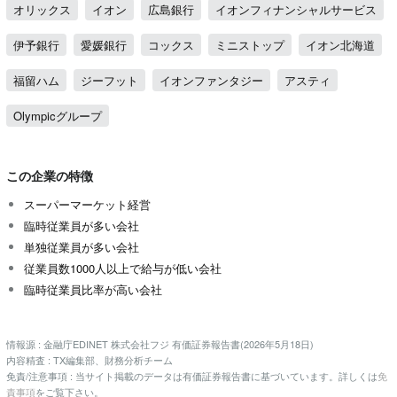
オリックス
イオン
広島銀行
イオンフィナンシャルサービス
伊予銀行
愛媛銀行
コックス
ミニストップ
イオン北海道
福留ハム
ジーフット
イオンファンタジー
アスティ
Olympicグループ
この企業の特徴
スーパーマーケット経営
臨時従業員が多い会社
単独従業員が多い会社
従業員数1000人以上で給与が低い会社
臨時従業員比率が高い会社
情報源 : 金融庁EDINET 株式会社フジ 有価証券報告書(2026年5月18日)
内容精査 : TX編集部、財務分析チーム
免責/注意事項 : 当サイト掲載のデータは有価証券報告書に基づいています。詳しくは
免
責事項
をご覧下さい。