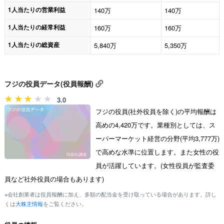
1人当たりの営業利益
140万
140万
1人当たりの経常利益
160万
160万
1人当たりの総資産
5,840万
5,350万
フジの役員データ(役員報酬)
3.0
フジの役員(社外役員を除く)の平均報酬は
高めの4,420万です。業種別としては、ス
ーパーマーケット経営の分野(平均3,777万)
で高めな水準に位置します。また女性の役
員が活躍しています。(女性役員が監査委
員など社外役員の場合もあります)
※会社創業者は役員報酬に加え、多額の配当金を受け取っている場合があります。詳し
くは
大株主情報
をご覧ください。