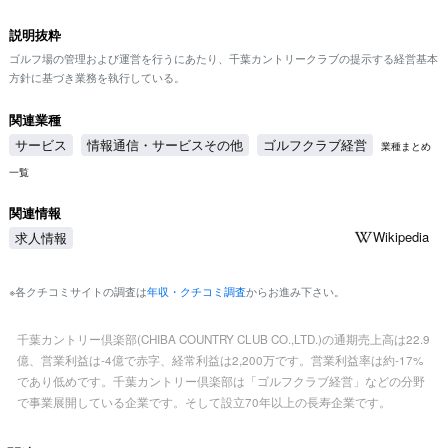
説明抜粋
ゴルフ場の管理および運営を行うにあたり、千葉カントリークラブの提示する経営基本
方針に基づき業務を執行している。
関連業種
サービス
情報通信・サービスその他
ゴルフクラブ経営
業種まとめ
一覧
関連情報
Wikipedia
求人情報
※各クチコミサイトの調査は
年収・クチコミ調査
からお進み下さい。
千葉カントリー倶楽部(CHIBA COUNTRY CLUB CO.,LTD.)の通期売上高は22.9
億、営業利益は-4億で赤字、経常利益は2,200万です。営業利益率は約-17%
であり低めです。千葉カントリー倶楽部は「ゴルフクラブ経営」などの分野
で事業展開している企業です。そして設立70年以上の長寿企業です。