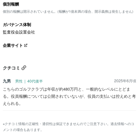
個別報酬
個別の報酬は開示されていません。(報酬が1億未満の場合、開示義務は発生しません)
ガバナンス体制
監査役会設置会社
企業サイト
クチコミ
九男
2025年6月頃
男性 | 40代後半
こちらのゴルフクラブは年収が約480万円と、一般的なレベルにとどま
る。役員報酬については公開されていないが、役員の支払いは控えめと考
えられる。
※クチコミ情報の正確性・適切性は保証できませんのでご注意下さい。過去情報へのコ
メントの場合もあります。