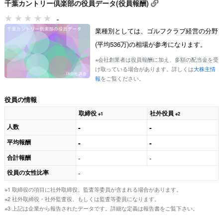
千葉カントリー倶楽部の役員データ(役員報酬)
-
業種別としては、ゴルフクラブ経営の分野
(平均536万)の相場が参考になります。
※会社創業者は役員報酬に加え、多額の配当金を受
け取っている場合があります。詳しくは
大株主情
報
をご覧ください。
役員の情報
取締役
社外役員
※1
※2
人数
-
-
平均報酬
-
-
合計報酬
-
-
役員の女性比率
-
※1 取締役の項目に社外取締役、監査等委員が含まれる場合があります。
※2 社外取締役・社外監査役、もしくは監査等委員になります。
※3 上記は企業から報告されたデータです。詳細な定義は報告書をご覧下さい。