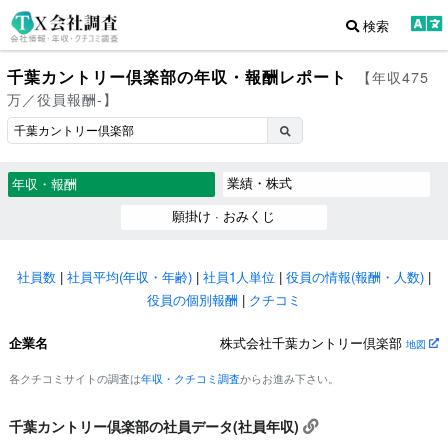
検索
千葉カントリー倶楽部の年収・報酬レポート
【年収475
万／役員報酬-】
業績・株式
年収・報酬
願掛け · おみくじ
社員数
|
社員平均(年収・年齢)
|
社員1人単位
|
役員の情報(報酬・人数)
|
役員の個別報酬
|
クチコミ
企業名
株式会社千葉カントリー倶楽部
地図
各クチコミサイトの調査は
年収・クチコミ調査
からお進み下さい。
千葉カントリー倶楽部の社員データ(社員年収)