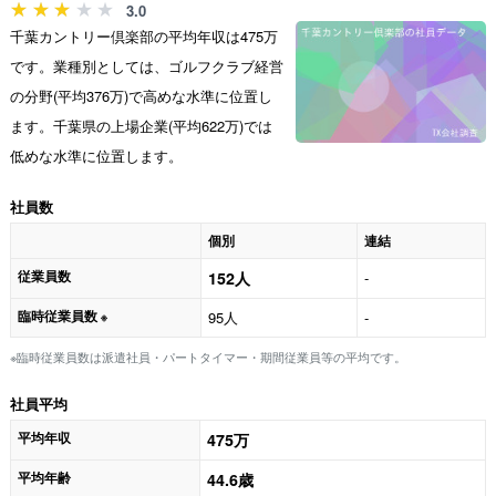
3.0
千葉カントリー倶楽部の平均年収は475万
です。業種別としては、ゴルフクラブ経営
の分野(平均376万)で高めな水準に位置し
ます。千葉県の上場企業(平均622万)では
低めな水準に位置します。
社員数
個別
連結
従業員数
152人
-
臨時従業員数
95人
-
※
※臨時従業員数は派遣社員・パートタイマー・期間従業員等の平均です。
社員平均
平均年収
475万
平均年齢
44.6歳