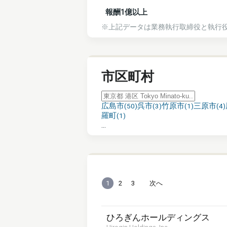
報酬1億以上
※上記データは業務執行取締役と執行
市区町村
広島市
呉市
竹原市
三原市
(
50
)
(
3
)
(
1
)
(
4
)
羅町
(
1
)
...
1
2
3
次へ
ひろぎんホールディングス