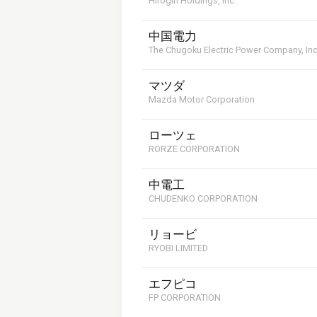
Hirogin Holdings, Inc.
中国電力
The Chugoku Electric Power Company, In
マツダ
Mazda Motor Corporation
ローツェ
RORZE CORPORATION
中電工
CHUDENKO CORPORATION
リョービ
RYOBI LIMITED
エフピコ
FP CORPORATION