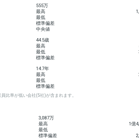
555万
最高
1
最低
標準偏差
中央値
44.5歳
最高
最低
標準偏差
14.7年
最高
最低
標準偏差
員比率が低い会社(5社)が含まれます。
3,087万
最高
1億4
最低
標準偏差
2