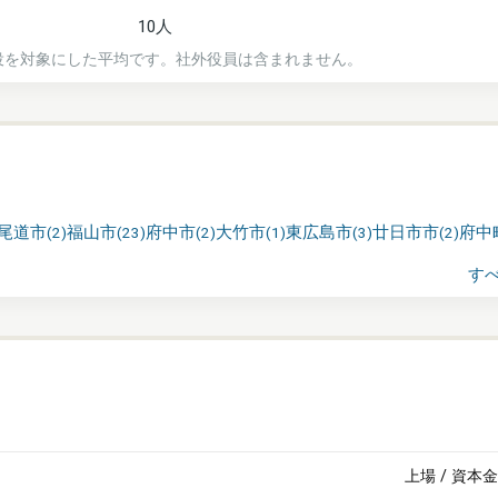
10人
役を対象にした平均です。社外役員は含まれません。
尾道市
福山市
府中市
大竹市
東広島市
廿日市市
府中
(
2
)
(
23
)
(
2
)
(
1
)
(
3
)
(
2
)
す
上場
/
資本金