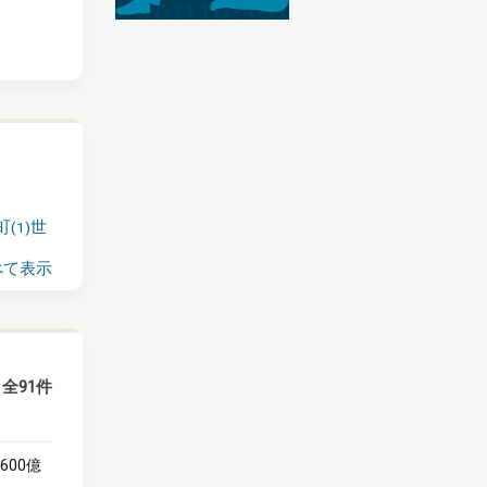
町
世
(
1
)
べて表示
全91件
600億