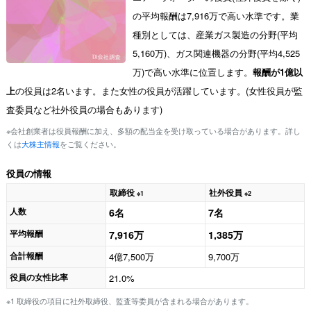
の平均報酬は7,916万で高い水準です。業
種別としては、産業ガス製造の分野(平均
5,160万)、ガス関連機器の分野(平均4,525
万)で高い水準に位置します。
報酬が1億以
上
の役員は2名います。また女性の役員が活躍しています。(女性役員が監
査委員など社外役員の場合もあります)
※会社創業者は役員報酬に加え、多額の配当金を受け取っている場合があります。詳し
くは
大株主情報
をご覧ください。
役員の情報
取締役
社外役員
※1
※2
人数
6名
7名
平均報酬
7,916万
1,385万
合計報酬
4億7,500万
9,700万
役員の女性比率
21.0%
※1 取締役の項目に社外取締役、監査等委員が含まれる場合があります。