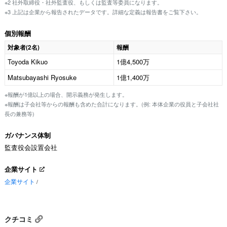
※2 社外取締役・社外監査役、もしくは監査等委員になります。
※3 上記は企業から報告されたデータです。詳細な定義は報告書をご覧下さい。
個別報酬
対象者(2名)
報酬
Toyoda Kikuo
1億4,500万
Matsubayashi Ryosuke
1億1,400万
※報酬が1億以上の場合、開示義務が発生します。
※報酬は子会社等からの報酬も含めた合計になります。(例: 本体企業の役員と子会社社
長の兼務等)
ガバナンス体制
監査役会設置会社
企業サイト
企業サイト
/
クチコミ