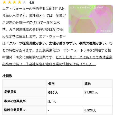
4.0
エア・ウォーターの平均年収は816万であ
り高い水準です。業種別としては、産業ガ
ス製造の分野(平均747万)で一般的な水
準、ガス関連機器の分野(平均682万)で高
めな水準に位置します。エア・ウォーター
は「
グループ従業員数が多い
、
女性が働きやすい
、
事業の種類が多い
」な
どの特徴があります。また脱炭素化(カーボンニュートラル)に関連する技
術開発・研究に積極的な企業です。
ただし社員データはあくまで本体企業
の情報であり、子会社を含む連結企業の情報ではありません。
社員数
個別
連結
従業員数
685人
21,824人
本体の従業員率
3.1%
臨時従業員数
-
8,928人
※