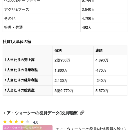
ヘルス&セーフティー
5,744人
アグリ&フーズ
3,540人
その他
4,706人
管理・共通
492人
社員1人単位の額
個別
連結
1人当たりの売上高
2億930万
4,890万
1人当たりの営業利益
1,860万
-170万
1人当たりの経常利益
2,130万
-240万
1人当たりの総資産
8億9,770万
5,570万
エア・ウォーターの役員データ(役員報酬)
4.0
エア・ウォーターの役員(社外役員を除く)