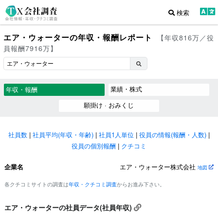
検索
エア・ウォーターの年収・報酬レポート
【年収816万／役
員報酬7916万】
業績・株式
年収・報酬
願掛け · おみくじ
社員数
|
社員平均(年収・年齢)
|
社員1人単位
|
役員の情報(報酬・人数)
|
役員の個別報酬
|
クチコミ
企業名
エア・ウォーター株式会社
地図
各クチコミサイトの調査は
年収・クチコミ調査
からお進み下さい。
エア・ウォーターの社員データ(社員年収)