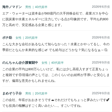
海外ノマドン
2026年6月頃
男性 | 40代前半
エア・ウォーターは資本金が560億円の大手持株会社で、産業ガスを中心
に脱炭素や水素エネルギーに注力している点が印象的です。平均も約800
万と高めで、安定感ある企業と感じます。
ポチ助
2026年6月頃
女性 | 20代前半
こんな大きな会社があるなんて知らなかった！水素とかやってるし、今の
季節だとなんか未来的な感じ🌿️ でも給与はどうかな？気になるなぁ～🤔
のんちゃん@介護奮闘中
2025年9月頃
女性 | 40代前半
この企業の平均は800万らしいけど、私には少し高収入すぎて正直ちょっ
と複雑です😞現場の声としては、このくらいのお給料が手厚いと安心しま
すが、偏屈な意見かもしれませんね。
まめぞう子分
2025年9月頃
男性 | 20代前半
この会社、年収がおおきそうです🐢それだけでもちょっと夢みたいです🦖
でも役員の報酬はすごく高いみたい…。すごいですね。