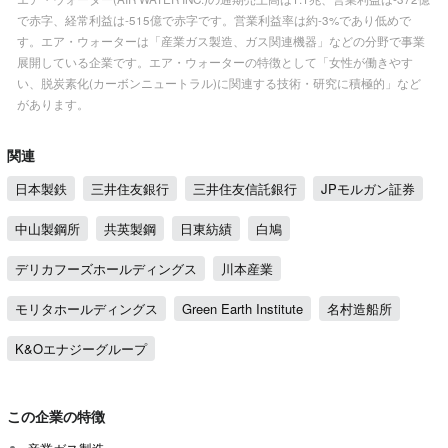
で赤字、経常利益は-515億で赤字です。営業利益率は約-3%であり低めで
す。エア・ウォーターは「産業ガス製造、ガス関連機器」などの分野で事業
展開している企業です。エア・ウォーターの特徴として「女性が働きやす
い、脱炭素化(カーボンニュートラル)に関連する技術・研究に積極的」など
があります。
関連
日本製鉄
三井住友銀行
三井住友信託銀行
JPモルガン証券
中山製鋼所
共英製鋼
日東紡績
白鳩
デリカフーズホールディングス
川本産業
モリタホールディングス
Green Earth Institute
名村造船所
K&Oエナジーグループ
この企業の特徴