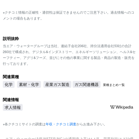
※クチコミ情報の正確性・適切性は保証できませんのでご注意下さい。過去情報へのコ
メントの場合もあります。
説明抜粋
当エア・ウォーターグループは当社、連結子会社206社、持分法適用会社53社の合計
260社で構成され、デジタル&インダストリー、エネルギーソリューション、ヘルス&セ
ーフティー、アグリ&フーズ、並びにその他の事業に関する製品・商品の製造・販売を
行っております。
関連業種
化学
素材・化学
産業ガス製造
ガス関連機器
業種まとめ一覧
関連情報
Wikipedia
求人情報
※各クチコミサイトの調査は
年収・クチコミ調査
からお進み下さい。
エア・ウォーター(AIR WATER INC.)の通期売上高は1.1兆、営業利益は-372億