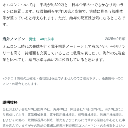
オムロンについては、平均が約820万と、日本企業の中でもかなり高いラ
インに位置します。役員報酬も平均1.6億と高額で、実績に見合う報酬体
系が整っていると考えられます。ただ、給与の硬直性は気になるところで
す。
海外ノマドン
2025年9月頃
男性 | 40代前半
オムロンは時代の先端を行く電子機器メーカーとして有名だが、平均サラ
リーも高く、待遇面も充実していることに敬意を表したい。海外の先端企
業と比べても、給与水準は高い方に位置していると思います。
※クチコミ情報の正確性・適切性は保証できませんのでご注意下さい。過去情報へのコ
メントの場合もあります。
説明抜粋
当社および子会社163社(国内75社、海外88社)、関連会社10社(国内7社、海外3社)によ
り構成しており、電気機械器具、電子応用機械器具、精密機械器具、医療用機械器具、
およびその他の一般機械器具の製造・販売およびこれらに付帯する業務を中心とした事
業を営んでいますがその製品の範囲は産業用制御機器コンポーネントの全分野およびシ