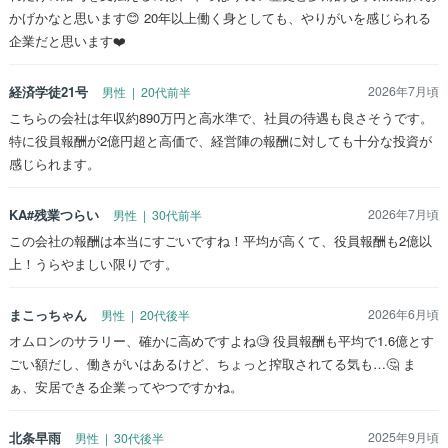
かげかなと思います😊 20年以上働く身としても、やりがいを感じられる
企業だと思います❤️
経済学徒21号
2026年7月頃
男性 | 20代前半
こちらの会社は年収約890万円と高水準で、社員の待遇も良さそうです。
特に役員報酬が2億円超と高価で、経営陣の報酬に対しても十分な投資が
感じられます。
KA#残業つらい
2026年7月頃
男性 | 30代前半
この会社の報酬は本当にすごいですね！平均が高くて、役員報酬も2億以
上！うらやましい限りです。
まこっちゃん
2026年6月頃
男性 | 20代後半
オムロンのサラリー、確かに高めですよね🧐 役員報酬も平均で1.6億とす
ごい額だし、働きがいはあるけど、ちょっと搾取されてる気も…🤔 ま
ぁ、安居できる企業ってやつですかね。
北条早雨
2025年9月頃
男性 | 30代後半