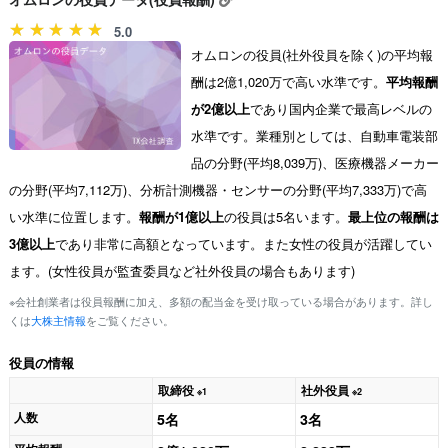
5.0
オムロンの役員(社外役員を除く)の平均報
酬は2億1,020万で高い水準です。
平均報酬
が2億以上
であり国内企業で最高レベルの
水準です。業種別としては、自動車電装部
品の分野(平均8,039万)、医療機器メーカー
の分野(平均7,112万)、分析計測機器・センサーの分野(平均7,333万)で高
い水準に位置します。
報酬が1億以上
の役員は5名います。
最上位の報酬は
3億以上
であり非常に高額となっています。また女性の役員が活躍してい
ます。(女性役員が監査委員など社外役員の場合もあります)
※会社創業者は役員報酬に加え、多額の配当金を受け取っている場合があります。詳し
くは
大株主情報
をご覧ください。
役員の情報
取締役
社外役員
※1
※2
人数
5名
3名