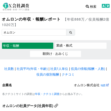
検索
オムロンの年収・報酬レポート
【年収888万／役員報酬2億
1020万】
業績・株式
年収・報酬
願掛け · おみくじ
社員数
|
社員平均(年収・年齢)
|
社員1人単位
|
役員の情報(報酬・人数)
|
役員の個別報酬
|
クチコミ
企業名
オムロン株式会社
地図
各クチコミサイトの調査は
年収・クチコミ調査
からお進み下さい。
オムロンの社員データ(社員年収)