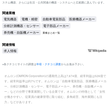
ステム機器、さらには生活・公共関連の機器・システムへと広範囲に及んでいます。
関連業種
電気機器
電機・精密
自動車電装部品
医療機器メーカー
分析計測機器・センサー
電子部品メーカー
券売機・自販機メーカー
業種まとめ一覧
関連情報
Wikipedia
求人情報
※各クチコミサイトの調査は
年収・クチコミ調査
からお進み下さい。
オムロン(OMRON Corporation)の通期売上高は7,674億、経常利益は526億で
す。経常利益率は約7%です。オムロンは「自動車電装部品、医療機器メーカ
ー、分析計測機器・センサー、電子部品メーカー、券売機・自販機メーカ
ー」などの分野で事業展開している企業です。オムロンの特徴として「女性
が働きやすい、従業員の健康管理に取り組む、多角経営、海外展開にも注
力」などがあります。