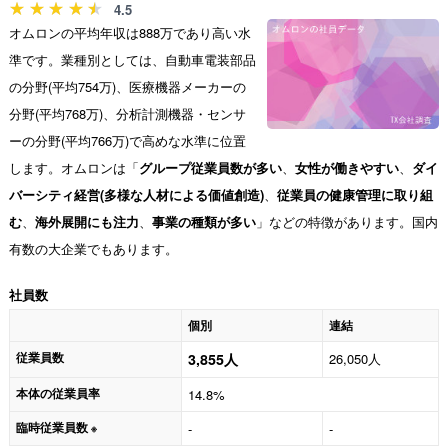
4.5
オムロンの平均年収は888万であり高い水
準です。業種別としては、自動車電装部品
の分野(平均754万)、医療機器メーカーの
分野(平均768万)、分析計測機器・センサ
ーの分野(平均766万)で高めな水準に位置
します。オムロンは「
グループ従業員数が多い
、
女性が働きやすい
、
ダイ
バーシティ経営(多様な人材による価値創造)
、
従業員の健康管理に取り組
む
、
海外展開にも注力
、
事業の種類が多い
」などの特徴があります。国内
有数の大企業でもあります。
社員数
個別
連結
従業員数
3,855人
26,050人
本体の従業員率
14.8%
臨時従業員数
-
-
※