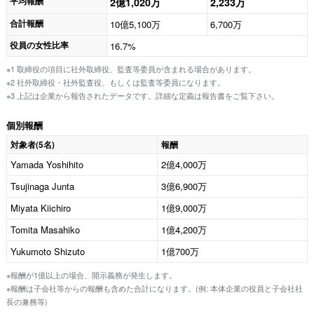
平均報酬
2億1,020万
2,233万
合計報酬
10億5,100万
6,700万
役員の女性比率
16.7%
※1 取締役の項目に社外取締役、監査等委員が含まれる場合があります。
※2 社外取締役・社外監査役、もしくは監査等委員になります。
※3 上記は企業から報告されたデータです。詳細な定義は報告書をご覧下さい。
個別報酬
対象者(5名)
報酬
Yamada Yoshihito
2億4,000万
Tsujinaga Junta
3億6,900万
Miyata Kiichiro
1億9,000万
Tomita Masahiko
1億4,200万
Yukumoto Shizuto
1億700万
※報酬が1億以上の場合、開示義務が発生します。
※報酬は子会社等からの報酬も含めた合計になります。(例: 本体企業の役員と子会社社
長の兼務等)