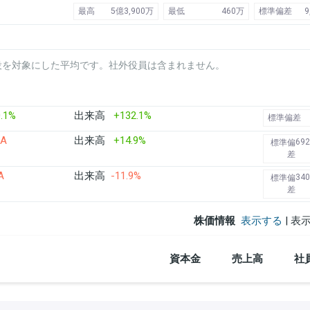
最高
5億3,900万
最低
460万
標準偏差
9
役を対象にした平均です。社外役員は含まれません。
.1%
出来高
+132.1%
標準偏差
/A
出来高
+14.9%
692
標準偏
差
A
出来高
-11.9%
340
標準偏
差
株価情報
表示する
| 表
資本金
売上高
社