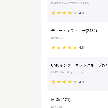
KADOKAWA CORPORATION
4.0
ディー・エヌ・エー(
2432
)
DeNA Co., Ltd.
4.5
GMOインターネットグループ(
94
GMO internet group, Inc.
4.0
MIXI(
2121
)
MIXI, Inc.