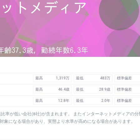
最高
1,319万
最低
483万
標準偏差
最高
46.4歳
最低
28.9歳
標準偏差
最高
12.8年
最低
2.0年
標準偏差
比率が低い会社(8社)が含まれます。 またインターネットメディアの分
計対象になる場合があり、実態より水準が高めになる場合があります。