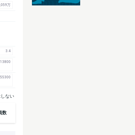
,059万
3.4
13800
55300
示しない
員数