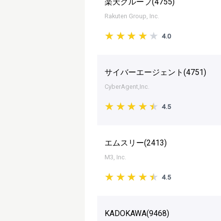
楽天グループ(
4755
)
Rakuten Group, Inc.
4.0
サイバーエージェント(
4751
)
CyberAgent,Inc.
4.5
エムスリー(
2413
)
M3, Inc.
4.5
KADOKAWA(
9468
)