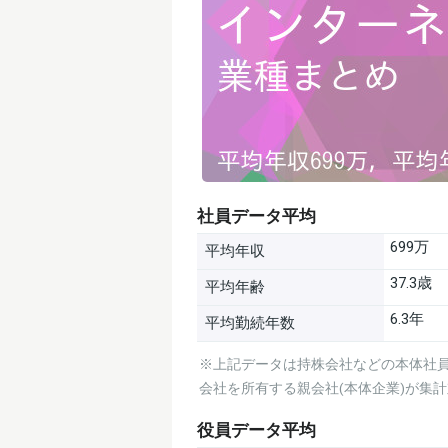
社員データ平均
699万
平均年収
37.3歳
平均年齢
6.3年
平均勤続年数
※上記データは持株会社などの本体社員
会社を所有する親会社(本体企業)が集
役員データ平均