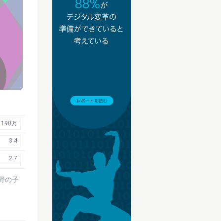
190万
3.4
2.7
野の子