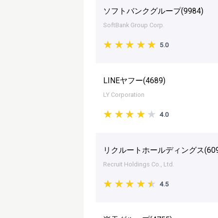
ソフトバンクグループ(
9984
)
SoftBank Group Corp.
5.0
LINEヤフー(
4689
)
LY Corporation
4.0
リクルートホールディングス(
60
Recruit Holdings Co., Ltd.
4.5