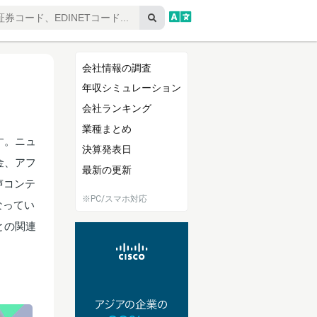
会社情報の調査
年収シミュレーション
会社ランキング
業種まとめ
す。ニュ
決算発表日
金、アフ
最新の更新
声コンテ
※PC/スマホ対応
なってい
との関連