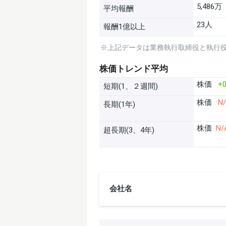
5,486万
平均報酬
23人
報酬1億以上
※上記データは業務執行取締役と執行
株価トレンド平均
株価
+0
短期(1、２週間)
株価
N
長期(1年)
株価
N/
超長期(3、4年)
会社名