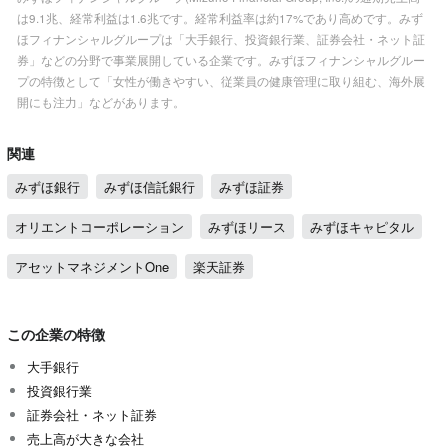
は9.1兆、経常利益は1.6兆です。経常利益率は約17%であり高めです。みず
ほフィナンシャルグループは「大手銀行、投資銀行業、証券会社・ネット証
券」などの分野で事業展開している企業です。みずほフィナンシャルグルー
プの特徴として「女性が働きやすい、従業員の健康管理に取り組む、海外展
開にも注力」などがあります。
関連
みずほ銀行
みずほ信託銀行
みずほ証券
オリエントコーポレーション
みずほリース
みずほキャピタル
アセットマネジメントOne
楽天証券
この企業の特徴
大手銀行
投資銀行業
証券会社・ネット証券
売上高が大きな会社