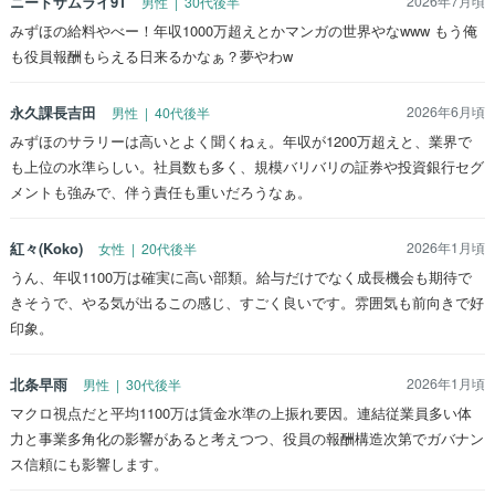
ニートザムライ91
2026年7月頃
男性 | 30代後半
みずほの給料やべー！年収1000万超えとかマンガの世界やなwww もう俺
も役員報酬もらえる日来るかなぁ？夢やわw
永久課長吉田
2026年6月頃
男性 | 40代後半
みずほのサラリーは高いとよく聞くねぇ。年収が1200万超えと、業界で
も上位の水準らしい。社員数も多く、規模バリバリの証券や投資銀行セグ
メントも強みで、伴う責任も重いだろうなぁ。
紅々(Koko)
2026年1月頃
女性 | 20代後半
うん、年収1100万は確実に高い部類。給与だけでなく成長機会も期待で
きそうで、やる気が出るこの感じ、すごく良いです。雰囲気も前向きで好
印象。
北条早雨
2026年1月頃
男性 | 30代後半
マクロ視点だと平均1100万は賃金水準の上振れ要因。連結従業員多い体
力と事業多角化の影響があると考えつつ、役員の報酬構造次第でガバナン
ス信頼にも影響します。