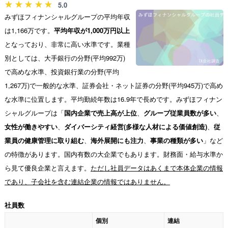
5.0
みずほフィナンシャルグループの平均年収
は1,166万です。
平均年収が1,000万円以上
となっており、非常に高い水準です。業種
別としては、大手銀行の分野(平均992万)
で高めな水準、投資銀行業の分野(平均
1,267万)で一般的な水準、証券会社・ネット証券の分野(平均945万)で高め
な水準に位置します。平均勤続年数は16.9年で長めです。みずほフィナン
シャルグループは「
国内企業で売上高が上位
、
グループ従業員数が多い
、
女性が働きやすい
、
ダイバーシティ経営(多様な人材による価値創造)
、
従
業員の健康管理に取り組む
、
海外展開にも注力
、
事業の種類が多い
」など
の特徴があります。国内有数の大企業でもあります。財務面・給与水準か
ら見て優良企業と言えます。
ただし社員データはあくまで本体企業の情報
であり、子会社を含む連結企業の情報ではありません。
社員数
個別
連結