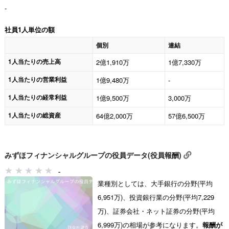
-
社員1人単位の額
個別
連結
1人当たりの売上高
2億1,910万
1億7,330万
1人当たりの営業利益
1億9,480万
-
1人当たりの経常利益
1億9,500万
3,000万
1人当たりの総資産
64億2,000万
57億6,500万
みずほフィナンシャルグループの役員データ(役員報酬)
-
業種別としては、大手銀行の分野(平均
6,951万)、投資銀行業の分野(平均7,229
万)、証券会社・ネット証券の分野(平均
6,999万)の相場が参考になります。
報酬が