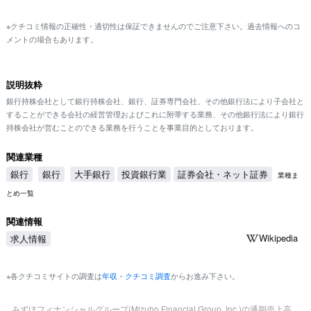
※クチコミ情報の正確性・適切性は保証できませんのでご注意下さい。過去情報へのコ
メントの場合もあります。
説明抜粋
銀行持株会社として銀行持株会社、銀行、証券専門会社、その他銀行法により子会社と
することができる会社の経営管理およびこれに附帯する業務、その他銀行法により銀行
持株会社が営むことのできる業務を行うことを事業目的としております。
関連業種
銀行
銀行
大手銀行
投資銀行業
証券会社・ネット証券
業種ま
とめ一覧
関連情報
Wikipedia
求人情報
※各クチコミサイトの調査は
年収・クチコミ調査
からお進み下さい。
みずほフィナンシャルグループ(Mizuho Financial Group, Inc.)の通期売上高