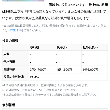
1億以上
の役員は4名います。
最上位の報酬
は2億以上
であり非常に高額となっています。また女性の役員が活躍して
います。(女性役員が監査委員など社外役員の場合もあります)
※会社創業者は役員報酬に加え、多額の配当金を受け取っている場合があります。詳し
くは
大株主情報
をご覧ください。
役員の情報
執行役
取締役
社外役員
※1
※2
人数
-
-
-
平均報酬
-
-
-
合計報酬
3億4,700万
1億1,600万
1億6,000万
役員の女性比率
21.4%
※1 取締役の項目に社外取締役、監査等委員が含まれる場合があります。
※2 社外取締役・社外監査役、もしくは監査等委員になります。
※3 上記は企業から報告されたデータです。詳細な定義は報告書をご覧下さい。
個別報酬