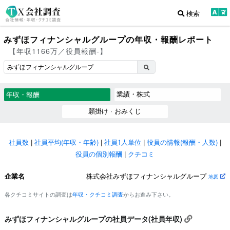
検索
みずほフィナンシャルグループの年収・報酬レポート
【年収1166万／役員報酬-】
業績・株式
年収・報酬
願掛け · おみくじ
社員数
|
社員平均(年収・年齢)
|
社員1人単位
|
役員の情報(報酬・人数)
|
役員の個別報酬
|
クチコミ
企業名
株式会社みずほフィナンシャルグループ
地図
各クチコミサイトの調査は
年収・クチコミ調査
からお進み下さい。
みずほフィナンシャルグループの社員データ(社員年収)