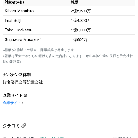
対象者(4名)
報酬
Kihara Masahiro
2億5,600万
Imai Seiji
1億4,300万
Take Hidekatsu
1億2,000万
Sugawara Masayuki
1億600万
※報酬が1億以上の場合、開示義務が発生します。
※報酬は子会社等からの報酬も含めた合計になります。(例: 本体企業の役員と子会社社
長の兼務等)
ガバナンス体制
指名委員会等設置会社
企業サイト
企業サイト
/
クチコミ