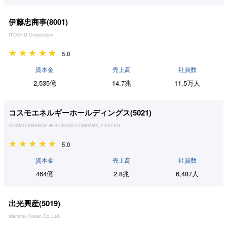
伊藤忠商事(
8001
)
ITOCHU Corporation
5.0
資本金
売上高
社員数
2,535億
14.7兆
11.5万人
コスモエネルギーホールディングス(
5021
)
COSMO ENERGY HOLDINGS COMPANY, LIMITED
5.0
資本金
売上高
社員数
464億
2.8兆
6,487人
出光興産(
5019
)
Idemitsu Kosan Co.,Ltd.