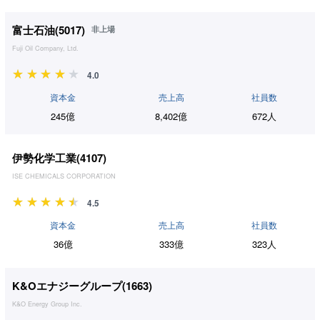
富士石油(
5017
)
非上場
Fuji Oil Company, Ltd.
4.0
資本金
売上高
社員数
245億
8,402億
672人
伊勢化学工業(
4107
)
ISE CHEMICALS CORPORATION
4.5
資本金
売上高
社員数
36億
333億
323人
K&Oエナジーグループ(
1663
)
K&O Energy Group Inc.