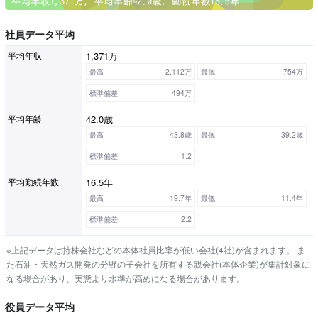
社員データ平均
1,371万
平均年収
最高
2,112万
最低
754万
標準偏差
494万
42.0歳
平均年齢
最高
43.8歳
最低
39.2歳
標準偏差
1.2
16.5年
平均勤続年数
最高
19.7年
最低
11.4年
標準偏差
2.2
※上記データは持株会社などの本体社員比率が低い会社(4社)が含まれます。 ま
た石油・天然ガス開発の分野の子会社を所有する親会社(本体企業)が集計対象に
なる場合があり、実態より水準が高めになる場合があります。
役員データ平均