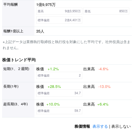
1億9,975万
平均報酬
最高
9億3,950万
最低
850万
標準偏差
2億4,401万
35人
報酬1億以上
※上記データは業務執行取締役と執行役を対象にした平均です。社外役員は含ま
れません。
株価トレンド平均
株価
+1.2%
出来高
-4.6%
短期(1、２週間)
標準偏差
2
株価
+28.5%
出来高
-13.0%
長期(1年)
標準偏差
34.7
株価
+10.0%
出来高
+6.4%
超長期(3、4年)
標準偏差
59.7
株価情報
表示する
| 表示しない