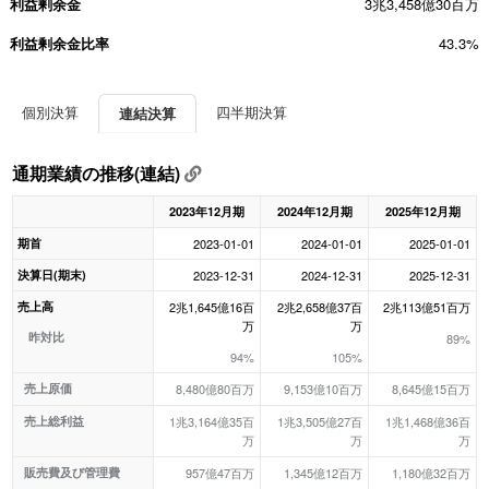
利益剰余金
3兆3,458億30百万
利益剰余金比率
43.3%
個別決算
四半期決算
連結決算
通期業績の推移(連結)
2023年12月期
2024年12月期
2025年12月期
期首
2023-01-01
2024-01-01
2025-01-01
決算日(期末)
2023-12-31
2024-12-31
2025-12-31
売上高
2兆1,645億16百
2兆2,658億37百
2兆113億51百万
万
万
昨対比
89%
94%
105%
売上原価
8,480億80百万
9,153億10百万
8,645億15百万
売上総利益
1兆3,164億35百
1兆3,505億27百
1兆1,468億36百
万
万
万
販売費及び管理費
957億47百万
1,345億12百万
1,180億32百万