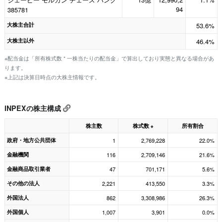
94
385781
大株主合計
53.6%
大株主以外
46.4%
※配当金は「所有株式数 * 一株当たりの配当金」で算出しており実態と異なる場合があ
ります。
※上記は決算日時点の大株主情報です。
INPEXの株主構成
株主数
株式数
所有割合
※
政府・地方公共団体
1
2,769,228
22.0%
金融機関
116
2,709,146
21.6%
金融商品取引業者
47
701,171
5.6%
その他の法人
2,221
413,550
3.3%
外国法人
862
3,308,986
26.3%
外国個人
1,007
3,901
0.0%