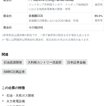
インドネシア共和国ランタウ・ドゥダップ地熱鉱区
被所有
における地熱発電事業の開発・管理
親会社
首都圏CCS
85.0%
被所有
首都圏CCS事業におけるCO2の輸送・貯留
親会社
その他23社
※所有割合は議決権の割合です。一部で被所有の割合を示す場合もあります。
※一覧には間接的な関係会社(孫会社、祖父会社)が含まれる場合があります。
関連
石油資源開発
大利根カントリー倶楽部
日本証券金融
SMBC日興証券
この企業の特徴
石油・天然ガス開発
火力発電設備