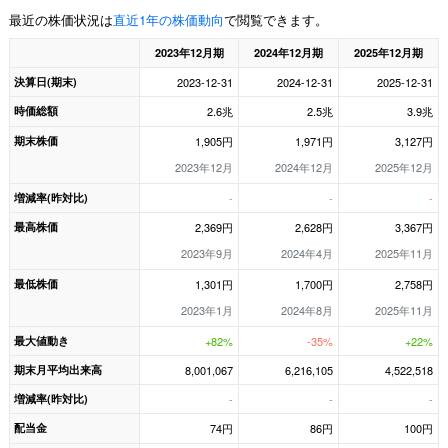
最近の株価状況は
直近1年の株価動向
で閲覧できます。
2023年12月期
2024年12月期
2025年12月期
決算日(期末)
2023-12-31
2024-12-31
2025-12-31
時価総額
2.6兆
2.5兆
3.9兆
期末株価
1,905円
1,971円
3,127円
2023年12月
2024年12月
2025年12月
増減率(昨対比)
-
-
-
最高株価
2,369円
2,628円
3,367円
2023年9月
2024年4月
2025年11月
最低株価
1,301円
1,700円
2,758円
2023年1月
2024年8月
2025年11月
最大値動き
+82%
-35%
+22%
期末月平均出来高
8,001,067
6,216,105
4,522,518
増減率(昨対比)
-
-
-
配当金
74円
86円
100円