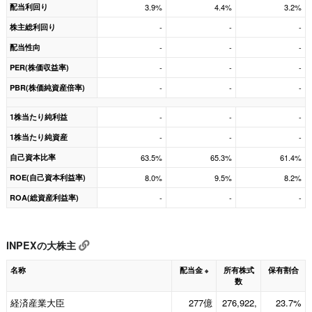
配当利回り
3.9%
4.4%
3.2%
株主総利回り
-
-
-
配当性向
-
-
-
PER(株価収益率)
-
-
-
PBR(株価純資産倍率)
-
-
-
1株当たり純利益
-
-
-
1株当たり純資産
-
-
-
自己資本比率
63.5%
65.3%
61.4%
ROE(自己資本利益率)
8.0%
9.5%
8.2%
ROA(総資産利益率)
-
-
-
INPEXの大株主
名称
配当金
所有株式
保有割合
※
数
経済産業大臣
277億
276,922,
23.7%