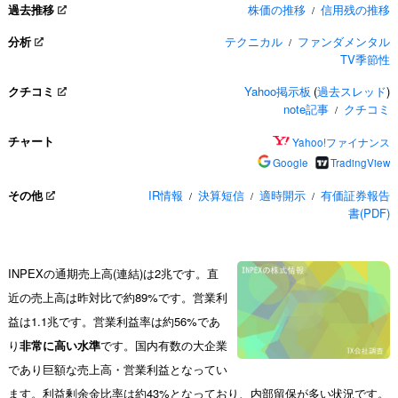
過去推移
株価の推移
信用残の推移
/
分析
テクニカル
ファンダメンタル
/
TV季節性
クチコミ
Yahoo掲示板
(
過去スレッド
)
note記事
クチコミ
/
チャート
Yahoo!ファイナンス
Google
TradingView
その他
IR情報
決算短信
適時開示
有価証券報告
/
/
/
書(PDF)
INPEXの通期売上高(連結)は2兆です。直
近の売上高は昨対比で約89%です。営業利
益は1.1兆です。営業利益率は約56%であ
り
非常に高い水準
です。国内有数の大企業
であり巨額な売上高・営業利益となってい
ます。利益剰余金比率は約43%となっており、内部留保が多い状況です。