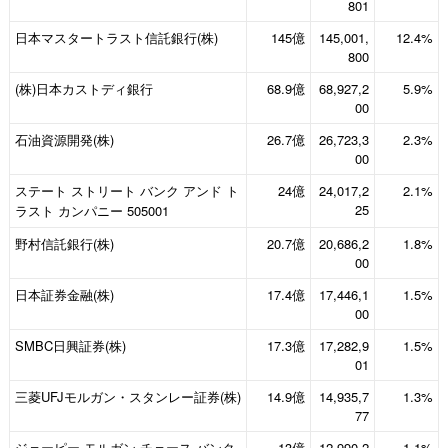
801
日本マスタートラスト信託銀行(株)
145億
145,001,
12.4%
800
(株)日本カストディ銀行
68.9億
68,927,2
5.9%
00
石油資源開発(株)
26.7億
26,723,3
2.3%
00
ステート ストリート バンク アンド ト
24億
24,017,2
2.1%
25
ラスト カンパニー 505001
野村信託銀行(株)
20.7億
20,686,2
1.8%
00
日本証券金融(株)
17.4億
17,446,1
1.5%
00
SMBC日興証券(株)
17.3億
17,282,9
1.5%
01
三菱UFJモルガン・スタンレー証券(株)
14.9億
14,935,7
1.3%
77
ジェーピー モルガン チェース バンク
13億
12,990,2
1.1%