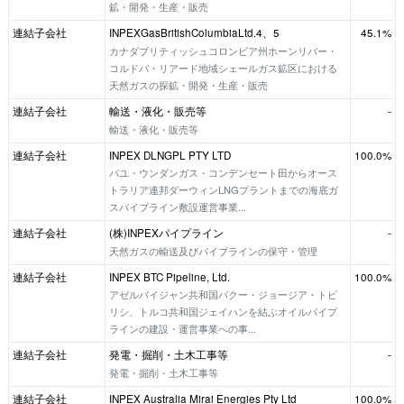
鉱・開発・生産・販売
連結子会社
INPEXGasBritishColumbiaLtd.4、5
45.1%
カナダブリティッシュコロンビア州ホーンリバー・
コルドバ・リアード地域シェールガス鉱区における
天然ガスの探鉱・開発・生産・販売
連結子会社
輸送・液化・販売等
-
輸送・液化・販売等
連結子会社
INPEX DLNGPL PTY LTD
100.0%
バユ・ウンダンガス・コンデンセート田からオース
トラリア連邦ダーウィンLNGプラントまでの海底ガ
スパイプライン敷設運営事業...
連結子会社
(株)INPEXパイプライン
-
天然ガスの輸送及びパイプラインの保守・管理
連結子会社
INPEX BTC Pipeline, Ltd.
100.0%
アゼルバイジャン共和国バクー・ジョージア・トビ
リシ、トルコ共和国ジェイハンを結ぶオイルパイプ
ラインの建設・運営事業への事...
連結子会社
発電・掘削・土木工事等
-
発電・掘削・土木工事等
連結子会社
INPEX Australia Mirai Energies Pty Ltd
100.0%