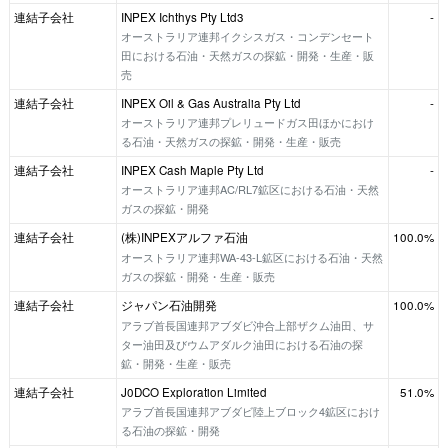
連結子会社
INPEX Ichthys Pty Ltd3
-
オーストラリア連邦イクシスガス・コンデンセート
田における石油・天然ガスの探鉱・開発・生産・販
売
連結子会社
INPEX Oil & Gas Australia Pty Ltd
-
オーストラリア連邦プレリュードガス田ほかにおけ
る石油・天然ガスの探鉱・開発・生産・販売
連結子会社
INPEX Cash Maple Pty Ltd
-
オーストラリア連邦AC/RL7鉱区における石油・天然
ガスの探鉱・開発
連結子会社
(株)INPEXアルファ石油
100.0%
オーストラリア連邦WA-43-L鉱区における石油・天然
ガスの探鉱・開発・生産・販売
連結子会社
ジャパン石油開発
100.0%
アラブ首長国連邦アブダビ沖合上部ザクム油田、サ
ター油田及びウムアダルク油田における石油の探
鉱・開発・生産・販売
連結子会社
J0DCO Exploration Limited
51.0%
アラブ首長国連邦アブダビ陸上ブロック4鉱区におけ
る石油の探鉱・開発