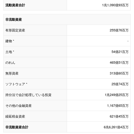
1兆1,090億93百万
流動資産合計
非流動資産
有形固定資産
255億76百万
建物 *
-
土地 *
54億21百万
のれん
465億51百万
無形資産
313億60百万
ソフトウェア *
25億74百万
持分法で会計処理している投資
1兆249億25百万
その他の金融資産
1,167億65百万
繰延税金資産
621億45百万
6兆6,261億4百万
非流動資産合計