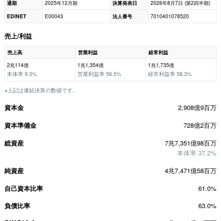
通期
2025年12月期
決算発表日
2026年8月7日 (第2四半期)
EDINET
E00043
法人番号
7010401078520
売上/利益
売上高
営業利益
経常利益
2兆114億
1兆1,354億
1兆1,735億
本体率 9.3%
営業利益率 56.5%
経常利益率 58.3%
※上記は連結決算の数値です。
資本金
2,908億9百万
資本準備金
728億2百万
総資産
7兆7,351億98百万
本体率 37.2%
純資産
4兆7,471億58百万
自己資本比率
61.0%
負債比率
63.0%