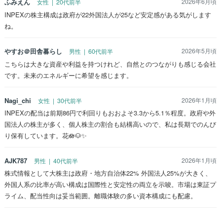
ふみえん
2026年6月頃
女性 | 20代前半
INPEXの株主構成は政府が22外国法人が25など安定感がある気がします
ね。
やすお＠田舎暮らし
2026年5月頃
男性 | 60代前半
こちらは大きな資産や利益を持つけれど、自然とのつながりも感じる会社
です。未来のエネルギーに希望を感じます。
Nagi_chi
2026年1月頃
女性 | 30代前半
INPEXの配当は前期86円で利回りもおおよそ3.3から5.1％程度。政府や外
国法人の株主が多く、個人株主の割合も結構高いので、私は長期でのんび
り保有しています。花🪷🐶✨
AJK787
2026年1月頃
男性 | 40代前半
株式情報として大株主は政府・地方自治体22% 外国法人25%が大きく、
外国人系の比率が高い構成は国際性と安定性の両立を示唆。市場は東証プ
ライム、配当性向は妥当範囲。離職体験の多い資本構成にも配慮。