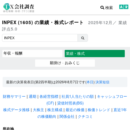
検索
INPEX (1605) の業績・株式レポート
2025年12月／ 業績
評点5.0
年収・報酬
業績・株式
願掛け · おみくじ
最新の決算発表日(第2四半期)は2026年8月7日です(
本日
)
決算短信
財務サマリー
|
通期
|
各経営指標
|
社員1人当たりの額
|
キャッシュフロー
(CF)
|
貸借対照表(BS)
株式データ推移
|
大株主
|
株主構成
|
最近の株価
|
株価トレンド
|
直近1年
の株価動向
|
関係会社
|
クチコミ
所在地