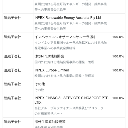
豪州における再生可能エネルギーの開発・操業事業
等への事業資金供給等
連結子会社
INPEX Renewable Energy Australia Pty Ltd
-
豪州における再生可能エネルギーの開発・操業事業
等への事業資金供給等
連結子会社
インペックスジオサーマルサルーラ(株)
100.0%
インドネシア共和国サルーラ地熱鉱区における地熱
発電事業への事業資金供給等
連結子会社
(株)INPEX地熱開発
100.0%
国内外における地熱発電事業の開発・管理
連結子会社
INPEX Europe Limited
100.0%
欧州における洋上風力事業の開発・管理等
連結子会社
その他
-
その他
連結子会社
INPEX FINANCIAL SERVICES SINGAPORE PTE.
100.0%
LTD.
当社グループ内ファイナンス業務及びプロジェクト
の財務業務サポート
連結子会社
海外生産原油販売等
-
海外生産原油販売等