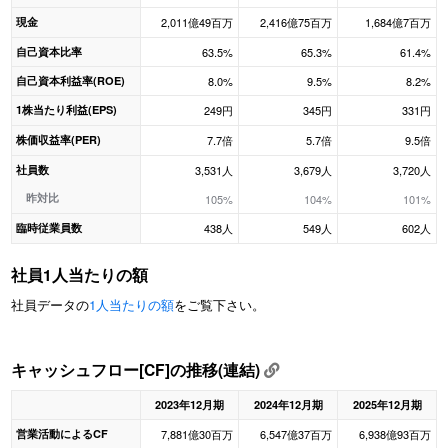
現金
2,011億49百万
2,416億75百万
1,684億7百万
自己資本比率
63.5%
65.3%
61.4%
自己資本利益率(ROE)
8.0%
9.5%
8.2%
1株当たり利益(EPS)
249円
345円
331円
株価収益率(PER)
7.7倍
5.7倍
9.5倍
社員数
3,531人
3,679人
3,720人
昨対比
105%
104%
101%
臨時従業員数
438人
549人
602人
社員1人当たりの額
社員データの
1人当たりの額
をご覧下さい。
キャッシュフロー[CF]の推移(連結)
2023年12月期
2024年12月期
2025年12月期
営業活動によるCF
7,881億30百万
6,547億37百万
6,938億93百万