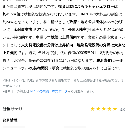
また自己資本比率は約61%です。
投資活動によるキャッシュフローは
約-6,687億
で積極的な投資が行われています。 INPEXの大株主の割合は
約54%となっています。株主構成として
政府・地方公共団体
(約22%)が多
い点、
金融事業者
(約27%)が多めな点、
外国人株主
(外国法人 約26%)が多
い点が特徴的です。中長期で
株価は上昇傾向
です。業種別の長期株価トレ
ンドとして
火力発電設備の分野は上昇傾向
、
地熱発電設備の分野は大きな
上昇傾向
です。過去1年以内では、仮に低値の2025年9月に2万円分の株を
購入した場合、高値の2026年3月には4万円になります。
脱炭素化(カーボ
ンニュートラル)の技術開発・研究
に積極的な取り組みを行う企業です。
※株価トレンドは単純計算で算出された結果です。また上記説明は情報が最新でない場
合があります。
※各サイトの調査は
INPEX の業績・株式データ
からお進み下さい。
財務サマリー
5.0
決算情報