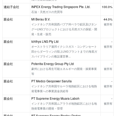
連結子会社
INPEX Energy Trading Singapore Pte. Ltd.
100.0%
石油・天然ガスの売買等
親会社
MI Berau B.V.
44.0%
インドネシア共和国西パプア州ベラウ鉱区及びタン
被所有
グーLNGプロジェクトにおける天然ガスの探鉱・開
発・生産・販売
親会社
Ichthys LNG Pty Ltd
-
オーストラリア連邦イクシスガス・コンデンセート
被所有
田からダーウィンの陸上LNGプラントまでの海底ガ
スパイプラインの敷設運営事...
親会社
Potentia Energy Group Pty Ltd
-
豪州における再生可能エネルギーの開発・操業事業
被所有
等
親会社
PT Medco Geopower Sarulla
-
インドネシア共和国サルーラ地熱鉱区における地熱
被所有
発電事業への事業資金供給等
親会社
PT Supreme Energy Muara Laboh
-
インドネシア共和国ムアララボ地熱鉱区における地
被所有
熱発電事業の開発・管理
親会社
PT Supreme Energy Rantau Dedap
-