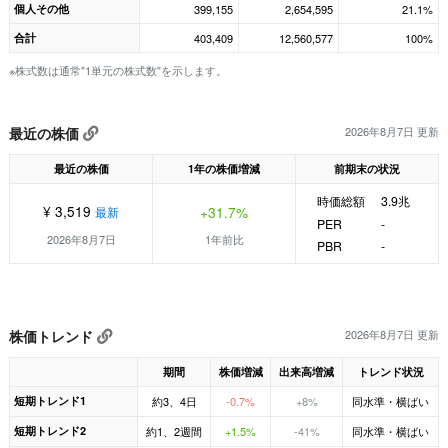
個人その他
399,155
2,654,595
21.1%
合計
403,409
12,560,577
100%
※株式数は通常"1単元の株式数"を示します。
最近の株価
2026年8月7日 更新
最近の株価
1年の株価増減
前期末の状況
時価総額
3.9兆
¥ 3,519
+31.7%
最新
PER
-
2026年8月7日
1年前比
PBR
-
株価トレンド
2026年8月7日 更新
期間
株価増減
出来高増減
トレンド状況
短期トレンド1
約3、4日
-0.7%
+8%
同水準・横ばい
短期トレンド2
約1、2週間
+1.5%
-41%
同水準・横ばい