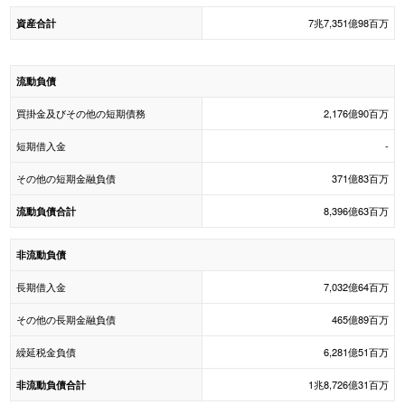
7兆7,351億98百万
資産合計
流動負債
買掛金及びその他の短期債務
2,176億90百万
短期借入金
-
その他の短期金融負債
371億83百万
8,396億63百万
流動負債合計
非流動負債
長期借入金
7,032億64百万
その他の長期金融負債
465億89百万
繰延税金負債
6,281億51百万
1兆8,726億31百万
非流動負債合計