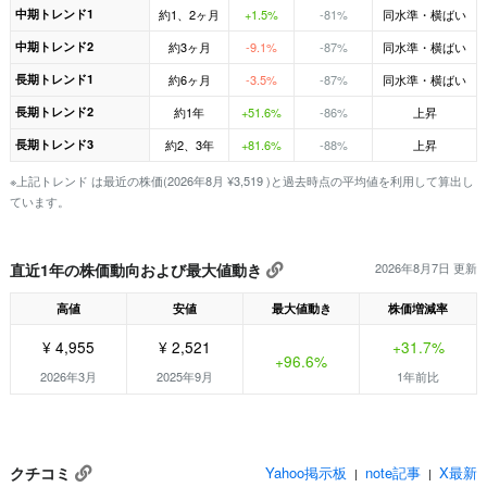
中期トレンド1
約1、2ヶ月
+1.5%
-81%
同水準・横ばい
中期トレンド2
約3ヶ月
-9.1%
-87%
同水準・横ばい
長期トレンド1
約6ヶ月
-3.5%
-87%
同水準・横ばい
長期トレンド2
約1年
+51.6%
-86%
上昇
長期トレンド3
約2、3年
+81.6%
-88%
上昇
※上記トレンド は最近の株価(2026年8月 ¥3,519 )と過去時点の平均値を利用して算出し
ています。
直近1年の株価動向および最大値動き
2026年8月7日 更新
高値
安値
最大値動き
株価増減率
¥ 4,955
¥ 2,521
+31.7%
+96.6%
2026年3月
2025年9月
1年前比
クチコミ
Yahoo掲示板
note記事
X最新
|
|