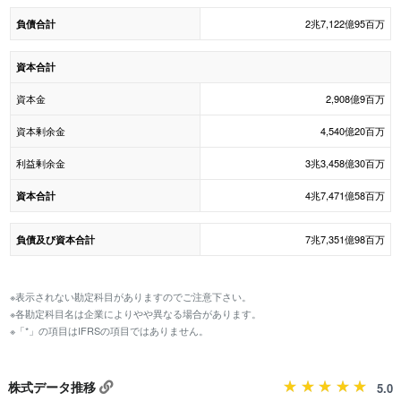
2兆7,122億95百万
負債合計
資本合計
資本金
2,908億9百万
資本剰余金
4,540億20百万
利益剰余金
3兆3,458億30百万
4兆7,471億58百万
資本合計
7兆7,351億98百万
負債及び資本合計
※表示されない勘定科目がありますのでご注意下さい。
※各勘定科目名は企業によりやや異なる場合があります。
※「*」の項目はIFRSの項目ではありません。
株式データ推移
5.0