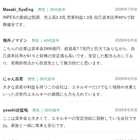
Masaki_SysEng
2026年7月頃
男性 | 30代前半
INPEXの業績は堅調、売上高2.3兆 営業利益1.3兆 自己資本比率65%で財
務健全です。
海外ノマドン
2026年6月頃
男性 | 40代前半
こちらの企業は資本金2900億円、総資産7.7兆円と巨大でありながら、自
己資本比率が61％と財務の安定感も高いです。安定した配当も出してお
り、長期的視点から投資先として魅力的だと思います。
にゃん吉君
2026年6月頃
男性 | 30代前半
大きな資産や利益を持つこの会社は、エネルギーだけでなく地熱や水素と
いった次世代エネルギーの展開にも力を入れています。
yosshi@盆地
2026年6月頃
男性 | 30代後半
ここは資本金も大きくて、エネルギーの安定供給に貢献している会社です
ね。家族と一緒に将来も安心です。