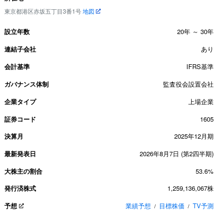
東京都港区赤坂五丁目3番1号
地図
設立年数
20年 ～ 30年
連結子会社
あり
会計基準
IFRS基準
ガバナンス体制
監査役会設置会社
企業タイプ
上場企業
証券コード
1605
決算月
2025年12月期
最新発表日
2026年8月7日 (第2四半期)
大株主の割合
53.6%
発行済株式
1,259,136,067株
予想
業績予想
目標株価
TV予測
/
/