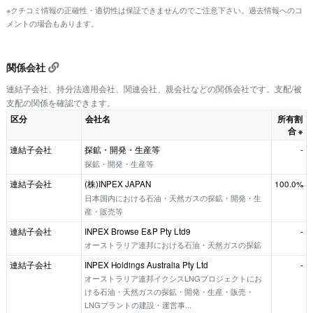
※クチコミ情報の正確性・適切性は保証できませんのでご注意下さい。過去情報へのコ
メントの場合もあります。
関係会社
連結子会社、持分法適用会社、関連会社、親会社などの関係会社です。支配/被
支配の関係を確認できます。
区分
会社名
所有割
合
※
連結子会社
探鉱・開発・生産等
-
探鉱・開発・生産等
連結子会社
(株)INPEX JAPAN
100.0%
日本国内における石油・天然ガスの探鉱・開発・生
産・販売等
連結子会社
INPEX Browse E&P Pty Ltd9
-
オーストラリア連邦における石油・天然ガスの探鉱
連結子会社
INPEX Holdings Australia Pty Ltd
-
オーストラリア連邦イクシスLNGプロジェクトにお
ける石油・天然ガスの探鉱・開発・生産・販売・
LNGプラントの建設・運営事...