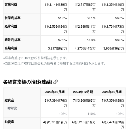
営業利益
1兆1,141億89百
1兆2,717億89百
1兆1,354億40百
万
万
万
営業利益率
51.5%
56.1%
56.5%
経常利益
1兆2,533億84百
1兆2,988億11百
1兆1,734億73百
万
万
万
経常利益率
57.9%
57.3%
58.3%
当期利益
3,217億8百万
4,273億44百万
3,938億36百万
※経常利益はIFRSでは税引前利益を示します。
※当期利益はIFRSでは親会社の所有者に帰属する当期純利益を示します。
各経営指標の推移(連結)
2023年12月期
2024年12月期
2025年12月期
総資産
6兆7,394億76百
7兆3,808億63百
7兆7,351億98百
万
万
万
昨対比
105%
110%
105%
純資産
4兆2,091億1百万
4兆8,218億5百万
4兆7,471億58百
万