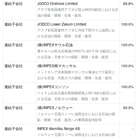
連結子会社
J0DCO Onshore Limited
65.8%
アラブ首長国連邦アブダビ陸上ADCO鉱区における石
油の探鉱・開発・生産・販売
連結子会社
JODCO Lower Zakum Limited
100.0%
アラブ首長国連邦アブダビ沖合下部ザクム油田にお
ける石油の探鉱・開発・生産・販売
連結子会社
(株)INPEXサウル石油
100.0%
東チモール民主共和国のPSCTL-SO-T19-12鉱区にお
ける石油・天然ガスの探鉱・開発・生産・販売
連結子会社
(株)INPEX南マカッサル
100.0%
インドネシア共和国南マカッサル海域セブク鉱区に
おける石油・天然ガスの探鉱・開発・生産・販売
連結子会社
(株)INPEXコンソン
100.0%
ベトナム社会主義共和国南部海上05-1b&1c鉱区にお
ける石油・天然ガスの探鉱・開発・生産・販売
連結子会社
(株)INPEXノルウェー
50.5%
ノルウェー王国スノーレ油田ほかにおける石油の探
鉱・開発・生産・販売への事業資金供給等
連結子会社
INPEX Idemitsu Norge AS
-
ノルウェー王国スノーレ油田ほかにおける石油の探