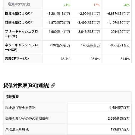
増減率(昨対比)
+1%
-17%
+6%
投資活動によるCF
-3,201億16百万
-2,904億1百万
-6,687億34百万
財務活動によるCF
-4,872億72百万
-3,499億37百万
-1,107億30百万
フリーキャッシュフロ
4,680億14百万
3,643億36百万
251億59百万
ー(FCF)
ネットキャッシュフロ
-192億58百万
143億99百万
-855億71百万
ー(NCF)
営業CFマージン
36.4%
28.9%
34.5%
貸借対照表[BS](連結)
流動資産
現金及び現金同等物
1,684億7百万
売掛金及びその他の短期債権
2,630億55百万
未収法人所得税
193億97百万