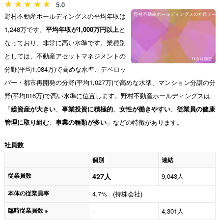
5.0
野村不動産ホールディングスの平均年収は
1,248万です。
平均年収が1,000万円以上
と
なっており、非常に高い水準です。業種別
としては、不動産アセットマネジメントの
分野(平均1,084万)で高めな水準、デベロッ
パー・都市再開発の分野(平均1,027万)で高めな水準、マンション分譲の分
野(平均816万)で高い水準に位置します。野村不動産ホールディングスは
「
総資産が大きい
、
事業投資に積極的
、
女性が働きやすい
、
従業員の健康
管理に取り組む
、
事業の種類が多い
」などの特徴があります。
社員数
個別
連結
従業員数
427人
9,043人
本体の従業員率
4.7% (持株会社)
臨時従業員数
-
4,301人
※