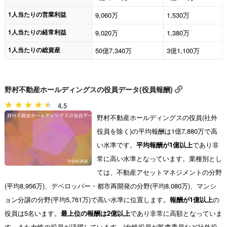
1人当たりの営業利益
9,060万
1,530万
1人当たりの経常利益
9,020万
1,380万
1人当たりの総資産
50億7,340万
3億1,100万
野村不動産ホールディングスの役員データ(役員報酬)
4.5
野村不動産ホールディングスの役員(社外
役員を除く)の平均報酬は1億7,880万で高
い水準です。
平均報酬が1億以上
であり非
常に高い水準となっています。業種別とし
ては、不動産アセットマネジメントの分野
(平均8,956万)、デベロッパー・都市再開発の分野(平均8,080万)、マンシ
ョン分譲の分野(平均5,761万)で高い水準に位置します。
報酬が1億以上
の
役員は5名います。
最上位の報酬は2億以上
であり非常に高額となっていま
す。また女性の役員が活躍しています。(女性役員が監査委員など社外役