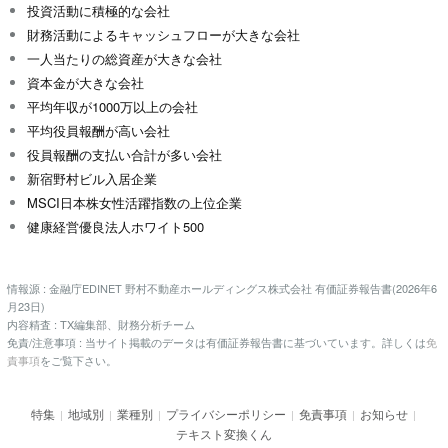
投資活動に積極的な会社
財務活動によるキャッシュフローが大きな会社
一人当たりの総資産が大きな会社
資本金が大きな会社
平均年収が1000万以上の会社
平均役員報酬が高い会社
役員報酬の支払い合計が多い会社
新宿野村ビル入居企業
MSCI日本株女性活躍指数の上位企業
健康経営優良法人ホワイト500
情報源 : 金融庁EDINET 野村不動産ホールディングス株式会社 有価証券報告書(2026年6
月23日)
内容精査 : TX編集部、財務分析チーム
免責/注意事項 : 当サイト掲載のデータは有価証券報告書に基づいています。詳しくは
免
責事項
をご覧下さい。
特集
地域別
業種別
プライバシーポリシー
免責事項
お知らせ
|
|
|
|
|
|
テキスト変換くん