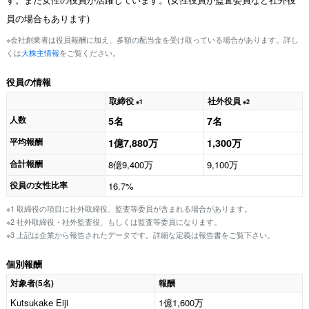
員の場合もあります)
※会社創業者は役員報酬に加え、多額の配当金を受け取っている場合があります。詳し
くは
大株主情報
をご覧ください。
役員の情報
取締役
社外役員
※1
※2
人数
5名
7名
平均報酬
1億7,880万
1,300万
合計報酬
8億9,400万
9,100万
役員の女性比率
16.7%
※1 取締役の項目に社外取締役、監査等委員が含まれる場合があります。
※2 社外取締役・社外監査役、もしくは監査等委員になります。
※3 上記は企業から報告されたデータです。詳細な定義は報告書をご覧下さい。
個別報酬
対象者(5名)
報酬
Kutsukake Eiji
1億1,600万