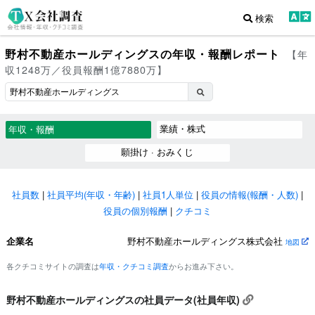
検索
野村不動産ホールディングスの年収・報酬レポート
【年
収1248万／役員報酬1億7880万】
業績・株式
年収・報酬
願掛け · おみくじ
社員数
|
社員平均(年収・年齢)
|
社員1人単位
|
役員の情報(報酬・人数)
|
役員の個別報酬
|
クチコミ
企業名
野村不動産ホールディングス株式会社
地図
各クチコミサイトの調査は
年収・クチコミ調査
からお進み下さい。
野村不動産ホールディングスの社員データ(社員年収)