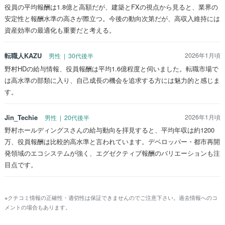
役員の平均報酬は1.8億と高額だが、建築とFXの視点から見ると、業界の
安定性と報酬水準の高さが際立つ。今後の動向次第だが、高収入維持には
資産効率の最適化も重要だと考える。
転職人KAZU
2026年1月頃
男性 | 30代後半
野村HDの給与情報、役員報酬は平均1.6億程度と伺いました。転職市場で
は高水準の部類に入り、自己成長の機会を追求する方には魅力的と感じま
す。
Jin_Techie
2026年1月頃
男性 | 20代後半
野村ホールディングスさんの給与動向を拝見すると、平均年収は約1200
万、役員報酬は比較的高水準と言われています。デベロッパー・都市再開
発領域のエコシステムが強く、エグゼクティブ報酬のバリエーションも注
目点です。
※クチコミ情報の正確性・適切性は保証できませんのでご注意下さい。過去情報へのコ
メントの場合もあります。