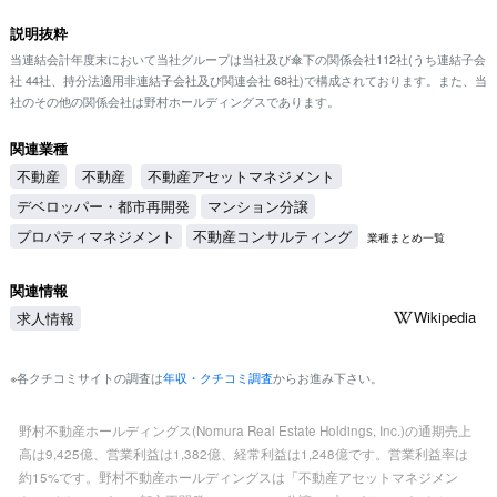
説明抜粋
当連結会計年度末において当社グループは当社及び傘下の関係会社112社(うち連結子会
社 44社、持分法適用非連結子会社及び関連会社 68社)で構成されております。また、当
社のその他の関係会社は野村ホールディングスであります。
関連業種
不動産
不動産
不動産アセットマネジメント
デベロッパー・都市再開発
マンション分譲
プロパティマネジメント
不動産コンサルティング
業種まとめ一覧
関連情報
Wikipedia
求人情報
※各クチコミサイトの調査は
年収・クチコミ調査
からお進み下さい。
野村不動産ホールディングス(Nomura Real Estate Holdings, Inc.)の通期売上
高は9,425億、営業利益は1,382億、経常利益は1,248億です。営業利益率は
約15%です。野村不動産ホールディングスは「不動産アセットマネジメン