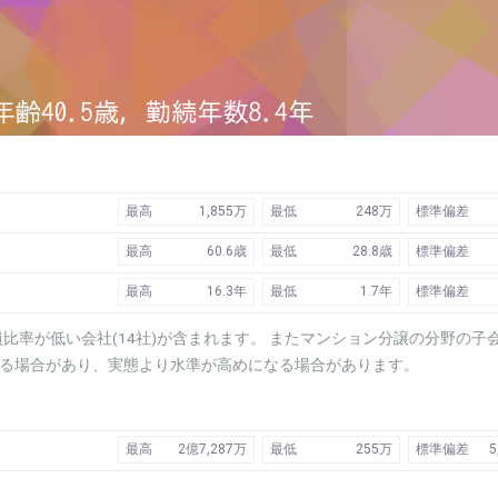
最高
1,855万
最低
248万
標準偏差
最高
60.6歳
最低
28.8歳
標準偏差
最高
16.3年
最低
1.7年
標準偏差
比率が低い会社(14社)が含まれます。 またマンション分譲の分野の子
なる場合があり、実態より水準が高めになる場合があります。
最高
2億7,287万
最低
255万
標準偏差
5