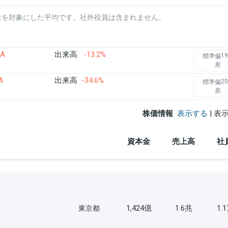
役を対象にした平均です。社外役員は含まれません。
/A
出来高
-13.2%
19
標準偏
差
A
出来高
-34.6%
20
標準偏
差
株価情報
表示する
| 表
資本金
売上高
社
1,424億
1.6兆
1.
東京都