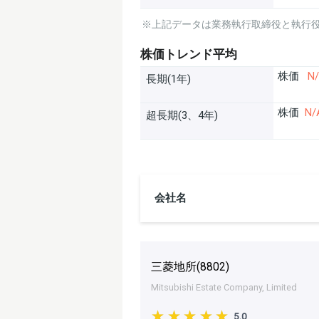
※上記データは業務執行取締役と執行
株価トレンド平均
株価
N
長期(1年)
株価
N/
超長期(3、4年)
会社名
三菱地所(
8802
)
Mitsubishi Estate Company, Limited
5.0