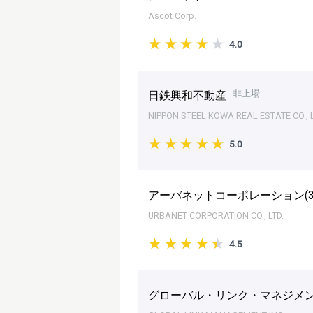
Ascot Corp.
4.0
非上場
日鉄興和不動産
NIPPON STEEL KOWA REAL ESTATE CO., L
5.0
アーバネットコーポレーション(
URBANET CORPORATION CO., LTD.
4.5
グローバル・リンク・マネジメン