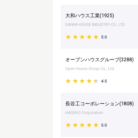
大和ハウス工業(
1925
)
DAIWA HOUSE INDUSTRY CO., LTD.
5.0
オープンハウスグループ(
3288
)
Open House Group Co., Ltd.
4.5
長谷工コーポレーション(
1808
)
HASEKO Corporation
5.0