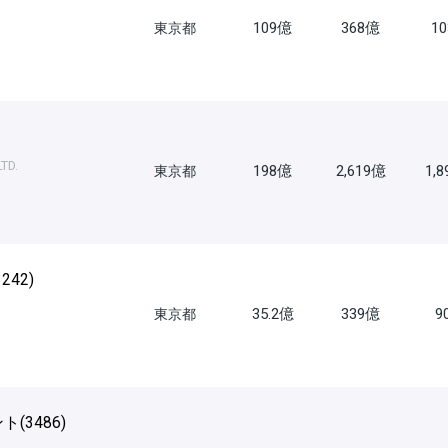
109億
368億
1
東京都
TD.
198億
2,619億
1,
東京都
3242
)
35.2億
339億
9
東京都
ト(
3486
)