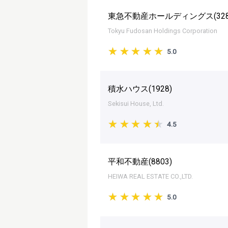
東急不動産ホールディングス(
32
Tokyu Fudosan Holdings Corporation
5.0
積水ハウス(
1928
)
Sekisui House, Ltd.
4.5
平和不動産(
8803
)
HEIWA REAL ESTATE CO.,LTD.
5.0