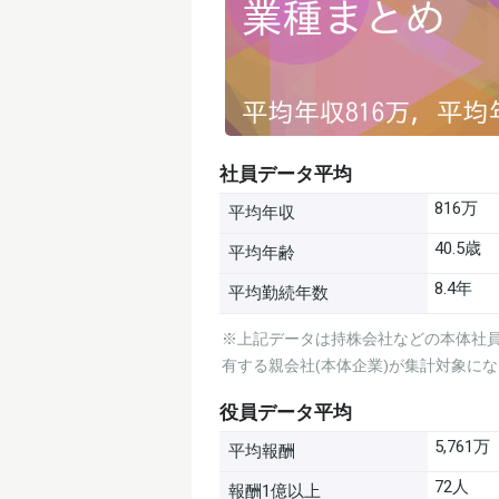
社員データ平均
816万
平均年収
40.5歳
平均年齢
8.4年
平均勤続年数
※上記データは持株会社などの本体社員
有する親会社(本体企業)が集計対象に
役員データ平均
5,761万
平均報酬
72人
報酬1億以上