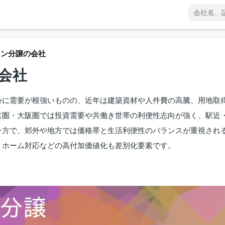
ョン分譲の会社
会社
心に需要が根強いものの、近年は建築資材や人件費の高騰、用地取
京圏・大阪圏では投資需要や共働き世帯の利便性志向が強く、駅近
一方で、郊外や地方では価格帯と生活利便性のバランスが重視され
トホーム対応などの高付加価値化も差別化要素です。