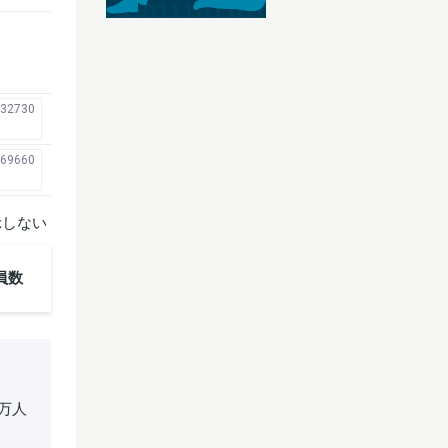
32730
69660
示しない
員数
1万人