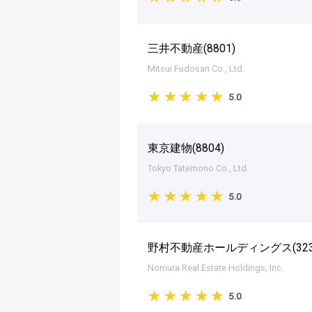
三井不動産(
8801
)
Mitsui Fudosan Co., Ltd.
5.0
東京建物(
8804
)
Tokyo Tatemono Co., Ltd.
5.0
野村不動産ホールディングス(
32
Nomura Real Estate Holdings, Inc.
5.0