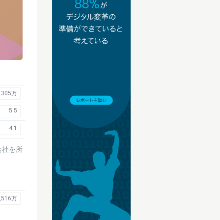
305万
5.5
4.1
会社を所
,516万