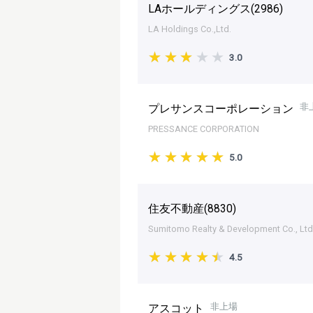
LAホールディングス(
2986
)
LA Holdings Co.,Ltd.
3.0
非
プレサンスコーポレーション
PRESSANCE CORPORATION
5.0
住友不動産(
8830
)
Sumitomo Realty & Development Co., Ltd
4.5
非上場
アスコット