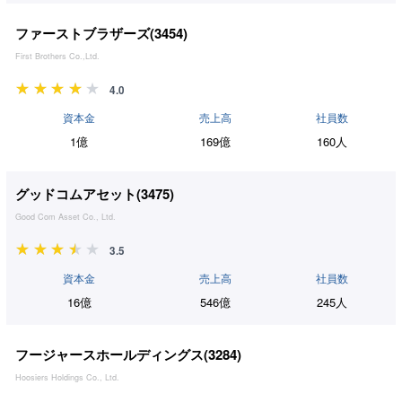
ファーストブラザーズ(
3454
)
First Brothers Co.,Ltd.
4.0
資本金
売上高
社員数
1億
169億
160人
グッドコムアセット(
3475
)
Good Com Asset Co., Ltd.
3.5
資本金
売上高
社員数
16億
546億
245人
フージャースホールディングス(
3284
)
Hoosiers Holdings Co., Ltd.