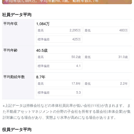
社員データ平均
1,084万
平均年収
最高
2,295万
最低
483万
標準偏差
425万
40.5歳
平均年齢
最高
50.2歳
最低
31.0歳
標準偏差
4.1
8.7年
平均勤続年数
最高
17.8年
最低
2.2年
標準偏差
5.3
※上記データは持株会社などの本体社員比率が低い会社(11社)が含まれます。 ま
た不動産アセットマネジメントの分野の子会社を所有する親会社(本体企業)が集
計対象になる場合があり、実態より水準が高めになる場合があります。
役員データ平均