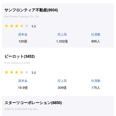
サンフロンティア不動産(
8934
)
Sun Frontier Fudousan Co., Ltd.
3.5
資本金
売上高
社員数
120億
1,032億
895人
ビーロット(
3452
)
B-Lot Company Limited
3.5
資本金
売上高
社員数
19.9億
309億
175人
スターツコーポレーション(
8850
)
STARTS CORPORATION INC.