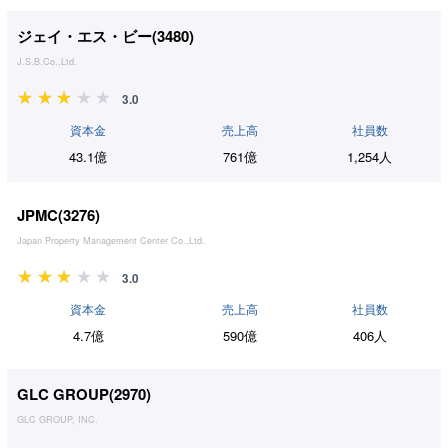
ジェイ・エス・ビー(
3480
)
J.S.B.Co.,Ltd.
3.0
資本金
売上高
社員数
43.1億
761億
1,254人
JPMC(
3276
)
Japan Property Management Center Co.,Ltd.
3.0
資本金
売上高
社員数
4.7億
590億
406人
GLC GROUP(
2970
)
GLC GROUP, INC.