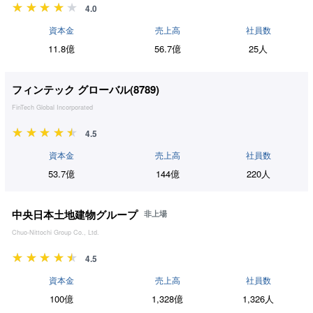
4.0
資本金
売上高
社員数
11.8億
56.7億
25人
フィンテック グローバル(
8789
)
FinTech Global Incorporated
4.5
資本金
売上高
社員数
53.7億
144億
220人
中央日本土地建物グループ
非上場
Chuo-Nittochi Group Co., Ltd.
4.5
資本金
売上高
社員数
100億
1,328億
1,326人