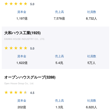
5.0
資本金
売上高
社員数
1,197億
7,576億
8,732人
大和ハウス工業(
1925
)
DAIWA HOUSE INDUSTRY CO., LTD.
5.0
資本金
売上高
社員数
1,622億
5.4兆
5万人
オープンハウスグループ(
3288
)
Open House Group Co., Ltd.
4.5
資本金
売上高
社員数
202億
1.3兆
6,620人