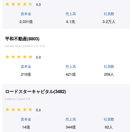
4.5
資本金
売上高
社員数
2,031億
4.1兆
3.2万人
平和不動産(
8803
)
HEIWA REAL ESTATE CO.,LTD.
5.0
資本金
売上高
社員数
215億
421億
259人
ロードスターキャピタル(
3482
)
Loadstar Capital K.K.
5.0
資本金
売上高
社員数
14億
344億
62人