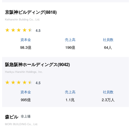
京阪神ビルディング(
8818
)
Keihanshin Building Co., Ltd.
4.5
資本金
売上高
社員数
98.3億
196億
64人
阪急阪神ホールディングス(
9042
)
Hankyu Hanshin Holdings, Inc.
4.5
資本金
売上高
社員数
995億
1.1兆
2.3万人
森ビル
非上場
MORI BUILDING Co., Ltd.