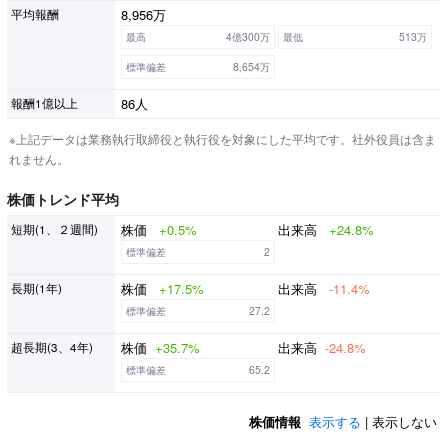
8,956万
平均報酬
最高
4億300万
最低
513万
標準偏差
8,654万
86人
報酬1億以上
※上記データは業務執行取締役と執行役を対象にした平均です。社外役員は含ま
れません。
株価トレンド平均
株価
+0.5%
出来高
+24.8%
短期(1、２週間)
標準偏差
2
株価
+17.5%
出来高
-11.4%
長期(1年)
標準偏差
27.2
株価
+35.7%
出来高
-24.8%
超長期(3、4年)
標準偏差
65.2
株価情報
表示する
| 表示しない