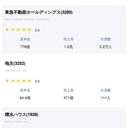
東急不動産ホールディングス(
3289
)
Tokyu Fudosan Holdings Corporation
5.0
資本金
売上高
社員数
776億
1.2兆
2.2万人
地主(
3252
)
JINUSHI Co., Ltd.
5.0
資本金
売上高
社員数
64.6億
571億
111人
積水ハウス(
1928
)
Sekisui House, Ltd.