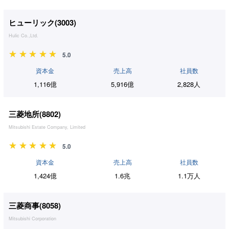
ヒューリック(
3003
)
Hulic Co.,Ltd.
5.0
資本金
売上高
社員数
1,116億
5,916億
2,828人
三菱地所(
8802
)
Mitsubishi Estate Company, Limited
5.0
資本金
売上高
社員数
1,424億
1.6兆
1.1万人
三菱商事(
8058
)
Mitsubishi Corporation