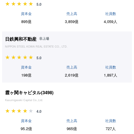
5.0
資本金
売上高
社員数
895億
3,859億
4,059人
日鉄興和不動産
非上場
NIPPON STEEL KOWA REAL ESTATE CO., LTD.
5.0
資本金
売上高
社員数
198億
2,619億
1,897人
霞ヶ関キャピタル(
3498
)
Kasumigaseki Capital Co.,Ltd.
4.0
資本金
売上高
社員数
95.2億
965億
727人