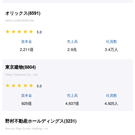
オリックス(
8591
)
ORIX CORPORATION
5.0
資本金
売上高
社員数
2,211億
2.9兆
3.4万人
東京建物(
8804
)
Tokyo Tatemono Co., Ltd.
5.0
資本金
売上高
社員数
925億
4,637億
4,925人
野村不動産ホールディングス(
3231
)
Nomura Real Estate Holdings, Inc.