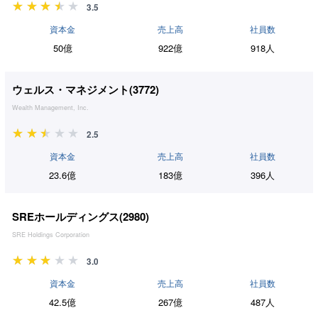
3.5
資本金
売上高
社員数
50億
922億
918人
ウェルス・マネジメント(
3772
)
Wealth Management, Inc.
2.5
資本金
売上高
社員数
23.6億
183億
396人
SREホールディングス(
2980
)
SRE Holdings Corporation
3.0
資本金
売上高
社員数
42.5億
267億
487人