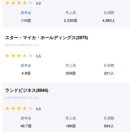
4.0
資本金
売上高
社員数
110億
2,330億
4,683人
スター・マイカ・ホールディングス(
2975
)
Star Mica Holdings Co.,Ltd.
3.5
資本金
売上高
社員数
4.8億
559億
201人
ランドビジネス(
8944
)
LAND BUSINESS CO.,LTD.
4.0
資本金
売上高
社員数
49.7億
186億
604人