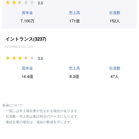
2.5
資本金
売上高
社員数
7,100万
171億
152人
イントランス(
3237
)
INTRANCE CO.,LTD.
3.5
資本金
売上高
社員数
14.4億
8.3億
47人
各値について:
・一覧には非上場企業が含まれる場合があります。
・社員数・売上高は集計時点のデータになります。
・連結企業の場合は、連結の数値を示します。