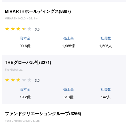
MIRARTHホールディングス(
8897
)
MIRARTH HOLDINGS, Inc.
3.5
資本金
売上高
社員数
90.6億
1,965億
1,506人
THEグローバル社(
3271
)
The Global Ltd.
3.0
資本金
売上高
社員数
19.2億
618億
142人
ファンドクリエーショングループ(
3266
)
Fund Creation Group Co.,Ltd.