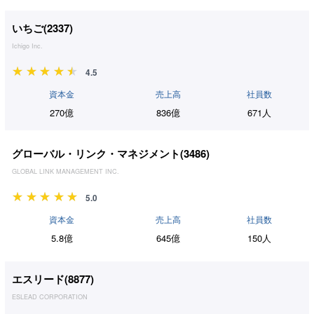
いちご(
2337
)
Ichigo Inc.
4.5
資本金
売上高
社員数
270億
836億
671人
グローバル・リンク・マネジメント(
3486
)
GLOBAL LINK MANAGEMENT INC.
5.0
資本金
売上高
社員数
5.8億
645億
150人
エスリード(
8877
)
ESLEAD CORPORATION