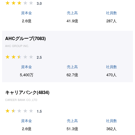
3.0
資本金
売上高
社員数
2.6億
41.9億
287人
AHCグループ(
7083
)
AHC GROUP INC.
2.5
資本金
売上高
社員数
5,400万
62.7億
470人
キャリアバンク(
4834
)
CAREER BANK CO.,LTD
1.5
資本金
売上高
社員数
2.6億
51.3億
362人