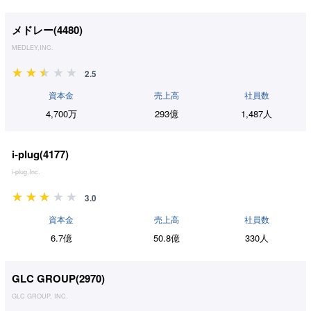
メドレー(
4480
)
MEDLEY,INC.
2.5
資本金
売上高
社員数
4,700万
293億
1,487人
i-plug(
4177
)
i-plug,Inc.
3.0
資本金
売上高
社員数
6.7億
50.8億
330人
GLC GROUP(
2970
)
GLC GROUP, INC.