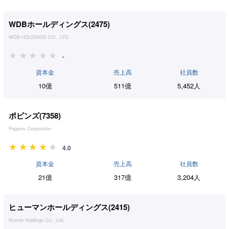
WDBホールディングス(
2475
)
WDB HOLDINGS CO., LTD.
-
資本金
売上高
社員数
10億
511億
5,452人
ポピンズ(
7358
)
Poppins Corporation
4.0
資本金
売上高
社員数
21億
317億
3,204人
ヒューマンホールディングス(
2415
)
Human Holdings Co., Ltd.