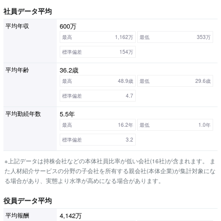
社員データ平均
600万
平均年収
最高
1,162万
最低
353万
標準偏差
154万
36.2歳
平均年齢
最高
48.9歳
最低
29.6歳
標準偏差
4.7
5.5年
平均勤続年数
最高
16.2年
最低
1.0年
標準偏差
3.2
※上記データは持株会社などの本体社員比率が低い会社(16社)が含まれます。 ま
た人材紹介サービスの分野の子会社を所有する親会社(本体企業)が集計対象にな
る場合があり、実態より水準が高めになる場合があります。
役員データ平均
4,142万
平均報酬