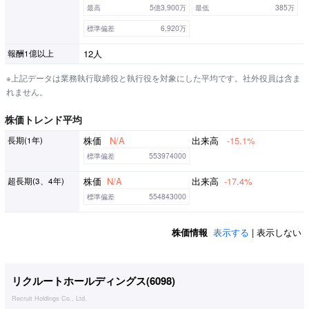
最高
5億3,900万
最低
385万
標準偏差
6,920万
12人
報酬1億以上
※上記データは業務執行取締役と執行役を対象にした平均です。社外役員は含ま
れません。
株価トレンド平均
株価
N/A
出来高
-15.1%
長期(1年)
標準偏差
553974000
株価
N/A
出来高
-17.4%
超長期(3、4年)
標準偏差
554843000
株価情報
表示する
| 表示しない
リクルートホールディングス(
6098
)
Recruit Holdings Co., Ltd.