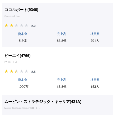
ココルポート(
9346
)
Cocorport, Inc.
2.0
資本金
売上高
社員数
5.8億
63.8億
791人
ピーエイ(
4766
)
PA Co., Ltd.
2.5
資本金
売上高
社員数
1,000万
18.8億
153人
ムービン・ストラテジック・キャリア(
421A
)
Movin' Strategic Career CO., LTD.