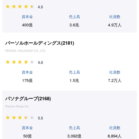
4.5
資本金
売上高
社員数
400億
3.6兆
4.9万人
パーソルホールディングス(
2181
)
PERSOL HOLDINGS CO.,LTD.
4.0
資本金
売上高
社員数
175億
1.5兆
7.2万人
パソナグループ(
2168
)
Pasona Group Inc.
3.5
資本金
売上高
社員数
50億
3,092億
8,894人