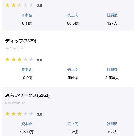
2.5
資本金
売上高
社員数
6.1億
66.5億
127人
ディップ(
2379
)
dip Corporation
3.0
資本金
売上高
社員数
10.9億
564億
2,530人
みらいワークス(
6563
)
Mirai Works Inc.
3.0
資本金
売上高
社員数
9,500万
112億
193人