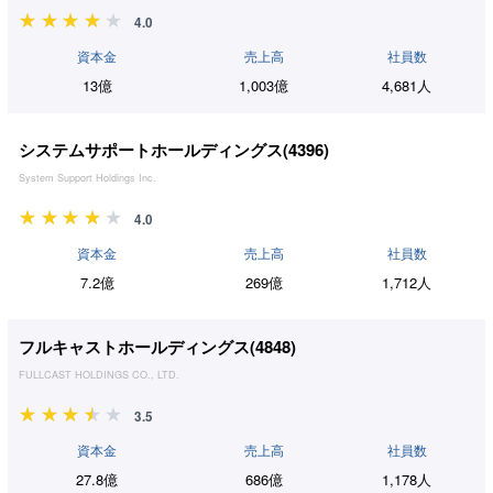
4.0
資本金
売上高
社員数
13億
1,003億
4,681人
システムサポートホールディングス(
4396
)
System Support Holdings Inc.
4.0
資本金
売上高
社員数
7.2億
269億
1,712人
フルキャストホールディングス(
4848
)
FULLCAST HOLDINGS CO., LTD.
3.5
資本金
売上高
社員数
27.8億
686億
1,178人