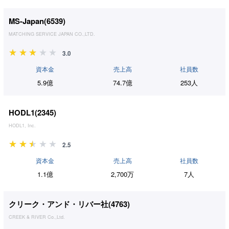
MS-Japan(
6539
)
MATCHING SERVICE JAPAN CO.,LTD.
3.0
資本金
売上高
社員数
5.9億
74.7億
253人
HODL1(
2345
)
HODL1, Inc.
2.5
資本金
売上高
社員数
1.1億
2,700万
7人
クリーク・アンド・リバー社(
4763
)
CREEK & RIVER Co.,Ltd.