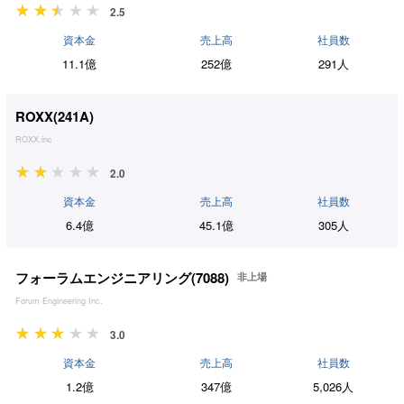
2.5
資本金
売上高
社員数
11.1億
252億
291人
ROXX(
241A
)
ROXX.inc
2.0
資本金
売上高
社員数
6.4億
45.1億
305人
フォーラムエンジニアリング(
7088
)
非上場
Forum Engineering Inc.
3.0
資本金
売上高
社員数
1.2億
347億
5,026人