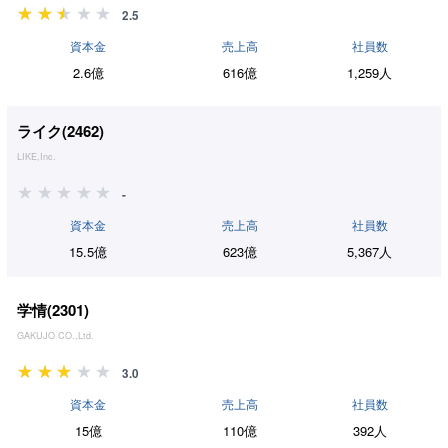
2.5
資本金
売上高
社員数
2.6億
616億
1,259人
ライク(
2462
)
LIKE,Inc.
-
資本金
売上高
社員数
15.5億
623億
5,367人
学情(
2301
)
GAKUJO CO.,Ltd.
3.0
資本金
売上高
社員数
15億
110億
392人