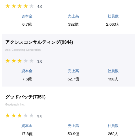
4.0
資本金
売上高
社員数
6.7億
392億
2,063人
アクシスコンサルティング(
9344
)
Axis Consulting Corporation
3.0
資本金
売上高
社員数
7.6億
52.7億
138人
グッドパッチ(
7351
)
Goodpatch Inc.
3.0
資本金
売上高
社員数
17.8億
50.9億
262人