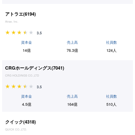
アトラエ(
6194
)
Atrae, Inc.
3.5
資本金
売上高
社員数
14億
76.3億
124人
CRGホールディングス(
7041
)
CRG HOLDINGS CO.,LTD
3.5
資本金
売上高
社員数
4.5億
164億
510人
クイック(
4318
)
QUICK CO.,LTD.