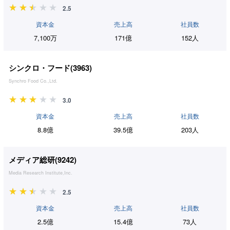
2.5
資本金
売上高
社員数
7,100万
171億
152人
シンクロ・フード(
3963
)
Synchro Food Co.,Ltd.
3.0
資本金
売上高
社員数
8.8億
39.5億
203人
メディア総研(
9242
)
Media Research Institute,Inc.
2.5
資本金
売上高
社員数
2.5億
15.4億
73人