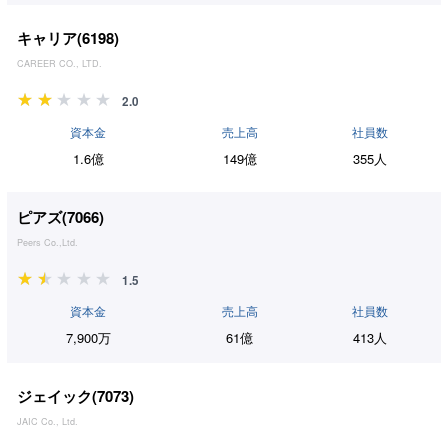
キャリア(
6198
)
CAREER CO., LTD.
2.0
資本金
売上高
社員数
1.6億
149億
355人
ピアズ(
7066
)
Peers Co.,Ltd.
1.5
資本金
売上高
社員数
7,900万
61億
413人
ジェイック(
7073
)
JAIC Co., Ltd.