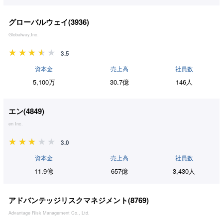
グローバルウェイ(
3936
)
Globalway,Inc.
3.5
資本金
売上高
社員数
5,100万
30.7億
146人
エン(
4849
)
en Inc.
3.0
資本金
売上高
社員数
11.9億
657億
3,430人
アドバンテッジリスクマネジメント(
8769
)
Advantage Risk Management Co., Ltd.