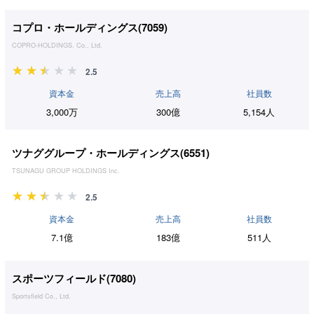
コプロ・ホールディングス(
7059
)
COPRO-HOLDINGS. Co., Ltd.
2.5
資本金
売上高
社員数
3,000万
300億
5,154人
ツナググループ・ホールディングス(
6551
)
TSUNAGU GROUP HOLDINGS Inc.
2.5
資本金
売上高
社員数
7.1億
183億
511人
スポーツフィールド(
7080
)
Sportsfield Co., Ltd.