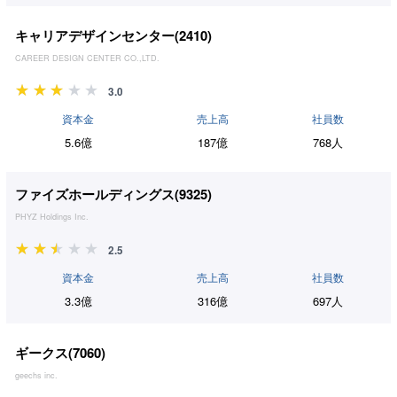
キャリアデザインセンター(
2410
)
CAREER DESIGN CENTER CO.,LTD.
3.0
資本金
売上高
社員数
5.6億
187億
768人
ファイズホールディングス(
9325
)
PHYZ Holdings Inc.
2.5
資本金
売上高
社員数
3.3億
316億
697人
ギークス(
7060
)
geechs inc.