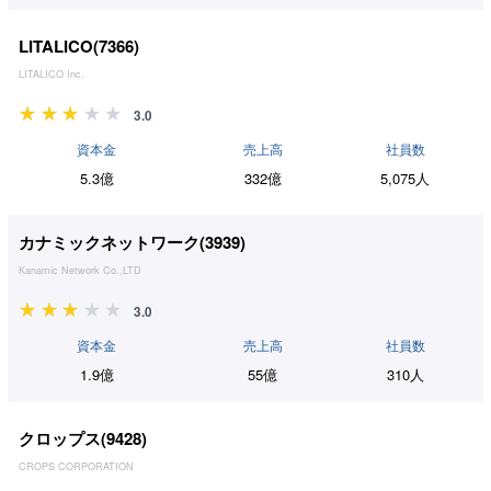
LITALICO(
7366
)
LITALICO Inc.
3.0
資本金
売上高
社員数
5.3億
332億
5,075人
カナミックネットワーク(
3939
)
Kanamic Network Co.,LTD
3.0
資本金
売上高
社員数
1.9億
55億
310人
クロップス(
9428
)
CROPS CORPORATION