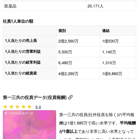
医薬品
20,171人
社員1人単位の額
個別
連結
1人当たりの売上高
2億2,560万
1億530万
1人当たりの営業利益
5,500万
1,140万
1人当たりの経常利益
6,480万
1,310万
1人当たりの総資産
4億2,290万
1億9,860万
第一三共の役員データ(役員報酬)
5.0
第一三共の役員(社外役員を除く)の平均報
酬は1億1,685万で高い水準です。
平均報酬
が1億以上
であり非常に高い水準となって