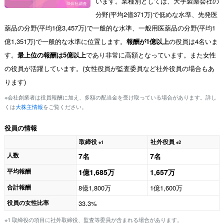
います。業種別としては、大手製薬会社の
分野(平均2億371万)で低めな水準、先発医
薬品の分野(平均1億3,457万)で一般的な水準、一般用医薬品の分野(平均1
億1,351万)で一般的な水準に位置します。
報酬が1億以上
の役員は4名いま
す。
最上位の報酬は5億以上
であり非常に高額となっています。また女性
の役員が活躍しています。(女性役員が監査委員など社外役員の場合もあ
ります)
※会社創業者は役員報酬に加え、多額の配当金を受け取っている場合があります。詳し
くは
大株主情報
をご覧ください。
役員の情報
取締役
社外役員
※1
※2
人数
7名
7名
平均報酬
1億1,685万
1,657万
合計報酬
8億1,800万
1億1,600万
役員の女性比率
33.3%
※1 取締役の項目に社外取締役、監査等委員が含まれる場合があります。