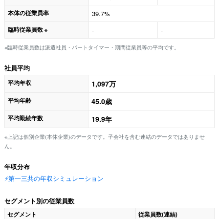
本体の従業員率
39.7%
臨時従業員数
-
-
※
※臨時従業員数は派遣社員・パートタイマー・期間従業員等の平均です。
社員平均
平均年収
1,097万
平均年齢
45.0歳
平均勤続年数
19.9年
※上記は個別企業(本体企業)のデータです。子会社を含む連結のデータではありませ
ん。
年収分布
⚡️第一三共の年収シミュレーション
セグメント別の従業員数
セグメント
従業員数(連結)