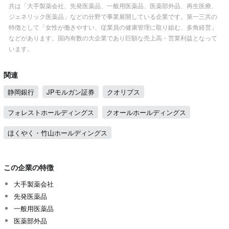
共は「大手製薬会社、先発医薬品、一般用医薬品、医薬部外品、再生医療、
ジェネリック医薬品」などの分野で事業展開している企業です。第一三共の
特徴として「女性が働きやすい、従業員の健康管理に取り組む、多角経営」
などがあります。国内有数の大企業であり巨額な売上高・営業利益となって
います。
関連
静岡銀行
JPモルガン証券
クオリプス
フォレストホールディングス
クオールホールディングス
ほくやく・竹山ホールディングス
この企業の特徴
大手製薬会社
先発医薬品
一般用医薬品
医薬部外品