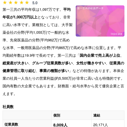
5.0
第一三共の平均年収は1,097万です。
平均
年収が1,000万円以上
となっており、非常
に高い水準です。業種別としては、大手製
薬会社の分野(平均1,055万)で一般的な水
準、先発医薬品の分野(平均962万)で高め
な水準、一般用医薬品の分野(平均865万)で高めな水準に位置します。平
均勤続年数は19.9年で長めです。第一三共は「
国内企業で売上高が上位
、
総資産が大きい
、
グループ従業員数が多い
、
女性が働きやすい
、
従業員の
健康管理に取り組む
、
事業の種類が多い
」などの特徴があります。本体企
業の社員一人当たりの営業利益(約5,500万)が非常に高い点も特徴的です。
国内有数の大企業でもあります。財務面・給与水準から見て優良企業と言
えます。
社員数
個別
連結
従業員数
8,009人
20,171人