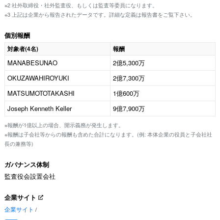
※2 社外取締役・社外監査役、もしくは監査等委員になります。
※3 上記は企業から報告されたデータです。詳細な定義は報告書をご覧下さい。
個別報酬
対象者(4名)
報酬
MANABESUNAO
2億5,300万
OKUZAWAHIROYUKI
2億7,300万
MATSUMOTOTAKASHI
1億600万
Joseph Kenneth Keller
9億7,900万
※報酬が1億以上の場合、開示義務が発生します。
※報酬は子会社等からの報酬も含めた合計になります。(例: 本体企業の役員と子会社社
長の兼務等)
ガバナンス体制
監査役会設置会社
企業サイト
企業サイト
/