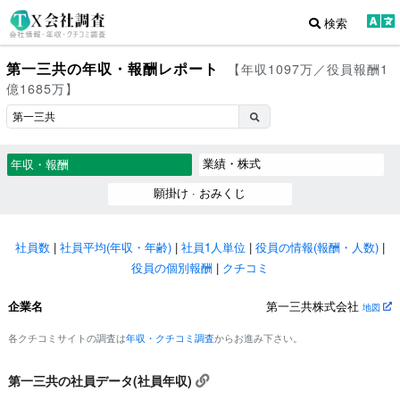
検索
第一三共の年収・報酬レポート
【年収1097万／役員報酬1
億1685万】
業績・株式
年収・報酬
願掛け · おみくじ
社員数
|
社員平均(年収・年齢)
|
社員1人単位
|
役員の情報(報酬・人数)
|
役員の個別報酬
|
クチコミ
企業名
第一三共株式会社
地図
各クチコミサイトの調査は
年収・クチコミ調査
からお進み下さい。
第一三共の社員データ(社員年収)