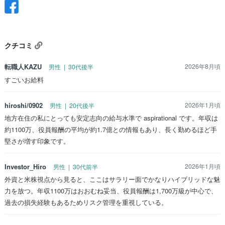
クチコミ
転職人KAZU
2026年8月頃
男性 | 30代後半
すごいお給料
hiroshi/0902
2026年1月頃
男性 | 20代後半
地方在住の私にとっても安定志向の給与水準で aspirational です。年収は
約1100万、役員報酬の平均が約1.7億との情報もあり、長く勤めるほど手
堅さが増す印象です。
Investor_Hiro
2026年1月頃
男性 | 30代前半
外資と米株視点から見ると、ここはサラリー面でかなりハイブリッドな魅
力を放つ。年収1100万はおおむね妥当、役員報酬は1,700万級が中心で、
過去の損失経験もあるためリスク管理を重視している。