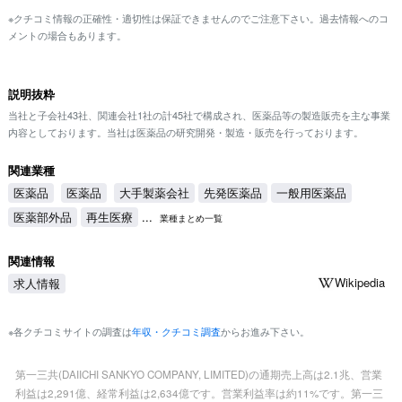
※クチコミ情報の正確性・適切性は保証できませんのでご注意下さい。過去情報へのコ
メントの場合もあります。
説明抜粋
当社と子会社43社、関連会社1社の計45社で構成され、医薬品等の製造販売を主な事業
内容としております。当社は医薬品の研究開発・製造・販売を行っております。
関連業種
医薬品
医薬品
大手製薬会社
先発医薬品
一般用医薬品
医薬部外品
再生医療
...
業種まとめ一覧
関連情報
Wikipedia
求人情報
※各クチコミサイトの調査は
年収・クチコミ調査
からお進み下さい。
第一三共(DAIICHI SANKYO COMPANY, LIMITED)の通期売上高は2.1兆、営業
利益は2,291億、経常利益は2,634億です。営業利益率は約11%です。第一三