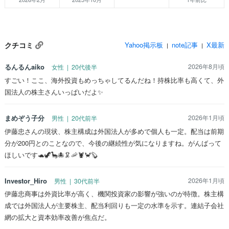
クチコミ
Yahoo掲示板
note記事
X最新
|
|
るんるんaiko
2026年8月頃
女性 | 20代後半
すごい！ここ、海外投資もめっちゃしてるんだね！持株比率も高くて、外
国法人の株主さんいっぱいだよ✨
まめぞう子分
2026年1月頃
男性 | 20代前半
伊藤忠さんの現状、株主構成は外国法人が多めで個人も一定。配当は前期
分が200円とのことなので、今後の継続性が気になりますね。がんばって
ほしいです🐢🦖🦕🐙🦑🦐🦞🦀🦫
Investor_Hiro
2026年1月頃
男性 | 30代前半
伊藤忠商事は外資比率が高く、機関投資家の影響が強いのが特徴。株主構
成では外国法人が主要株主、配当利回りも一定の水準を示す。連結子会社
網の拡大と資本効率改善が焦点だ。