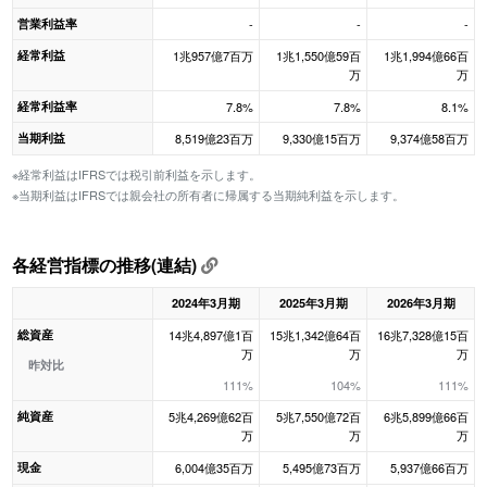
営業利益率
-
-
-
経常利益
1兆957億7百万
1兆1,550億59百
1兆1,994億66百
万
万
経常利益率
7.8%
7.8%
8.1%
当期利益
8,519億23百万
9,330億15百万
9,374億58百万
※経常利益はIFRSでは税引前利益を示します。
※当期利益はIFRSでは親会社の所有者に帰属する当期純利益を示します。
各経営指標の推移(連結)
2024年3月期
2025年3月期
2026年3月期
総資産
14兆4,897億1百
15兆1,342億64百
16兆7,328億15百
万
万
万
昨対比
111%
104%
111%
純資産
5兆4,269億62百
5兆7,550億72百
6兆5,899億66百
万
万
万
現金
6,004億35百万
5,495億73百万
5,937億66百万