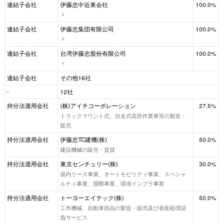
連結子会社
伊藤忠中近東会社
100.0%
〃
連結子会社
伊藤忠集団有限公司
100.0%
〃
連結子会社
台湾伊藤忠股份有限公司
100.0%
〃
連結子会社
その他16社
-
12社
持分法適用会社
(株)アイチコーポレーション
27.5%
トラックマウント式、自走式高所作業車等の製造・
販売
持分法適用会社
伊藤忠TC建機(株)
50.0%
建設機械の販売・賃貸
持分法適用会社
東京センチュリー(株)
30.0%
国内リース事業、オートモビリティ事業、スペシャ
ルティ事業、国際事業、環境インフラ事業
持分法適用会社
トーヨーエイテック(株)
50.0%
工作機械、自動車部品の製造・販売及び表面処理請
負サービス