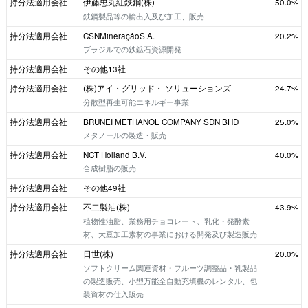
持分法適用会社
伊藤忠丸紅鉄鋼(株)
50.0%
鉄鋼製品等の輸出入及び加工、販売
持分法適用会社
CSNMineraçãoS.A.
20.2%
ブラジルでの鉄鉱石資源開発
持分法適用会社
その他13社
持分法適用会社
(株)アイ・グリッド・ ソリューションズ
24.7%
分散型再生可能エネルギー事業
持分法適用会社
BRUNEI METHANOL COMPANY SDN BHD
25.0%
メタノールの製造・販売
持分法適用会社
NCT Holland B.V.
40.0%
合成樹脂の販売
持分法適用会社
その他49社
持分法適用会社
不二製油(株)
43.9%
植物性油脂、業務用チョコレート、乳化・発酵素
材、大豆加工素材の事業における開発及び製造販売
持分法適用会社
日世(株)
20.0%
ソフトクリーム関連資材・フルーツ調整品・乳製品
の製造販売、小型万能全自動充填機のレンタル、包
装資材の仕入販売