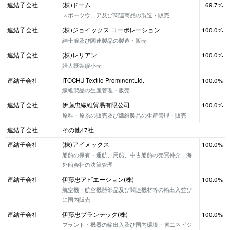
連結子会社
(株)ドーム
69.7%
スポーツウェア及び関連商品の製造・販売
連結子会社
(株)ジョイックス コーポレーション
100.0%
紳士服及び関連製品の製造・販売
連結子会社
(株)レリアン
100.0%
婦人既製服小売
連結子会社
ITOCHU Textile ProminentLtd.
100.0%
繊維製品の生産管理・販売
連結子会社
伊藤忠繊維貿易有限公司
100.0%
原料・原糸の販売及び繊維製品の生産管理・販売
連結子会社
その他47社
連結子会社
(株)アイメックス
100.0%
船舶の保有・運航、用船、中古船舶の売買仲介、海
外船会社の決算管理
連結子会社
伊藤忠アビエーション(株)
100.0%
航空機・航空機器部品及び関連機材等の輸出入並び
に国内販売
連結子会社
伊藤忠プランテック(株)
100.0%
プラント・機器の輸出入及び国内環境・省エネビジ