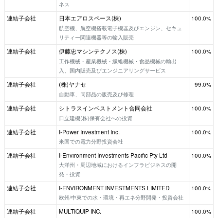
ネス
連結子会社
日本エアロスペース(株)
100.0%
航空機、航空機搭載電子機器及びエンジン、セキュ
リティー関連機器等の輸入販売
連結子会社
伊藤忠マシンテクノス(株)
100.0%
工作機械・産業機械・繊維機械・食品機械の輸出
入、国内販売及びエンジニアリングサービス
連結子会社
(株)ヤナセ
99.0%
自動車、同部品の販売及び修理
連結子会社
シトラスインベストメント合同会社
100.0%
日立建機(株)保有会社への投資
連結子会社
I-Power Investment Inc.
100.0%
米国での電力分野投資会社
連結子会社
I-Environment Investments Pacific Pty Ltd
100.0%
大洋州・周辺地域におけるインフラビジネスの開
発・投資
連結子会社
I-ENVIRONMENT INVESTMENTS LIMITED
100.0%
欧州/中東での水・環境・再エネ分野開発・投資会社
連結子会社
MULTIQUIP INC.
100.0%