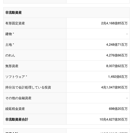
非流動資産
有形固定資産
2兆4,168億85百万
建物 *
-
土地 *
4,248億71百万
のれん
4,276億66百万
無形資産
8,007億62百万
ソフトウェア *
1,492億6百万
持分法で会計処理している投資
4兆1,047億90百万
その他の金融資産
-
繰延税金資産
698億20百万
10兆4,627億30百万
非流動資産合計