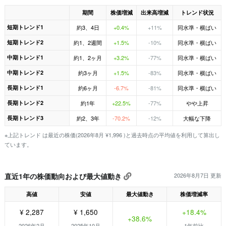
期間
株価増減
出来高増減
トレンド状況
短期トレンド1
約3、4日
+0.4%
+11%
同水準・横ばい
短期トレンド2
約1、2週間
+1.5%
-10%
同水準・横ばい
中期トレンド1
約1、2ヶ月
+3.2%
-77%
同水準・横ばい
中期トレンド2
約3ヶ月
+1.5%
-83%
同水準・横ばい
長期トレンド1
約6ヶ月
-6.7%
-81%
同水準・横ばい
長期トレンド2
約1年
+22.5%
-77%
やや上昇
長期トレンド3
約2、3年
-70.2%
-12%
大幅な下降
※上記トレンド は最近の株価(2026年8月 ¥1,996 )と過去時点の平均値を利用して算出し
ています。
直近1年の株価動向および最大値動き
2026年8月7日 更新
高値
安値
最大値動き
株価増減率
¥ 2,287
¥ 1,650
+18.4%
+38.6%
2026年2月
2025年10月
1年前比