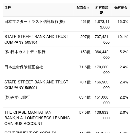
名称
配当金
所有株式
保有割合
※
数
日本マスタートラスト信託銀行(株)
451億
1,073,11
15.3%
3,000
STATE STREET BANK AND TRUST
297億
707,421,
10.1%
COMPANY 505104
000
(株)日本カストディ銀行
153億
364,442,
5.2%
000
日本生命保険相互会社
71.5億
170,280,
2.4%
000
STATE STREET BANK AND TRUST
70.1億
166,903,
2.4%
COMPANY 505001
000
(株)みずほ銀行
63.4億
151,000,
2.2%
000
THE CHASE MANHATTAN
57.5億
136,933,
2.0%
BANK,N.A. LONDONSECS LENDING
000
OMNIBUS ACCOUNT
GOVERNMENT OF NORWAY
41.9億
99,767,0
1.4%