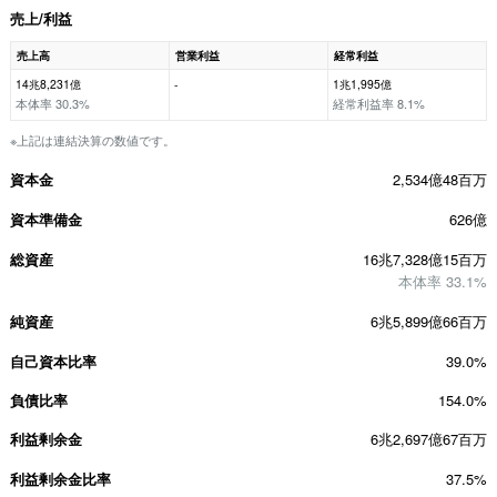
売上/利益
売上高
営業利益
経常利益
14兆8,231億
-
1兆1,995億
本体率 30.3%
経常利益率 8.1%
※上記は連結決算の数値です。
資本金
2,534億48百万
資本準備金
626億
総資産
16兆7,328億15百万
本体率 33.1%
純資産
6兆5,899億66百万
自己資本比率
39.0%
負債比率
154.0%
利益剰余金
6兆2,697億67百万
利益剰余金比率
37.5%