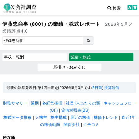
検索
伊藤忠商事 (8001) の業績・株式レポート
2026年3月／
業績評点4.0
年収・報酬
業績・株式
願掛け · おみくじ
最新の決算発表日(第1四半期)は2026年8月3日です(
5日前
)
決算短信
財務サマリー
|
通期
|
各経営指標
|
社員1人当たりの額
|
キャッシュフロー
(CF)
|
貸借対照表(BS)
株式データ推移
|
大株主
|
株主構成
|
最近の株価
|
株価トレンド
|
直近1年
の株価動向
|
関係会社
|
クチコミ
所在地