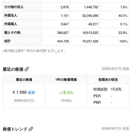
その他の法人
2,676
1,448,792
1.8%
外国法人
1,101
32,046,368
40.5%
外国個人
3,847
48,217
0.1%
個人その他
396,827
18,813,025
23.8%
合計
404,728
79,207,428
100%
※株式数は通常"1単元の株式数"を示します。
最近の株価
2026年8月7日 更新
最近の株価
1年の株価増減
前期末の状況
時価総額
15.8兆
¥ 1,996
+18.4%
最新
PER
-
2026年8月7日
1年前比
PBR
-
株価トレンド
2026年8月7日 更新