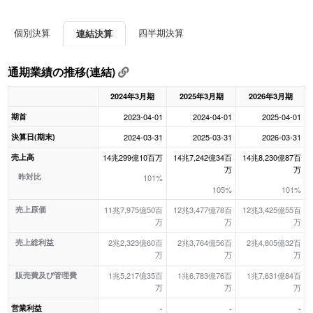
個別決算
四半期決算
連結決算
通期業績の推移(連結)
2024年3月期
2025年3月期
2026年3月期
期首
2023-04-01
2024-04-01
2025-04-01
決算日(期末)
2024-03-31
2025-03-31
2026-03-31
売上高
14兆299億10百万
14兆7,242億34百
14兆8,230億87百
万
万
昨対比
101%
105%
101%
売上原価
11兆7,975億50百
12兆3,477億78百
12兆3,425億55百
万
万
万
売上総利益
2兆2,323億60百
2兆3,764億56百
2兆4,805億32百
万
万
万
販売費及び管理費
1兆5,217億35百
1兆6,783億76百
1兆7,631億84百
万
万
万
営業利益
-
-
-