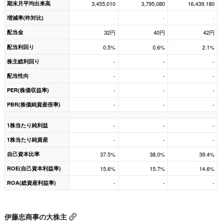
期末月平均出来高
3,455,010
3,795,080
16,439,180
増減率(昨対比)
-
-
-
配当金
32円
40円
42円
配当利回り
0.5%
0.6%
2.1%
株主総利回り
-
-
-
配当性向
-
-
-
PER(株価収益率)
-
-
-
PBR(株価純資産倍率)
-
-
-
1株当たり純利益
-
-
-
1株当たり純資産
-
-
-
自己資本比率
37.5%
38.0%
39.4%
ROE(自己資本利益率)
15.6%
15.7%
14.6%
ROA(総資産利益率)
-
-
-
伊藤忠商事の大株主