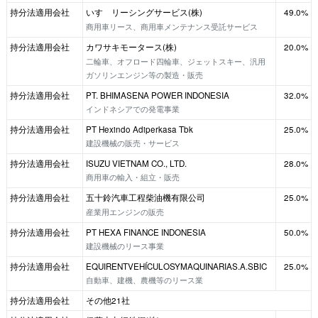
持分法適用会社
いすゞリーシングサービス(株)
49.0%
商用車リース、商用車メンテナンス受託サービス
持分法適用会社
カワサキモータース(株)
20.0%
二輪車、オフロード四輪車、ジェットスキー、汎用
ガソリンエンジン等の製造・販売
持分法適用会社
PT. BHIMASENA POWER INDONESIA
32.0%
インドネシアでの発電事業
持分法適用会社
PT Hexindo Adiperkasa Tbk
25.0%
建設機械の販売・サービス
持分法適用会社
ISUZU VIETNAM CO., LTD.
28.0%
商用車の輸入・組立・販売
持分法適用会社
五十鈴汽車工程柴油機有限公司
25.0%
産業用エンジンの販売
持分法適用会社
PT HEXA FINANCE INDONESIA
50.0%
建設機械のリース事業
持分法適用会社
EQUIRENTVEHÍCULOSYMAQUINARIAS.A.SBIC
25.0%
自動車、建機、農機等のリース業
持分法適用会社
その他21社