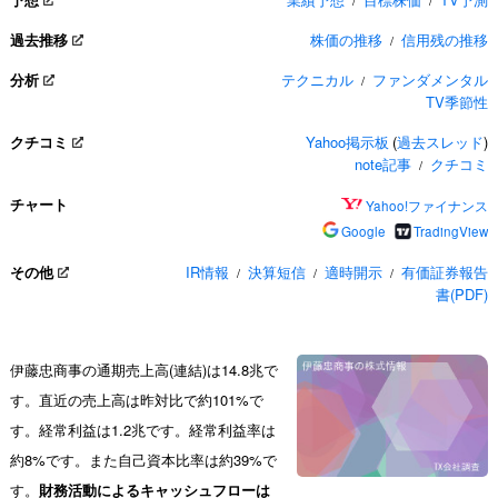
/
/
過去推移
株価の推移
信用残の推移
/
分析
テクニカル
ファンダメンタル
/
TV季節性
クチコミ
Yahoo掲示板
(
過去スレッド
)
note記事
クチコミ
/
チャート
Yahoo!ファイナンス
Google
TradingView
その他
IR情報
決算短信
適時開示
有価証券報告
/
/
/
書(PDF)
伊藤忠商事の通期売上高(連結)は14.8兆で
す。直近の売上高は昨対比で約101%で
す。経常利益は1.2兆です。経常利益率は
約8%です。また自己資本比率は約39%で
す。
財務活動によるキャッシュフローは