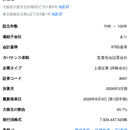
大阪府大阪市北区梅田3丁目1番3号
地図
東京都港区北青山2丁目5番1号
地図
設立年数
70年 ～ 100年
連結子会社
あり
会計基準
IFRS基準
ガバナンス体制
監査役会設置会社
企業タイプ
上場企業 (持株会社)
証券コード
8001
決算月
2026年3月期
最新発表日
2026年8月3日 (第1四半期)
大株主の割合
43.7%
発行済株式
7,924,447,520株
予想
業績予想
目標株価
TV予測