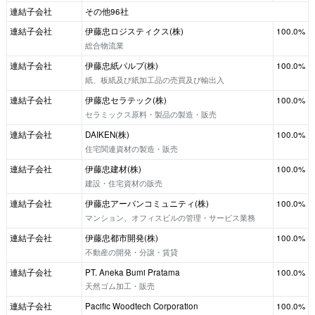
連結子会社
その他96社
連結子会社
伊藤忠ロジスティクス(株)
100.0%
総合物流業
連結子会社
伊藤忠紙パルプ(株)
100.0%
紙、板紙及び紙加工品の売買及び輸出入
連結子会社
伊藤忠セラテック(株)
100.0%
セラミックス原料・製品の製造・販売
連結子会社
DAIKEN(株)
100.0%
住宅関連資材の製造・販売
連結子会社
伊藤忠建材(株)
100.0%
建設・住宅資材の販売
連結子会社
伊藤忠アーバンコミュニティ(株)
100.0%
マンション、オフィスビルの管理・サービス業務
連結子会社
伊藤忠都市開発(株)
100.0%
不動産の開発・分譲・賃貸
連結子会社
PT. Aneka Bumi Pratama
100.0%
天然ゴム加工・販売
連結子会社
Pacific Woodtech Corporation
100.0%