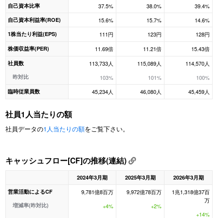
自己資本比率
37.5%
38.0%
39.4%
自己資本利益率(ROE)
15.6%
15.7%
14.6%
1株当たり利益(EPS)
111円
123円
128円
株価収益率(PER)
11.69倍
11.21倍
15.43倍
社員数
113,733人
115,089人
114,570人
昨対比
103%
101%
100%
臨時従業員数
45,234人
46,080人
45,459人
社員1人当たりの額
社員データの
1人当たりの額
をご覧下さい。
キャッシュフロー[CF]の推移(連結)
2024年3月期
2025年3月期
2026年3月期
営業活動によるCF
9,781億8百万
9,972億78百万
1兆1,318億37百
万
増減率(昨対比)
+4%
+2%
+14%