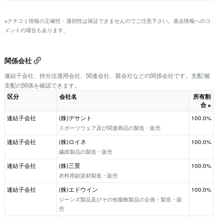
※クチコミ情報の正確性・適切性は保証できませんのでご注意下さい。過去情報へのコ
メントの場合もあります。
関係会社
連結子会社、持分法適用会社、関連会社、親会社などの関係会社です。支配/被
支配の関係を確認できます。
区分
会社名
所有割
合
※
連結子会社
(株)デサント
100.0%
スポーツウェア及び関連商品の製造・販売
連結子会社
(株)ロイネ
100.0%
繊維製品の製造・販売
連結子会社
(株)三景
100.0%
衣料用副資材製造・販売
連結子会社
(株)エドウイン
100.0%
ジーンズ製品及びその他服飾製品の企画・製造・販
売