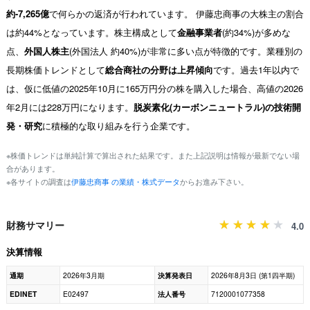
約-7,265億
で何らかの返済が行われています。 伊藤忠商事の大株主の割合
は約44%となっています。株主構成として
金融事業者
(約34%)が多めな
点、
外国人株主
(外国法人 約40%)が非常に多い点が特徴的です。業種別の
長期株価トレンドとして
総合商社の分野は上昇傾向
です。過去1年以内で
は、仮に低値の2025年10月に165万円分の株を購入した場合、高値の2026
年2月には228万円になります。
脱炭素化(カーボンニュートラル)の技術開
発・研究
に積極的な取り組みを行う企業です。
※株価トレンドは単純計算で算出された結果です。また上記説明は情報が最新でない場
合があります。
※各サイトの調査は
伊藤忠商事 の業績・株式データ
からお進み下さい。
財務サマリー
4.0
決算情報
通期
2026年3月期
決算発表日
2026年8月3日 (第1四半期)
EDINET
E02497
法人番号
7120001077358