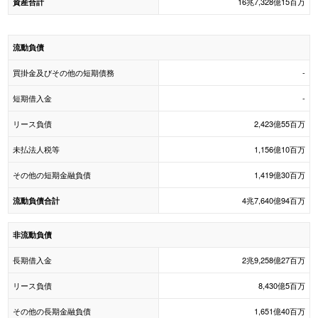
16兆7,328億15百万
資産合計
流動負債
買掛金及びその他の短期債務
-
短期借入金
-
リース負債
2,423億55百万
未払法人税等
1,156億10百万
その他の短期金融負債
1,419億30百万
4兆7,640億94百万
流動負債合計
非流動負債
長期借入金
2兆9,258億27百万
リース負債
8,430億5百万
その他の長期金融負債
1,651億40百万