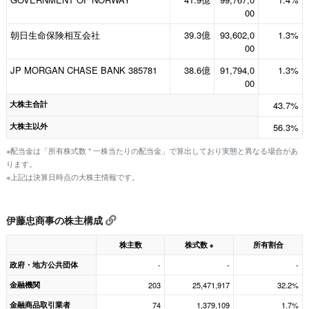
00
朝日生命保険相互会社
39.3億
93,602,0
1.3%
00
JP MORGAN CHASE BANK 385781
38.6億
91,794,0
1.3%
00
大株主合計
43.7%
大株主以外
56.3%
※配当金は「所有株式数 * 一株当たりの配当金」で算出しており実態と異なる場合があ
ります。
※上記は決算日時点の大株主情報です。
伊藤忠商事の株主構成
株主数
株式数
所有割合
※
政府・地方公共団体
-
-
-
金融機関
203
25,471,917
32.2%
金融商品取引業者
74
1,379,109
1.7%