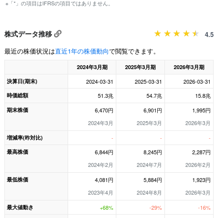
※「*」の項目はIFRSの項目ではありません。
株式データ推移
4.5
最近の株価状況は
直近1年の株価動向
で閲覧できます。
2024年3月期
2025年3月期
2026年3月期
決算日(期末)
2024-03-31
2025-03-31
2026-03-31
時価総額
51.3兆
54.7兆
15.8兆
期末株価
6,470円
6,901円
1,995円
2024年3月
2025年3月
2026年3月
増減率(昨対比)
-
-
-
最高株価
6,844円
8,245円
2,287円
2024年2月
2024年7月
2026年2月
最低株価
4,081円
5,884円
1,923円
2023年4月
2024年8月
2026年3月
最大値動き
+68%
-29%
-16%