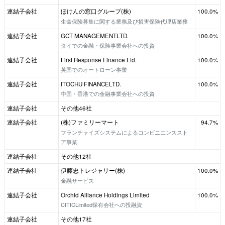
連結子会社
ほけんの窓口グループ(株)
100.0%
生命保険募集に関する業務及び損害保険代理店業務
連結子会社
GCT MANAGEMENTLTD.
100.0%
タイでの金融・保険事業会社への投資
連結子会社
First Response Finance Ltd.
100.0%
英国でのオートローン事業
連結子会社
ITOCHU FINANCELTD.
100.0%
中国・香港での金融事業会社への投資
連結子会社
その他46社
連結子会社
(株)ファミリーマート
94.7%
フランチャイズシステムによるコンビニエンススト
ア事業
連結子会社
その他12社
連結子会社
伊藤忠トレジャリー(株)
100.0%
金融サービス
連結子会社
Orchid Alliance Holdings Limited
100.0%
CITICLimited保有会社への投融資
連結子会社
その他17社