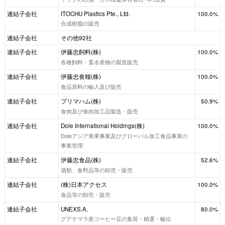
連結子会社
ITOCHU Plastics Pte., Ltd.
100.0%
合成樹脂の販売
連結子会社
その他92社
連結子会社
伊藤忠飼料(株)
100.0%
各種飼料・畜水産物の製造販売
連結子会社
伊藤忠食糧(株)
100.0%
食品原料の輸入及び販売
連結子会社
プリマハム(株)
50.9%
食肉及び食肉加工品製造・販売
連結子会社
Dole International Holdings(株)
100.0%
Doleアジア青果事業及びグローバル加工食品事業の
事業管理
連結子会社
伊藤忠食品(株)
52.6%
酒類、食料品等の卸売・販売
連結子会社
(株)日本アクセス
100.0%
食品等の卸売・販売
連結子会社
UNEXS.A.
80.0%
グアテマラ産コーヒー豆の集荷・精選・輸出