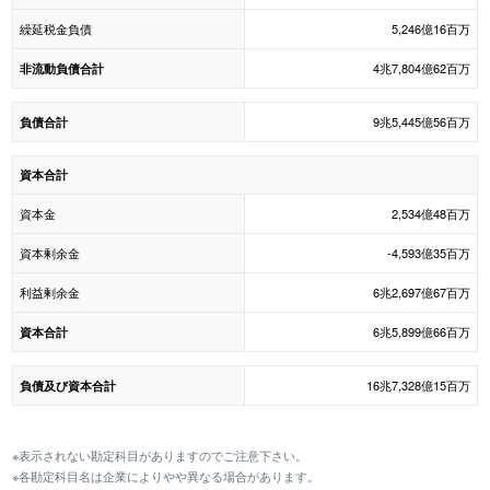
繰延税金負債
5,246億16百万
4兆7,804億62百万
非流動負債合計
9兆5,445億56百万
負債合計
資本合計
資本金
2,534億48百万
資本剰余金
-4,593億35百万
利益剰余金
6兆2,697億67百万
6兆5,899億66百万
資本合計
16兆7,328億15百万
負債及び資本合計
※表示されない勘定科目がありますのでご注意下さい。
※各勘定科目名は企業によりやや異なる場合があります。