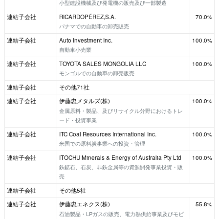
小型建設機械及び発電機の販売及び一部製造
連結子会社
RICARDOPÉREZ,S.A.
70.0%
パナマでの自動車の卸売販売
連結子会社
Auto Investment Inc.
100.0%
自動車小売業
連結子会社
TOYOTA SALES MONGOLIA LLC
100.0%
モンゴルでの自動車の卸売販売
連結子会社
その他71社
連結子会社
伊藤忠メタルズ(株)
100.0%
金属原料・製品、及びリサイクル分野におけるトレ
ード・投資事業
連結子会社
ITC Coal Resources International Inc.
100.0%
米国での原料炭事業への投資・管理
連結子会社
ITOCHU Minerals & Energy of Australia Pty Ltd
100.0%
鉄鉱石、石炭、非鉄金属等の資源開発事業投資・販
売
連結子会社
その他5社
連結子会社
伊藤忠エネクス(株)
55.8%
石油製品・LPガスの販売、電力熱供給事業及びモビ