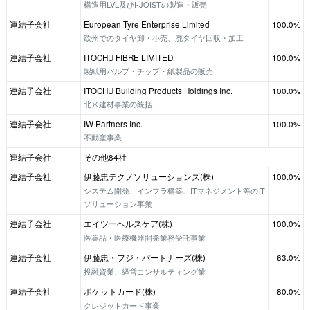
構造用LVL及びI-JOISTの製造・販売
連結子会社
European Tyre Enterprise Limited
100.0%
欧州でのタイヤ卸・小売、廃タイヤ回収・加工
連結子会社
ITOCHU FIBRE LIMITED
100.0%
製紙用パルプ・チップ・紙製品の販売
連結子会社
ITOCHU Building Products Holdings Inc.
100.0%
北米建材事業の統括
連結子会社
IW Partners Inc.
100.0%
不動産事業
連結子会社
その他84社
連結子会社
伊藤忠テクノソリューションズ(株)
100.0%
システム開発、インフラ構築、ITマネジメント等のIT
ソリューション事業
連結子会社
エイツーヘルスケア(株)
100.0%
医薬品・医療機器開発業務受託事業
連結子会社
伊藤忠・フジ・パートナーズ(株)
63.0%
投融資業、経営コンサルティング業
連結子会社
ポケットカード(株)
80.0%
クレジットカード事業