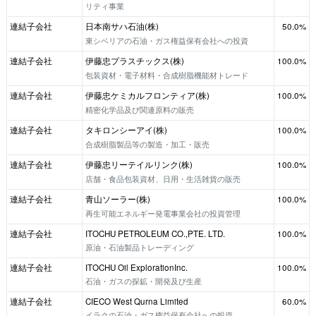
リティ事業
連結子会社
日本南サハ石油(株)
50.0%
東シベリアの石油・ガス権益保有会社への投資
連結子会社
伊藤忠プラスチックス(株)
100.0%
包装資材・電子材料・合成樹脂機能材トレード
連結子会社
伊藤忠ケミカルフロンティア(株)
100.0%
精密化学品及び関連原料の販売
連結子会社
タキロンシーアイ(株)
100.0%
合成樹脂製品等の製造・加工・販売
連結子会社
伊藤忠リーテイルリンク(株)
100.0%
店舗・食品包装資材、日用・生活雑貨の販売
連結子会社
青山ソーラー(株)
100.0%
再生可能エネルギー発電事業会社の投資管理
連結子会社
ITOCHU PETROLEUM CO.,PTE. LTD.
100.0%
原油・石油製品トレーディング
連結子会社
ITOCHU Oil ExplorationInc.
100.0%
石油・ガスの探鉱・開発及び生産
連結子会社
CIECO West Qurna Limited
60.0%
イラクの石油・ガス権益保有会社への投資