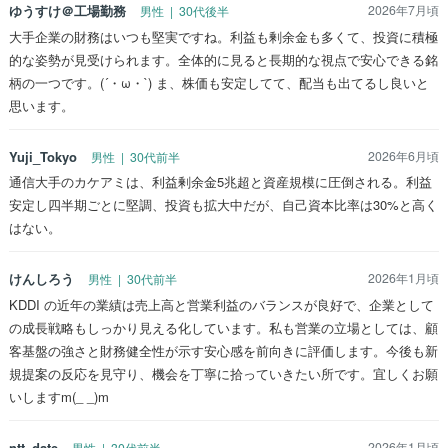
ゆうすけ＠工場勤務
2026年7月頃
男性 | 30代後半
大手企業の財務はいつも堅実ですね。利益も剰余金も多くて、投資に積極
的な姿勢が見受けられます。全体的に見ると長期的な視点で安心できる銘
柄の一つです。(´・ω・`) ま、株価も安定してて、配当も出てるし良いと
思います。
Yuji_Tokyo
2026年6月頃
男性 | 30代前半
通信大手のカケアミは、利益剰余金5兆超と資産規模に圧倒される。利益
安定し四半期ごとに堅調、投資も拡大中だが、自己資本比率は30%と高く
はない。
けんしろう
2026年1月頃
男性 | 30代前半
KDDI の近年の業績は売上高と営業利益のバランスが良好で、企業として
の成長戦略もしっかり見える化しています。私も営業の立場としては、顧
客基盤の強さと財務健全性が示す安心感を前向きに評価します。今後も新
規提案の反応を見守り、機会を丁寧に拾っていきたい所です。宜しくお願
いしますm(_ _)m
ntt_date
2026年1月頃