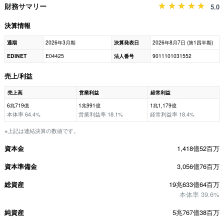
財務サマリー
5.0
決算情報
通期
2026年3月期
決算発表日
2026年8月7日 (第1四半期)
EDINET
E04425
法人番号
9011101031552
売上/利益
売上高
営業利益
経常利益
6兆719億
1兆991億
1兆1,179億
本体率 64.4%
営業利益率 18.1%
経常利益率 18.4%
※上記は連結決算の数値です。
資本金
1,418億52百万
資本準備金
3,056億76百万
総資産
19兆633億64百万
本体率 39.6%
純資産
5兆767億38百万