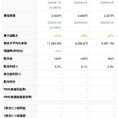
2024年1月
2025年2月
2026年2月
(5,080円)
最低株価
2,004円
2,060円
2,227円
2023年4月
2024年6月
2025年4月
(4,008円)
最大値動き
+27%
+29%
+27%
期末月平均出来高
11,284,500
8,208,675
9,397,152
増減率(昨対比)
+19%
-
-
配当金
140円
145円
80円
配当利回り
6.2%
6.1%
2.9%
株主総利回り
-
-
-
配当性向
-
-
-
PER(株価収益率)
-
-
-
PBR(株価純資産倍率)
-
-
-
1株当たり純利益
-
-
-
1株当たり純資産
-
-
-