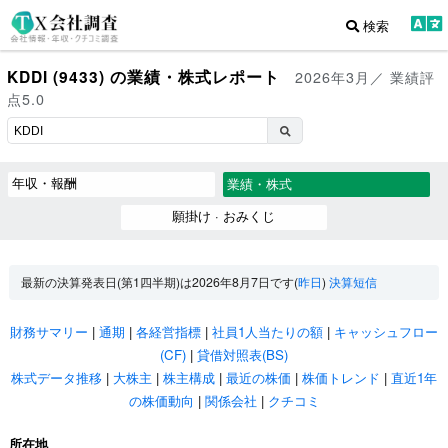
検索
KDDI (9433) の業績・株式レポート
2026年3月／ 業績評
点5.0
年収・報酬
業績・株式
願掛け · おみくじ
最新の決算発表日(第1四半期)は2026年8月7日です(
昨日
)
決算短信
財務サマリー
|
通期
|
各経営指標
|
社員1人当たりの額
|
キャッシュフロー
(CF)
|
貸借対照表(BS)
株式データ推移
|
大株主
|
株主構成
|
最近の株価
|
株価トレンド
|
直近1年
の株価動向
|
関係会社
|
クチコミ
所在地