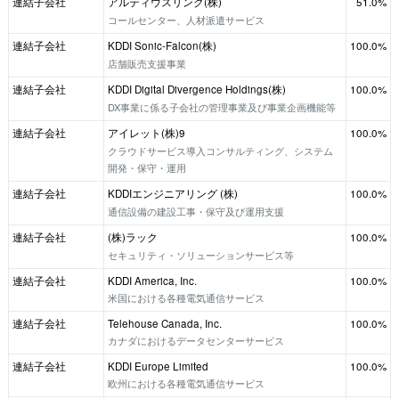
連結子会社
アルティウスリンク(株)
51.0%
コールセンター、人材派遣サービス
連結子会社
KDDI Sonic-Falcon(株)
100.0%
店舗販売支援事業
連結子会社
KDDI Digital Divergence Holdings(株)
100.0%
DX事業に係る子会社の管理事業及び事業企画機能等
連結子会社
アイレット(株)9
100.0%
クラウドサービス導入コンサルティング、システム
開発・保守・運用
連結子会社
KDDIエンジニアリング (株)
100.0%
通信設備の建設工事・保守及び運用支援
連結子会社
(株)ラック
100.0%
セキュリティ・ソリューションサービス等
連結子会社
KDDI America, Inc.
100.0%
米国における各種電気通信サービス
連結子会社
Telehouse Canada, Inc.
100.0%
カナダにおけるデータセンターサービス
連結子会社
KDDI Europe Limited
100.0%
欧州における各種電気通信サービス