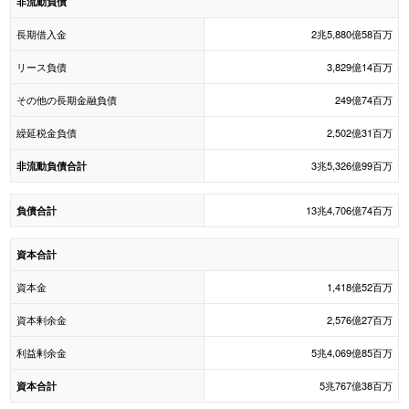
非流動負債
長期借入金
2兆5,880億58百万
リース負債
3,829億14百万
その他の長期金融負債
249億74百万
繰延税金負債
2,502億31百万
3兆5,326億99百万
非流動負債合計
13兆4,706億74百万
負債合計
資本合計
資本金
1,418億52百万
資本剰余金
2,576億27百万
利益剰余金
5兆4,069億85百万
5兆767億38百万
資本合計