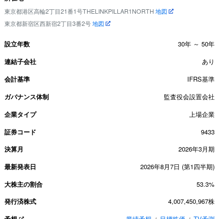
東京都港区高輪2丁目21番1号THELINKPILLAR1NORTH
地図
東京都新宿区西新宿2丁目3番2号
地図
設立年数
30年 ～ 50年
連結子会社
あり
会計基準
IFRS基準
ガバナンス体制
監査役会設置会社
企業タイプ
上場企業
証券コード
9433
決算月
2026年3月期
最新発表日
2026年8月7日 (第1四半期)
大株主の割合
53.3%
発行済株式
4,007,450,967株
予想
業績予想
目標株価
TV予測