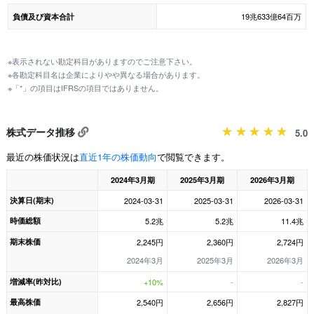
19兆633億64百万
負債及び資本合計
※表示されない勘定科目がありますのでご注意下さい。
※各勘定科目名は企業によりやや異なる場合があります。
※「*」の項目はIFRSの項目ではありません。
株式データ推移
5.0
最近の株価状況は
直近1年の株価動向
で閲覧できます。
2024年3月期
2025年3月期
2026年3月期
決算日(期末)
2024-03-31
2025-03-31
2026-03-31
時価総額
5.2兆
5.2兆
11.4兆
期末株価
2,245円
2,360円
2,724円
2024年3月
2025年3月
2026年3月
増減率(昨対比)
+10%
-
-
最高株価
2,540円
2,656円
2,827円