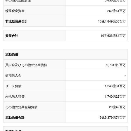
その他の金融資産
5,436億33百万
繰延税金資産
262億61百万
13兆4,849億36百万
非流動資産合計
19兆633億64百万
資産合計
流動負債
買掛金及びその他の短期債務
9,731億9百万
短期借入金
-
リース負債
1,243億81百万
未払法人税等
1,740億22百万
その他の短期金融負債
29億42百万
9兆9,379億74百万
流動負債合計