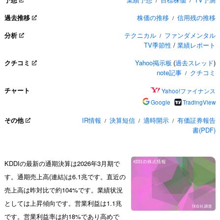
/
/
過去推移
株価の推移
信用残の推移
/
分析
テクニカル
ファンダメンタル
/
TV季節性
/
業績レポート
クチコミ
Yahoo掲示板
(
過去スレッド
)
note記事
クチコミ
/
チャート
Yahoo!ファイナンス
Google
TradingView
その他
IR情報
決算短信
適時開示
有価証券報告
/
/
/
書(PDF)
KDDIの最新の通期決算は2026年3月期で
す。通期売上高(連結)は6.1兆です。直近の
売上高は昨対比で約104%です。業績状況
としては上昇傾向です。営業利益は1.1兆
です。営業利益率は約18%であり高めで