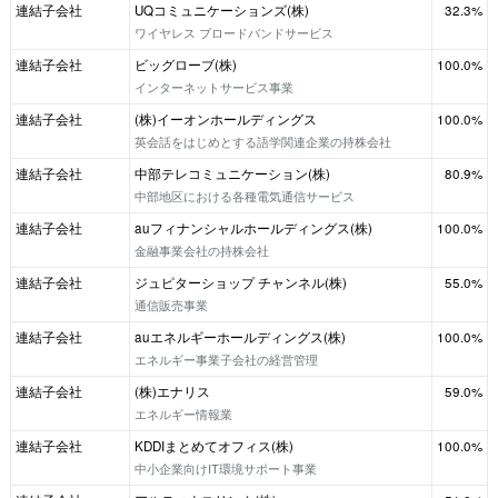
連結子会社
UQコミュニケーションズ(株)
32.3%
ワイヤレス ブロードバンドサービス
連結子会社
ビッグローブ(株)
100.0%
インターネットサービス事業
連結子会社
(株)イーオンホールディングス
100.0%
英会話をはじめとする語学関連企業の持株会社
連結子会社
中部テレコミュニケーション(株)
80.9%
中部地区における各種電気通信サービス
連結子会社
auフィナンシャルホールディングス(株)
100.0%
金融事業会社の持株会社
連結子会社
ジュピターショップ チャンネル(株)
55.0%
通信販売事業
連結子会社
auエネルギーホールディングス(株)
100.0%
エネルギー事業子会社の経営管理
連結子会社
(株)エナリス
59.0%
エネルギー情報業
連結子会社
KDDIまとめてオフィス(株)
100.0%
中小企業向けIT環境サポート事業