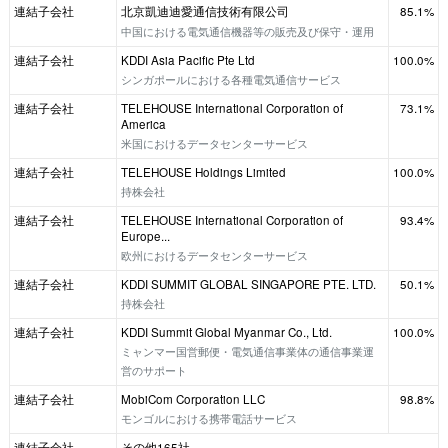
連結子会社
北京凱迪迪愛通信技術有限公司
85.1%
中国における電気通信機器等の販売及び保守・運用
連結子会社
KDDI Asia Pacific Pte Ltd
100.0%
シンガポールにおける各種電気通信サービス
連結子会社
TELEHOUSE International Corporation of
73.1%
America
米国におけるデータセンターサービス
連結子会社
TELEHOUSE Holdings Limited
100.0%
持株会社
連結子会社
TELEHOUSE International Corporation of
93.4%
Europe...
欧州におけるデータセンターサービス
連結子会社
KDDI SUMMIT GLOBAL SINGAPORE PTE. LTD.
50.1%
持株会社
連結子会社
KDDI Summit Global Myanmar Co., Ltd.
100.0%
ミャンマー国営郵便・電気通信事業体の通信事業運
営のサポート
連結子会社
MobiCom Corporation LLC
98.8%
モンゴルにおける携帯電話サービス
連結子会社
その他165社