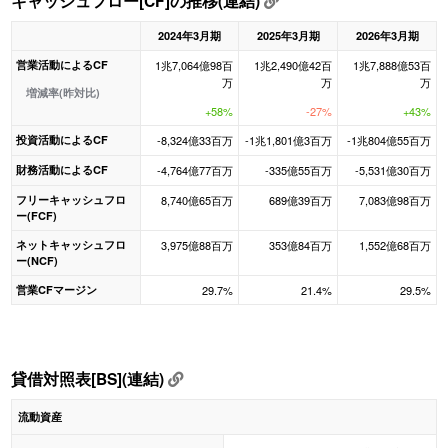
キャッシュフロー[CF]の推移(連結)
2024年3月期
2025年3月期
2026年3月期
営業活動によるCF
1兆7,064億98百
1兆2,490億42百
1兆7,888億53百
万
万
万
増減率(昨対比)
+58%
-27%
+43%
投資活動によるCF
-8,324億33百万
-1兆1,801億3百万
-1兆804億55百万
財務活動によるCF
-4,764億77百万
-335億55百万
-5,531億30百万
フリーキャッシュフロ
8,740億65百万
689億39百万
7,083億98百万
ー(FCF)
ネットキャッシュフロ
3,975億88百万
353億84百万
1,552億68百万
ー(NCF)
営業CFマージン
29.7%
21.4%
29.5%
貸借対照表[BS](連結)
流動資産