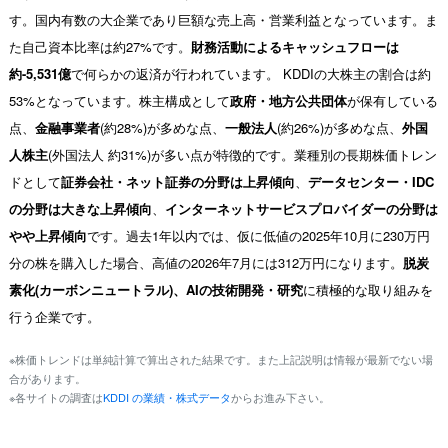
す。国内有数の大企業であり巨額な売上高・営業利益となっています。ま
た自己資本比率は約27%です。
財務活動によるキャッシュフローは
約-5,531億
で何らかの返済が行われています。 KDDIの大株主の割合は約
53%となっています。株主構成として
政府・地方公共団体
が保有している
点、
金融事業者
(約28%)が多めな点、
一般法人
(約26%)が多めな点、
外国
人株主
(外国法人 約31%)が多い点が特徴的です。業種別の長期株価トレン
ドとして
証券会社・ネット証券の分野は上昇傾向
、
データセンター・IDC
の分野は大きな上昇傾向
、
インターネットサービスプロバイダーの分野は
やや上昇傾向
です。過去1年以内では、仮に低値の2025年10月に230万円
分の株を購入した場合、高値の2026年7月には312万円になります。
脱炭
素化(カーボンニュートラル)、AIの技術開発・研究
に積極的な取り組みを
行う企業です。
※株価トレンドは単純計算で算出された結果です。また上記説明は情報が最新でない場
合があります。
※各サイトの調査は
KDDI の業績・株式データ
からお進み下さい。