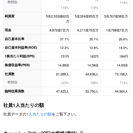
昨対比
114%
119%
119%
純資産
5兆2,533億62百
5兆324億95百万
5兆767億38百万
万
現金
8,872億7百万
9,211億75百万
1兆788億7百万
自己資本比率
37.1%
30.1%
26.6%
自己資本利益率(ROE)
12.3%
12.8%
14.0%
1株当たり利益(EPS)
151円
162円
184円
株価収益率(PER)
14.88倍
14.58倍
14.83倍
社員数
61,288人
64,636人
73,198人
昨対比
123%
106%
113%
臨時従業員数
47,425人
52,750人
44,964人
社員1人当たりの額
社員データの
1人当たりの額
をご覧下さい。