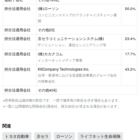
持分法適用会社
(株)ローソン
50.0%
コンビニエンスストアのフランチャイズチェーン展
開
持分法適用会社
その他2社
持分法適用会社
京セラコミュニケーションシステム(株)
23.4%
ITソリューション、通信エンジニアリング等
持分法適用会社
(株)カカクコム
17.7%
インターネットメディア事業
持分法適用会社
KKCompany Technologies Inc.
43.2%
台湾・香港等における音楽配信事業のグループ会社
の持株会社
持分法適用会社
その他40社
※所有割合は議決権の割合です。一部で被所有の割合を示す場合もあります。
※一覧には間接的な関係会社(孫会社、祖父会社)が含まれる場合があります。
関連
トヨタ自動車
京セラ
ローソン
ライフネット生命保険