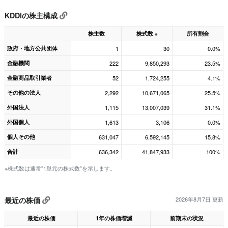
KDDIの株主構成
株主数
株式数
所有割合
※
政府・地方公共団体
1
30
0.0%
金融機関
222
9,850,293
23.5%
金融商品取引業者
52
1,724,255
4.1%
その他の法人
2,292
10,671,065
25.5%
外国法人
1,115
13,007,039
31.1%
外国個人
1,613
3,106
0.0%
個人その他
631,047
6,592,145
15.8%
合計
636,342
41,847,933
100%
※株式数は通常"1単元の株式数"を示します。
最近の株価
2026年8月7日 更新
最近の株価
1年の株価増減
前期末の状況