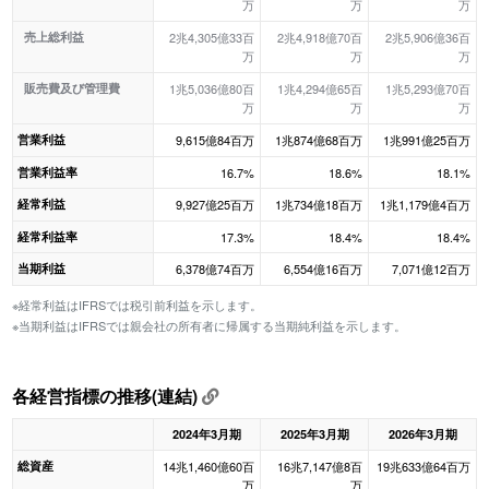
万
万
万
売上総利益
2兆4,305億33百
2兆4,918億70百
2兆5,906億36百
万
万
万
販売費及び管理費
1兆5,036億80百
1兆4,294億65百
1兆5,293億70百
万
万
万
営業利益
9,615億84百万
1兆874億68百万
1兆991億25百万
営業利益率
16.7%
18.6%
18.1%
経常利益
9,927億25百万
1兆734億18百万
1兆1,179億4百万
経常利益率
17.3%
18.4%
18.4%
当期利益
6,378億74百万
6,554億16百万
7,071億12百万
※経常利益はIFRSでは税引前利益を示します。
※当期利益はIFRSでは親会社の所有者に帰属する当期純利益を示します。
各経営指標の推移(連結)
2024年3月期
2025年3月期
2026年3月期
総資産
14兆1,460億60百
16兆7,147億8百
19兆633億64百万
万
万