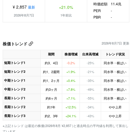
時価総額
11.4兆
¥ 2,857
+21.0%
最新
PER
-
2026年8月7日
1年前比
PBR
-
株価トレンド
2026年8月7日 更新
期間
株価増減
出来高増減
トレンド状況
短期トレンド1
約3、4日
-0.2%
-25%
同水準・横ばい
短期トレンド2
約1、2週間
+1.9%
-21%
同水準・横ばい
中期トレンド1
約1、2ヶ月
+0.4%
-35%
同水準・横ばい
中期トレンド2
約3ヶ月
+7.8%
-49%
同水準・横ばい
長期トレンド1
約6ヶ月
+7.1%
-55%
同水準・横ばい
長期トレンド2
約1年
+12.5%
-34%
やや上昇
長期トレンド3
約2、3年
+24.1%
-43%
やや上昇
※上記トレンド は最近の株価(2026年8月 ¥2,857 )と過去時点の平均値を利用して算出し
ています。