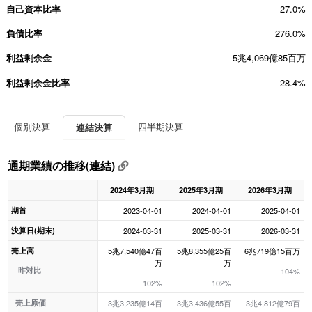
自己資本比率
27.0%
負債比率
276.0%
利益剰余金
5兆4,069億85百万
利益剰余金比率
28.4%
個別決算
四半期決算
連結決算
通期業績の推移(連結)
2024年3月期
2025年3月期
2026年3月期
期首
2023-04-01
2024-04-01
2025-04-01
決算日(期末)
2024-03-31
2025-03-31
2026-03-31
売上高
5兆7,540億47百
5兆8,355億25百
6兆719億15百万
万
万
昨対比
104%
102%
102%
売上原価
3兆3,235億14百
3兆3,436億55百
3兆4,812億79百