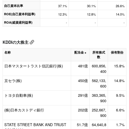
自己資本比率
37.1%
30.1%
26.6%
ROE(自己資本利益率)
12.3%
12.8%
14.0%
ROA(総資産利益率)
-
-
-
KDDIの大株主
名称
配当金
所有株式
保有割合
※
数
日本マスタートラスト信託銀行(株)
481億
600,856,
15.8%
400
京セラ(株)
450億
562,133,
14.8%
600
トヨタ自動車(株)
291億
363,365,
9.5%
900
(株)日本カストディ銀行
202億
252,667,
6.6%
900
STATE STREET BANK AND TRUST
51.7億
64,640,8
1.7%