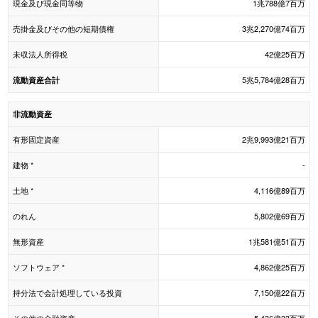
現金及び現金同等物
1兆788億7百万
売掛金及びその他の短期債権
3兆2,270億74百万
未収法人所得税
42億25百万
5兆5,784億28百万
流動資産合計
非流動資産
有形固定資産
2兆9,993億21百万
建物 *
-
土地 *
4,116億89百万
のれん
5,802億69百万
無形資産
1兆581億51百万
ソフトウェア *
4,862億25百万
持分法で会計処理している投資
7,150億22百万