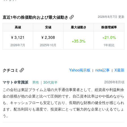
直近1年の株価動向および最大値動き
2026年8月7日 更新
高値
安値
最大値動き
株価増減率
¥ 3,121
¥ 2,308
+21.0%
+35.3%
2026年7月
2025年10月
1年前比
クチコミ
Yahoo掲示板
note記事
X最新
|
|
マサト＠常識派
2026年8月頃
男性 | 30代前半
この会社は東証プライム上場の大手通信事業者として、総資産や利益剰余
金の規模が他の企業と比べて圧倒的です。自己資本比率はやや低めながら
も、キャッシュフローも安定しており、長期的な財務の健全性が感じられ
ます。配当利回りも適度で、投資家にとって魅力的な企業といえるでしょ
う。