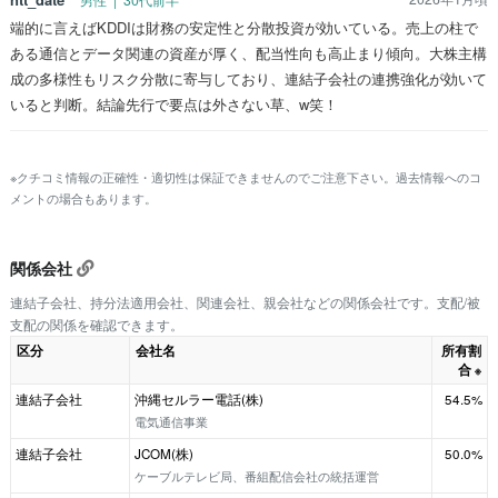
男性 | 30代前半
端的に言えばKDDIは財務の安定性と分散投資が効いている。売上の柱で
ある通信とデータ関連の資産が厚く、配当性向も高止まり傾向。大株主構
成の多様性もリスク分散に寄与しており、連結子会社の連携強化が効いて
いると判断。結論先行で要点は外さない草、w笑！
※クチコミ情報の正確性・適切性は保証できませんのでご注意下さい。過去情報へのコ
メントの場合もあります。
関係会社
連結子会社、持分法適用会社、関連会社、親会社などの関係会社です。支配/被
支配の関係を確認できます。
区分
会社名
所有割
合
※
連結子会社
沖縄セルラー電話(株)
54.5%
電気通信事業
連結子会社
JCOM(株)
50.0%
ケーブルテレビ局、番組配信会社の統括運営