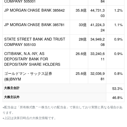
COMPANY 505001
84
JP MORGAN CHASE BANK 385642
35.8億
44,731,3
1.2%
03
JP MORGAN CHASE BANK 385781
33億
41,224,3
1.1%
24
STATE STREET BANK AND TRUST
28億
34,949,2
0.9%
COMPANY 505103
08
CITIBANK, N.A.-NY, AS
26.6億
33,240,6
0.9%
DEPOSITARY BANK FOR
11
DEPOSITARY SHARE HOLDERS
ゴールドマン・サックス証券
25.6億
32,036,9
0.8%
81
(株)BNYM
大株主合計
53.3%
大株主以外
46.8%
※配当金は「所有株式数 * 一株当たりの配当金」で算出しており実態と異なる場合があ
ります。
※上記は決算日時点の大株主情報です。