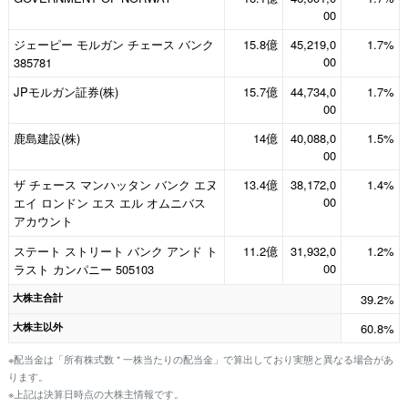
00
ジェーピー モルガン チェース バンク
15.8億
45,219,0
1.7%
00
385781
JPモルガン証券(株)
15.7億
44,734,0
1.7%
00
鹿島建設(株)
14億
40,088,0
1.5%
00
ザ チェース マンハッタン バンク エヌ
13.4億
38,172,0
1.4%
00
エイ ロンドン エス エル オムニバス
アカウント
ステート ストリート バンク アンド ト
11.2億
31,932,0
1.2%
00
ラスト カンパニー 505103
大株主合計
39.2%
大株主以外
60.8%
※配当金は「所有株式数 * 一株当たりの配当金」で算出しており実態と異なる場合があ
ります。
※上記は決算日時点の大株主情報です。