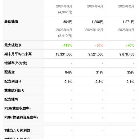
2024年3月
2024年4月
2026年2月
(4,982円)
最低株価
804円
1,200円
1,271円
2023年4月
2024年12月
2025年4月
(2,412円)
最大値動き
+113%
-30%
+70%
期末月平均出来高
13,331,660
9,521,580
9,678,433
増減率(昨対比)
-
-
-
配当金
84円
31円
35円
配当利回り
5.1%
2.3%
2.1%
株主総利回り
-
-
-
配当性向
-
-
-
PER(株価収益率)
-
-
-
PBR(株価純資産倍率)
-
-
-
1株当たり純利益
-
-
-