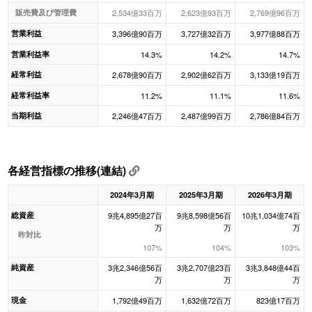
販売費及び管理費
2,534億33百万
2,623億93百万
2,769億96百万
営業利益
3,396億90百万
3,727億32百万
3,977億88百万
営業利益率
14.3%
14.2%
14.7%
経常利益
2,678億90百万
2,902億62百万
3,133億19百万
経常利益率
11.2%
11.1%
11.6%
当期利益
2,246億47百万
2,487億99百万
2,786億84百万
各経営指標の推移(連結)
2024年3月期
2025年3月期
2026年3月期
総資産
9兆4,895億27百
9兆8,598億56百
10兆1,034億74百
万
万
万
昨対比
107%
104%
103%
純資産
3兆2,346億56百
3兆2,707億23百
3兆3,848億44百
万
万
万
現金
1,792億49百万
1,632億72百万
823億17百万