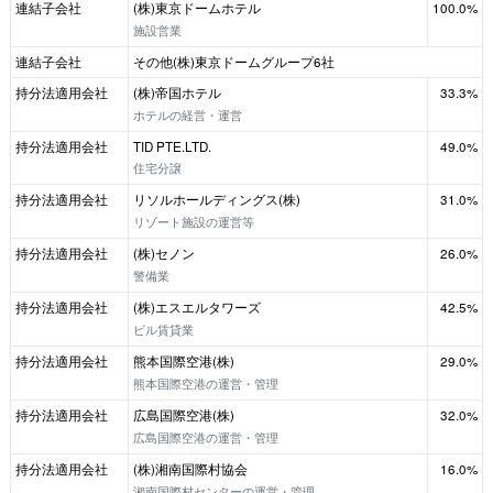
連結子会社
(株)東京ドームホテル
100.0%
施設営業
連結子会社
その他(株)東京ドームグループ6社
持分法適用会社
(株)帝国ホテル
33.3%
ホテルの経営・運営
持分法適用会社
TID PTE.LTD.
49.0%
住宅分譲
持分法適用会社
リソルホールディングス(株)
31.0%
リゾート施設の運営等
持分法適用会社
(株)セノン
26.0%
警備業
持分法適用会社
(株)エスエルタワーズ
42.5%
ビル賃貸業
持分法適用会社
熊本国際空港(株)
29.0%
熊本国際空港の運営・管理
持分法適用会社
広島国際空港(株)
32.0%
広島国際空港の運営・管理
持分法適用会社
(株)湘南国際村協会
16.0%
湘南国際村センターの運営・管理