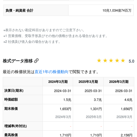
10兆1,034億74百万
負債・純資産 合計
※表示されない勘定科目がありますのでご注意下さい。
※1 営業債権、受取手形及びその他の債権が含まれる場合があります。
※2 社債及び借入金の場合があります。
株式データ推移
5.0
最近の株価状況は
直近1年の株価動向
で閲覧できます。
2024年3月期
2025年3月期
2026年3月期
決算日(期末)
2024-03-31
2025-03-31
2026-03-31
時価総額
1.5兆
3.7兆
4.6兆
期末株価
1,653円
1,331円
1,656円
2024年3月
2025年3月
2026年3月
増減率(昨対比)
-
-
-
最高株価
1,710円
1,710円
2,158円