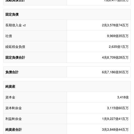
固定負債
長期借入金
2兆3,578億74百万
※2
社債
9,969億35百万
繰延税金負債
2,635億1百万
4兆8,709億28百万
固定負債合計
6兆7,186億30百万
負債合計
純資産
資本金
3,418億
資本剰余金
3,115億60百万
利益剰余金
1兆9,227億41百万
3兆3,848億44百万
純資産合計