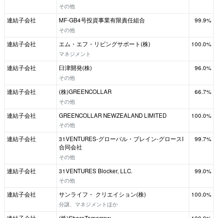
その他
連結子会社
MF-GB4号投資事業有限責任組合
99.9%
その他
連結子会社
エム・エフ・リビングサポート(株)
100.0%
マネジメント
連結子会社
臼津開発(株)
96.0%
その他
連結子会社
(株)GREENCOLLAR
66.7%
その他
連結子会社
GREENCOLLAR NEWZEALAND LIMITED
100.0%
その他
連結子会社
31VENTURES-グローバル・ブレイン-グロースI
99.7%
合同会社
その他
連結子会社
31VENTURES Blocker, LLC.
99.0%
その他
連結子会社
サンライフ・ クリエイション(株)
100.0%
分譲、マネジメントほか