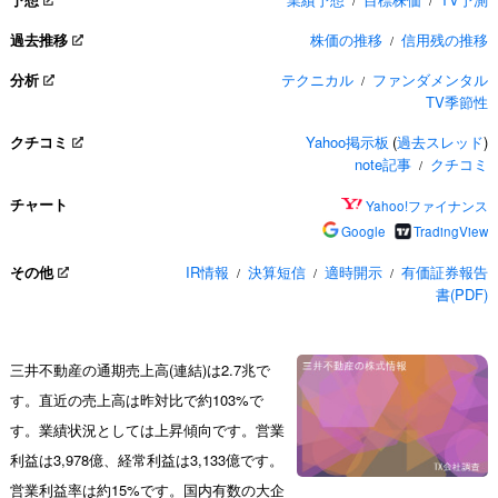
/
/
過去推移
株価の推移
信用残の推移
/
分析
テクニカル
ファンダメンタル
/
TV季節性
クチコミ
Yahoo掲示板
(
過去スレッド
)
note記事
クチコミ
/
チャート
Yahoo!ファイナンス
Google
TradingView
その他
IR情報
決算短信
適時開示
有価証券報告
/
/
/
書(PDF)
三井不動産の通期売上高(連結)は2.7兆で
す。直近の売上高は昨対比で約103%で
す。業績状況としては上昇傾向です。営業
利益は3,978億、経常利益は3,133億です。
営業利益率は約15%です。国内有数の大企