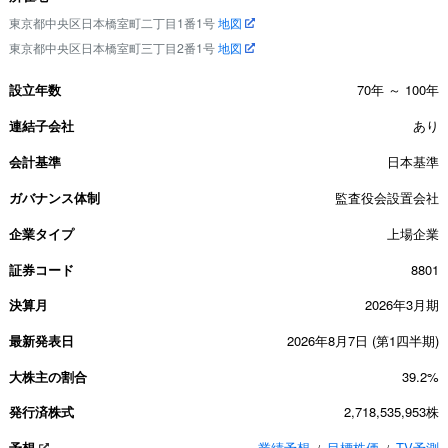
東京都中央区日本橋室町二丁目1番1号
地図
東京都中央区日本橋室町三丁目2番1号
地図
設立年数
70年 ～ 100年
連結子会社
あり
会計基準
日本基準
ガバナンス体制
監査役会設置会社
企業タイプ
上場企業
証券コード
8801
決算月
2026年3月期
最新発表日
2026年8月7日 (第1四半期)
大株主の割合
39.2%
発行済株式
2,718,535,953株
予想
業績予想
目標株価
TV予測