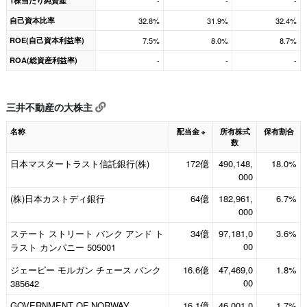
1株当たり純資産
-
-
-
自己資本比率
32.8%
31.9%
32.4%
ROE(自己資本利益率)
7.5%
8.0%
8.7%
ROA(総資産利益率)
-
-
-
三井不動産の大株主
名称
配当金
所有株式
保有割合
※
数
日本マスタートラスト信託銀行(株)
172億
490,148,
18.0%
000
(株)日本カストディ銀行
64億
182,961,
6.7%
000
ステート ストリート バンク アンド ト
34億
97,181,0
3.6%
00
ラスト カンパニー 505001
ジェーピー モルガン チェース バンク
16.6億
47,469,0
1.8%
00
385642
GOVERNMENT OF NORWAY
16.1億
46,001,0
1.7%