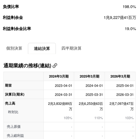
負債比率
198.0%
利益剰余金
1兆9,227億41百万
利益剰余金比率
19.0%
個別決算
四半期決算
連結決算
通期業績の推移(連結)
2024年3月期
2025年3月期
2026年3月期
期首
2023-04-01
2024-04-01
2025-04-01
決算日(期末)
2024-03-31
2025-03-31
2026-03-31
売上高
2兆3,832億89百
2兆6,253億63百
2兆7,097億47百
万
万
万
昨対比
105%
110%
103%
売上原価
-
-
-
売上総利益
-
-
-