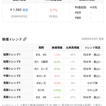
時価総額
4.6兆
¥ 1,560
-3.3%
最新
PER
-
2026年8月5日
1年前比
PBR
-
株価トレンド
2026年8月5日 更新
期間
株価増減
出来高増減
トレンド状況
短期トレンド1
約3、4日
-1.5%
-20%
同水準・横ばい
短期トレンド2
約1、2週間
+0.3%
+1%
同水準・横ばい
中期トレンド1
約1、2ヶ月
+2.8%
-33%
同水準・横ばい
中期トレンド2
約3ヶ月
-9.5%
-2%
同水準・横ばい
長期トレンド1
約6ヶ月
-12.8%
-9%
やや下降
長期トレンド2
約1年
+13.6%
+7%
やや上昇
長期トレンド3
約2、3年
+4.6%
-27%
同水準・横ばい
※上記トレンド は最近の株価(2026年7月 ¥1,560 )と過去時点の平均値を利用して算出し