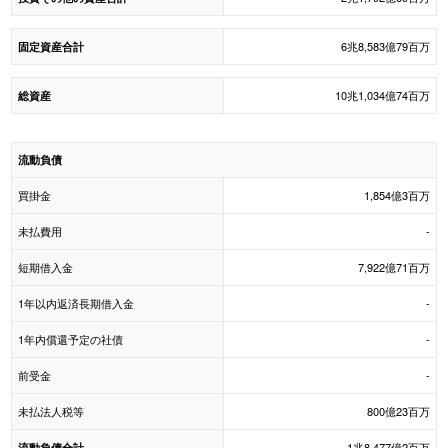
6兆8,583億79百万
固定資産合計
10兆1,034億74百万
総資産
流動負債
買掛金
1,854億3百万
未払費用
-
短期借入金
7,922億71百万
1年以内返済長期借入金
-
1年内償還予定の社債
-
前受金
-
未払法人税等
800億23百万
1兆8,477億2百万
流動負債合計