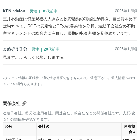
KEN_vision
2026年1月頃
男性 | 30代前半
三井不動産は資産規模の大きさと投資活動の積極性が特徴。自己資本比率
は約33％で、ROEの安定性とCFの改善余地を分析。連結子会社含め不動
産マネジメントの総合力に注目し、長期の収益基盤を見極めたいです。
まめぞう子分
2026年1月頃
男性 | 20代前半
見ます。よろしくお願いします🐢
※クチコミ情報の正確性・適切性は保証できませんのでご注意下さい。過去情報へのコ
メントの場合もあります。
関係会社
連結子会社、持分法適用会社、関連会社、親会社などの関係会社です。支配/被
支配の関係を確認できます。
区分
会社名
所有割
合
※