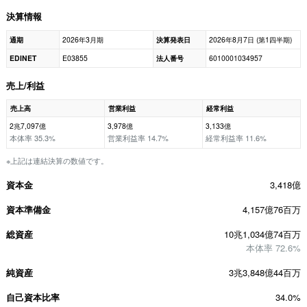
決算情報
通期
2026年3月期
決算発表日
2026年8月7日 (第1四半期)
EDINET
E03855
法人番号
6010001034957
売上/利益
売上高
営業利益
経常利益
2兆7,097億
3,978億
3,133億
本体率 35.3%
営業利益率 14.7%
経常利益率 11.6%
※上記は連結決算の数値です。
資本金
3,418億
資本準備金
4,157億76百万
総資産
10兆1,034億74百万
本体率 72.6%
純資産
3兆3,848億44百万
自己資本比率
34.0%