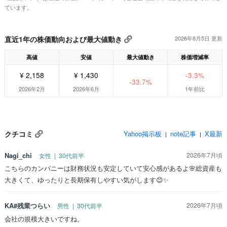
ています。
直近1年の株価動向および最大値動き
2026年8月5日 更新
高値
安値
最大値動き
株価増減率
¥ 2,158
¥ 1,430
-3.3%
-33.7%
2026年2月
2026年6月
1年前比
クチコミ
Yahoo掲示板
note記事
X最新
|
|
Nagi_chi
2026年7月頃
女性 | 30代前半
こちらのカンパニーは財務状況も安定していて安心感があるよ🌸総資産も
大きくて、ゆったりと長期保有しやすい気がします😊✨
KA#残業つらい
2026年7月頃
男性 | 30代前半
会社の規模大きいですね。