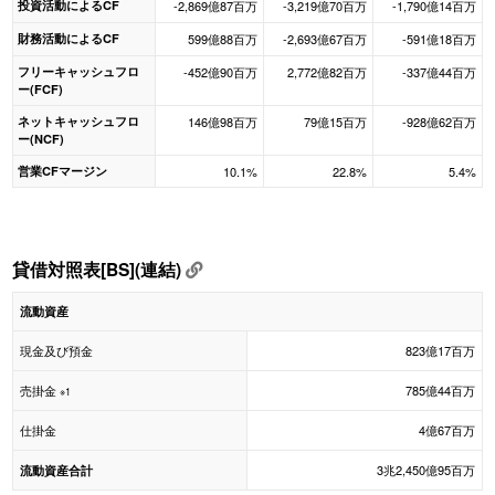
投資活動によるCF
-2,869億87百万
-3,219億70百万
-1,790億14百万
財務活動によるCF
599億88百万
-2,693億67百万
-591億18百万
フリーキャッシュフロ
-452億90百万
2,772億82百万
-337億44百万
ー(FCF)
ネットキャッシュフロ
146億98百万
79億15百万
-928億62百万
ー(NCF)
営業CFマージン
10.1%
22.8%
5.4%
貸借対照表[BS](連結)
流動資産
現金及び預金
823億17百万
売掛金
785億44百万
※1
仕掛金
4億67百万
3兆2,450億95百万
流動資産合計