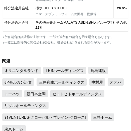
持分法適用会社
(株)SUPER STUDIO
26.0%
コマースプラットフォームの開発・提供等
持分法適用会社
その他三井ホームMALAYSIASDN.BHD.グループ4社その他
22社
※所有割合は議決権の割合です。一部で被所有の割合を示す場合もあります。
※一覧には間接的な関係会社(孫会社、祖父会社)が含まれる場合があります。
関連
オリエンタルランド
TBSホールディングス
鹿島建設
JPモルガン証券
三井倉庫ホールディングス
中村屋
オオバ
トーハツ
新日本空調
ヒトトヒトホールディングス
リソルホールディングス
31VENTURES-グローバル・ブレイン-グロースI
三井ホーム
東京ドーム