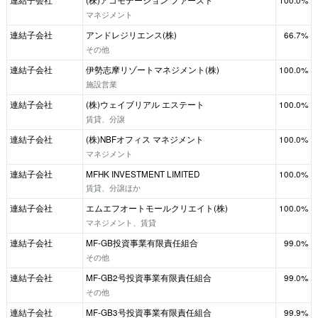
連結子会社
(株)アコモデーション ファースト
100.0%
マネジメント
連結子会社
アンドレジリエンス(株)
66.7%
その他
連結子会社
伊勢志摩リゾートマネジメント(株)
100.0%
施設営業
連結子会社
(株)ウェイブリアル エステート
100.0%
賃貸、分譲
連結子会社
(株)NBFオフィス マネジメント
100.0%
マネジメント
連結子会社
MFHK INVESTMENT LIMITED
100.0%
賃貸、分譲ほか
連結子会社
エムエフオートモールクリエイト(株)
100.0%
マネジメント、賃貸
連結子会社
MF-GB投資事業有限責任組合
99.0%
その他
連結子会社
MF-GB2号投資事業有限責任組合
99.0%
その他
連結子会社
MF-GB3号投資事業有限責任組合
99.9%