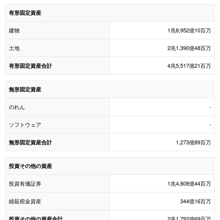
有形固定資産
建物
1兆8,952億10百万
土地
2兆1,390億48百万
4兆5,517億21百万
有形固定資産合計
無形固定資産
のれん
-
ソフトウェア
-
1,273億89百万
無形固定資産合計
投資その他の資産
投資有価証券
1兆4,808億44百万
繰延税金資産
344億16百万
2兆1,792億69百万
投資その他の資産合計