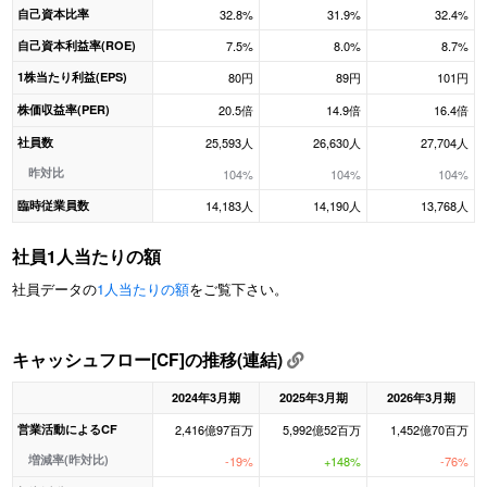
自己資本比率
32.8%
31.9%
32.4%
自己資本利益率(ROE)
7.5%
8.0%
8.7%
1株当たり利益(EPS)
80円
89円
101円
株価収益率(PER)
20.5倍
14.9倍
16.4倍
社員数
25,593人
26,630人
27,704人
昨対比
104%
104%
104%
臨時従業員数
14,183人
14,190人
13,768人
社員1人当たりの額
社員データの
1人当たりの額
をご覧下さい。
キャッシュフロー[CF]の推移(連結)
2024年3月期
2025年3月期
2026年3月期
営業活動によるCF
2,416億97百万
5,992億52百万
1,452億70百万
増減率(昨対比)
-19%
+148%
-76%