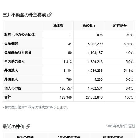
三井不動産の株主構成
株主数
株式数
所有割合
※
政府・地方公共団体
1
903
0.0%
金融機関
134
8,957,290
32.5%
金融商品取引業者
60
1,108,187
4.0%
その他の法人
1,313
1,629,213
5.9%
外国法人
1,104
14,089,236
51.1%
外国個人
780
5,283
0.0%
個人その他
120,557
1,762,531
6.4%
合計
123,949
27,552,643
100%
※株式数は通常"1単元の株式数"を示します。
最近の株価
2026年8月5日 更新
最近の株価
1年の株価増減
前期末の状況