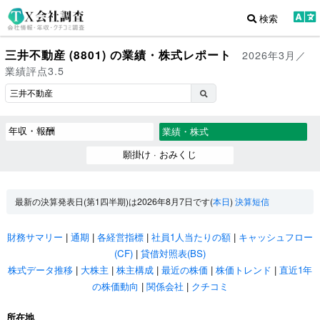
検索
三井不動産 (8801) の業績・株式レポート
2026年3月／
業績評点3.5
年収・報酬
業績・株式
願掛け · おみくじ
最新の決算発表日(第1四半期)は2026年8月7日です(
本日
)
決算短信
財務サマリー
|
通期
|
各経営指標
|
社員1人当たりの額
|
キャッシュフロー
(CF)
|
貸借対照表(BS)
株式データ推移
|
大株主
|
株主構成
|
最近の株価
|
株価トレンド
|
直近1年
の株価動向
|
関係会社
|
クチコミ
所在地