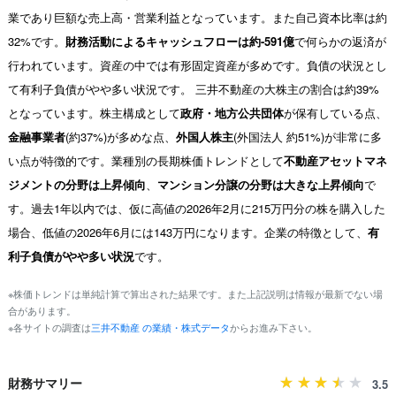
業であり巨額な売上高・営業利益となっています。また自己資本比率は約
32%です。
財務活動によるキャッシュフローは約-591億
で何らかの返済が
行われています。資産の中では有形固定資産が多めです。負債の状況とし
て有利子負債がやや多い状況です。 三井不動産の大株主の割合は約39%
となっています。株主構成として
政府・地方公共団体
が保有している点、
金融事業者
(約37%)が多めな点、
外国人株主
(外国法人 約51%)が非常に多
い点が特徴的です。業種別の長期株価トレンドとして
不動産アセットマネ
ジメントの分野は上昇傾向
、
マンション分譲の分野は大きな上昇傾向
で
す。過去1年以内では、仮に高値の2026年2月に215万円分の株を購入した
場合、低値の2026年6月には143万円になります。企業の特徴として、
有
利子負債がやや多い状況
です。
※株価トレンドは単純計算で算出された結果です。また上記説明は情報が最新でない場
合があります。
※各サイトの調査は
三井不動産 の業績・株式データ
からお進み下さい。
財務サマリー
3.5