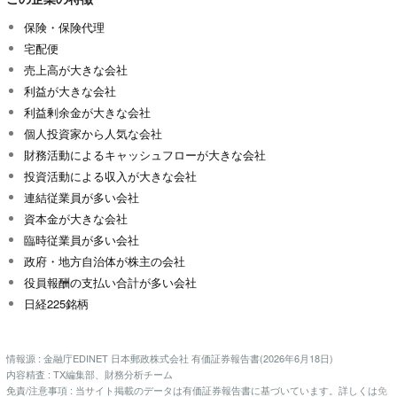
保険・保険代理
宅配便
売上高が大きな会社
利益が大きな会社
利益剰余金が大きな会社
個人投資家から人気な会社
財務活動によるキャッシュフローが大きな会社
投資活動による収入が大きな会社
連結従業員が多い会社
資本金が大きな会社
臨時従業員が多い会社
政府・地方自治体が株主の会社
役員報酬の支払い合計が多い会社
日経225銘柄
情報源 : 金融庁EDINET 日本郵政株式会社 有価証券報告書(2026年6月18日)
内容精査 : TX編集部、財務分析チーム
免責/注意事項 : 当サイト掲載のデータは有価証券報告書に基づいています。詳しくは
免