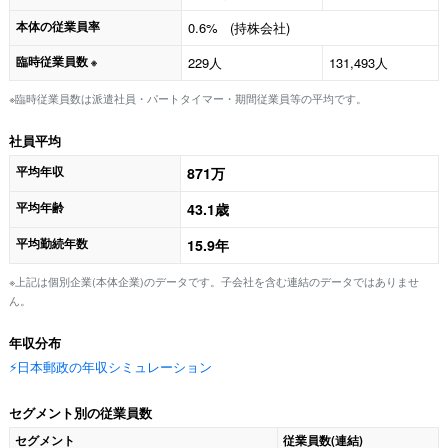
本体の従業員率
0.6% (持株会社)
臨時従業員数
229人
131,493人
※
※臨時従業員数は派遣社員・パートタイマー・期間従業員等の平均です。
社員平均
平均年収
871万
平均年齢
43.1歳
平均勤続年数
15.9年
※上記は個別企業(本体企業)のデータです。子会社を含む連結のデータではありませ
ん。
年収分布
⚡️日本郵政の年収シミュレーション
セグメント別の従業員数
セグメント
従業員数(連結)