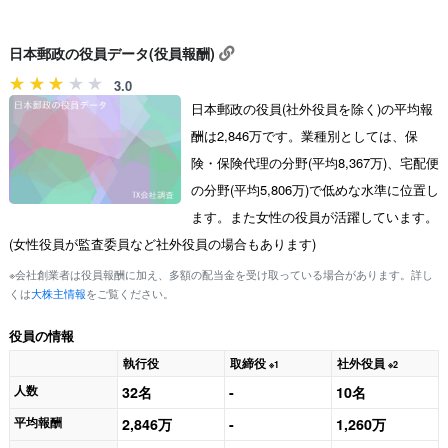
日本郵政の役員データ(役員報酬)
3.0
日本郵政の役員(社外役員を除く)の平均報
酬は2,846万です。業種別としては、保
険・保険代理の分野(平均8,367万)、宅配便
の分野(平均5,806万)で低めな水準に位置し
ます。また女性の役員が活躍しています。
(女性役員が監査委員など社外役員の場合もあります)
※会社創業者は役員報酬に加え、多額の配当金を受け取っている場合があります。詳し
くは
大株主情報
をご覧ください。
役員の情報
執行役
取締役
社外役員
※1
※2
人数
32名
-
10名
平均報酬
2,846万
-
1,260万