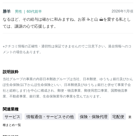
勝羊
2026年1月頃
男性 | 60代前半
なるほど、その給与は確かに和みますね。お茶 ☕と山 🗻を愛する私とし
ては、謙譲の心で応援します。
※クチコミ情報の正確性・適切性は保証できませんのでご注意下さい。過去情報へのコ
メントの場合もあります。
説明抜粋
当社グループの事業の内容日本郵政グループは当社、日本郵便、ゆうちょ銀行及びかん
ぽ生命保険(以下かんぽ生命保険といい、日本郵便及びゆうちょ銀行と併せて事業子会
社と総称します)を中心に構成され、郵便・物流事業、郵便局窓口事業、国際物流事
業、不動産事業、銀行業、生命保険業等の事業を営んでおります。
関連業種
サービス
情報通信・サービスその他
保険・保険代理
宅配便
業
種まとめ一覧