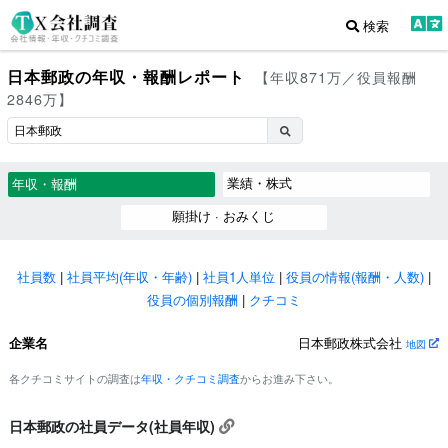
検索
日本郵政の年収・報酬レポート
【年収871万／役員報酬
2846万】
業績・株式
年収・報酬
願掛け · おみくじ
社員数
|
社員平均(年収・年齢)
|
社員1人単位
|
役員の情報(報酬・人数)
|
役員の個別報酬
|
クチコミ
企業名
日本郵政株式会社
地図
各クチコミサイトの調査は
年収・クチコミ調査
からお進み下さい。
日本郵政の社員データ(社員年収)