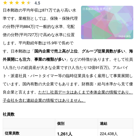
4.5
日本郵政の平均年収は871万であり高い水
準です。業種別としては、保険・保険代理
の分野(平均884万)で一般的な水準、宅配
便の分野(平均727万)で高めな水準に位置
します。平均勤続年数は15.9年で長めで
す。日本郵政は「
国内企業で売上高が上位
、
グループ従業員数が多い
、
海
外展開にも注力
、
事業の種類が多い
」などの特徴があります。そして社員
1人当たりの総資産が大きな企業です(1人当たり12億91百万)。アルバイ
ト・派遣社員・パートタイマー等の臨時従業員を多く雇用して事業展開し
ています。国内有数の大企業でもあります。財務面・給与水準から見て優
良企業と言えます。
ただし社員データはあくまで本体企業の情報であり、
子会社を含む連結企業の情報ではありません。
社員数
個別
連結
従業員数
1,261人
224,438人