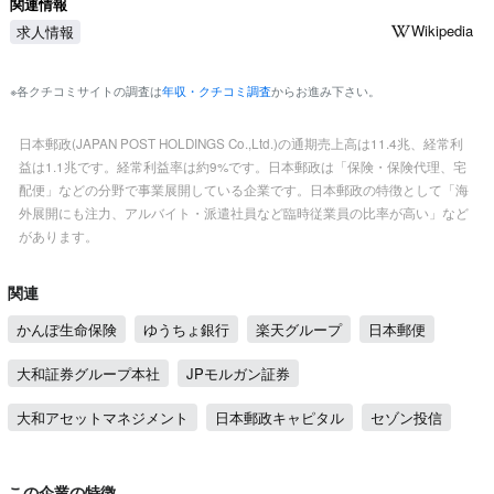
関連情報
Wikipedia
求人情報
※各クチコミサイトの調査は
年収・クチコミ調査
からお進み下さい。
日本郵政(JAPAN POST HOLDINGS Co.,Ltd.)の通期売上高は11.4兆、経常利
益は1.1兆です。経常利益率は約9%です。日本郵政は「保険・保険代理、宅
配便」などの分野で事業展開している企業です。日本郵政の特徴として「海
外展開にも注力、アルバイト・派遣社員など臨時従業員の比率が高い」など
があります。
関連
かんぽ生命保険
ゆうちょ銀行
楽天グループ
日本郵便
大和証券グループ本社
JPモルガン証券
大和アセットマネジメント
日本郵政キャピタル
セゾン投信
この企業の特徴