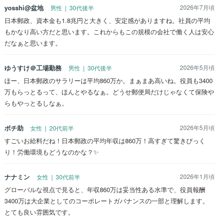
yosshi@盆地
2026年7月頃
男性 | 30代後半
日本郵政、資本金も1.8兆円と大きく、安定感がありますね。社員の平均
もかなり高い方だと思います。これからもこの規模の会社で働く人は安心
だなぁと思います。
ゆうすけ＠工場勤務
2026年5月頃
男性 | 30代後半
ほー、日本郵政のサラリーは平均860万か。まぁまあ高いね。役員も3400
万もらっとるって、ほんとやるなぁ。どうせ郵便局だけじゃなくて保険や
らもやっとるしなぁ。
ポチ助
2026年5月頃
女性 | 20代前半
すごいお給料だね！日本郵政の平均年収は860万！高すぎて驚きびっく
り！労働環境もどうなのかな？✨
ナナミン
2026年1月頃
女性 | 30代前半
グローバルな視点で見ると、年収860万は妥当性ある水準で、役員報酬
3400万は大企業としてのコーポレートガバナンスの一部と理解します。
とても良い雰囲気です。