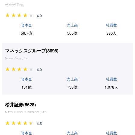
Akatsuki Corp.
4.0
資本金
売上高
社員数
56.7億
565億
380人
マネックスグループ(
8698
)
Monex Group, Inc.
4.0
資本金
売上高
社員数
131億
738億
1,078人
松井証券(
8628
)
MATSUI SECURITIES CO., LTD.
4.5
資本金
売上高
社員数