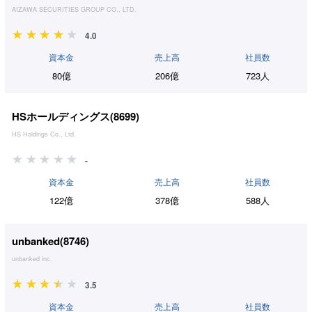
AIZAWA SECURITIES GROUP CO., LTD.
4.0
資本金
売上高
社員数
80億
206億
723人
HSホールディングス(
8699
)
HS Holdings Co., Ltd.
-
資本金
売上高
社員数
122億
378億
588人
unbanked(
8746
)
unbanked inc.
3.5
資本金
売上高
社員数