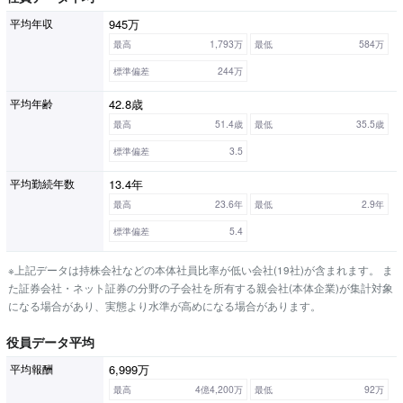
945万
平均年収
最高
1,793万
最低
584万
標準偏差
244万
42.8歳
平均年齢
最高
51.4歳
最低
35.5歳
標準偏差
3.5
13.4年
平均勤続年数
最高
23.6年
最低
2.9年
標準偏差
5.4
※上記データは持株会社などの本体社員比率が低い会社(19社)が含まれます。 ま
た証券会社・ネット証券の分野の子会社を所有する親会社(本体企業)が集計対象
になる場合があり、実態より水準が高めになる場合があります。
役員データ平均
6,999万
平均報酬
最高
4億4,200万
最低
92万