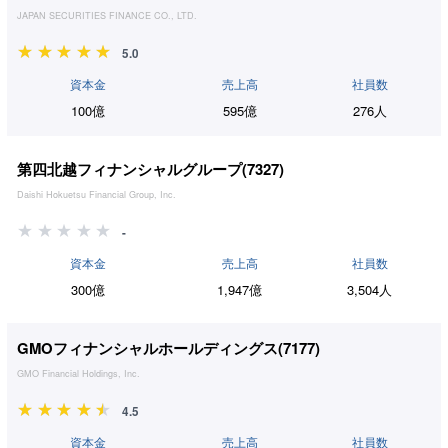
JAPAN SECURITIES FINANCE CO., LTD.
5.0
資本金
売上高
社員数
100億
595億
276人
第四北越フィナンシャルグループ(
7327
)
Daishi Hokuetsu Financial Group, Inc.
-
資本金
売上高
社員数
300億
1,947億
3,504人
GMOフィナンシャルホールディングス(
7177
)
GMO Financial Holdings, Inc.
4.5
資本金
売上高
社員数