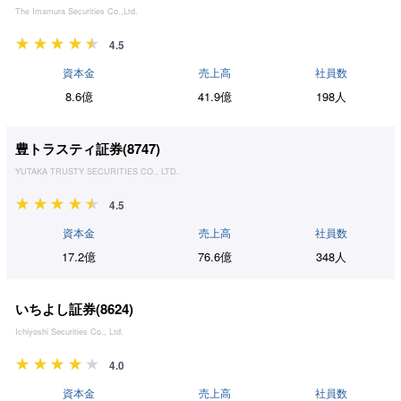
The Imamura Securities Co.,Ltd.
4.5
資本金
売上高
社員数
8.6億
41.9億
198人
豊トラスティ証券(
8747
)
YUTAKA TRUSTY SECURITIES CO., LTD.
4.5
資本金
売上高
社員数
17.2億
76.6億
348人
いちよし証券(
8624
)
Ichiyoshi Securities Co., Ltd.
4.0
資本金
売上高
社員数