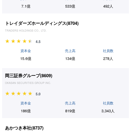
7.1億
533億
492人
トレイダーズホールディングス(
8704
)
TRADERS HOLDINGS CO., LTD.
4.5
資本金
売上高
社員数
15.6億
134億
278人
岡三証券グループ(
8609
)
OKASAN SECURITIES GROUP INC.
5.0
資本金
売上高
社員数
186億
819億
3,343人
あかつき本社(
8737
)