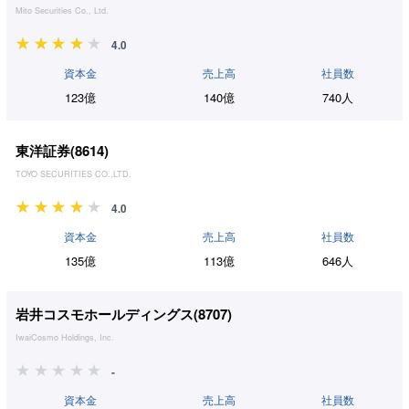
Mito Securities Co., Ltd.
4.0
資本金
売上高
社員数
123億
140億
740人
東洋証券(
8614
)
TOYO SECURITIES CO.,LTD.
4.0
資本金
売上高
社員数
135億
113億
646人
岩井コスモホールディングス(
8707
)
IwaiCosmo Holdings, Inc.
-
資本金
売上高
社員数