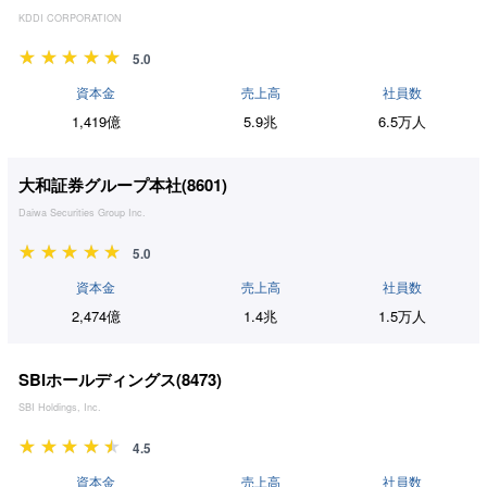
KDDI CORPORATION
5.0
資本金
売上高
社員数
1,419億
5.9兆
6.5万人
大和証券グループ本社(
8601
)
Daiwa Securities Group Inc.
5.0
資本金
売上高
社員数
2,474億
1.4兆
1.5万人
SBIホールディングス(
8473
)
SBI Holdings, Inc.
4.5
資本金
売上高
社員数