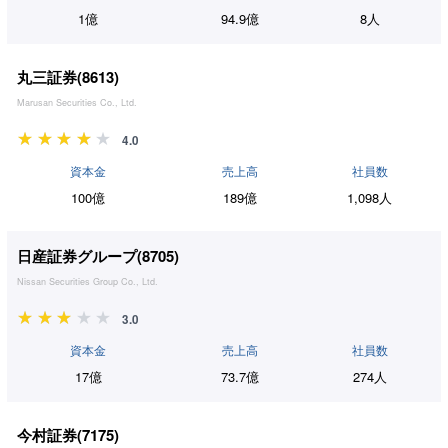
1億
94.9億
8人
丸三証券(
8613
)
Marusan Securities Co., Ltd.
4.0
資本金
売上高
社員数
100億
189億
1,098人
日産証券グループ(
8705
)
Nissan Securities Group Co., Ltd.
3.0
資本金
売上高
社員数
17億
73.7億
274人
今村証券(
7175
)