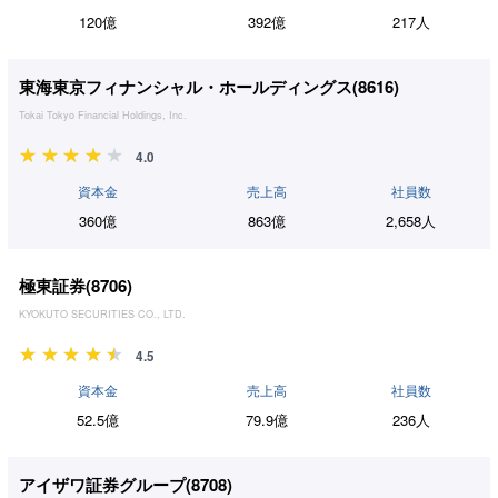
120億
392億
217人
東海東京フィナンシャル・ホールディングス(
8616
)
Tokai Tokyo Financial Holdings, Inc.
4.0
資本金
売上高
社員数
360億
863億
2,658人
極東証券(
8706
)
KYOKUTO SECURITIES CO., LTD.
4.5
資本金
売上高
社員数
52.5億
79.9億
236人
アイザワ証券グループ(
8708
)