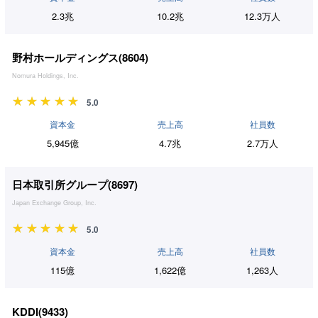
2.3兆
10.2兆
12.3万人
野村ホールディングス(
8604
)
Nomura Holdings, Inc.
5.0
資本金
売上高
社員数
5,945億
4.7兆
2.7万人
日本取引所グループ(
8697
)
Japan Exchange Group, Inc.
5.0
資本金
売上高
社員数
115億
1,622億
1,263人
KDDI(
9433
)