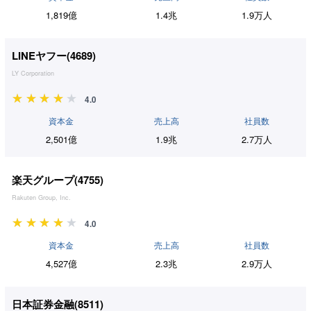
1,819億
1.4兆
1.9万人
LINEヤフー(
4689
)
LY Corporation
4.0
資本金
売上高
社員数
2,501億
1.9兆
2.7万人
楽天グループ(
4755
)
Rakuten Group, Inc.
4.0
資本金
売上高
社員数
4,527億
2.3兆
2.9万人
日本証券金融(
8511
)