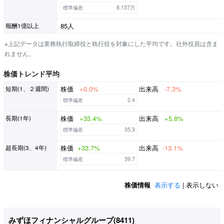
標準偏差
8,157万
85人
報酬1億以上
※上記データは業務執行取締役と執行役を対象にした平均です。社外役員は含ま
れません。
株価トレンド平均
株価
+0.0%
出来高
-7.3%
短期(1、２週間)
標準偏差
2.4
株価
+33.4%
出来高
+5.8%
長期(1年)
標準偏差
35.3
株価
+33.7%
出来高
-13.1%
超長期(3、4年)
標準偏差
39.7
株価情報
表示する
| 表示しない
みずほフィナンシャルグループ(
8411
)