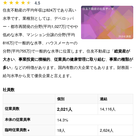
4.5
住友不動産の平均年収は824万であり高い
水準です。業種別としては、デベロッパ
ー・都市再開発の分野(平均1,027万)でやや
低めな水準、マンション分譲の分野(平均
816万)で一般的な水準、ハウスメーカーの
分野(平均755万)で一般的な水準に位置します。住友不動産は「
総資産が
大きい
、
事業投資に積極的
、
従業員の健康管理に取り組む
、
事業の種類が
多い
」などの特徴があります。国内有数の大企業でもあります。財務面・
給与水準から見て優良企業と言えます。
社員数
個別
連結
従業員数
2,021人
14,116人
本体の従業員率
14.3%
臨時従業員数
18人
2,624人
※