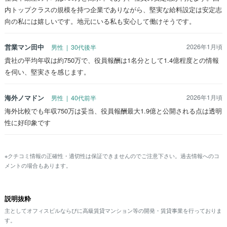
内トップクラスの規模を持つ企業でありながら、堅実な給料設定は安定志
向の私には嬉しいです。地元にいる私も安心して働けそうです。
営業マン田中
2026年1月頃
男性 | 30代後半
貴社の平均年収は約750万で、役員報酬は1名分として1.4億程度との情報
を伺い、堅実さを感じます。
海外ノマドン
2026年1月頃
男性 | 40代前半
海外比較でも年収750万は妥当、役員報酬最大1.9億と公開される点は透明
性に好印象です
※クチコミ情報の正確性・適切性は保証できませんのでご注意下さい。過去情報へのコ
メントの場合もあります。
説明抜粋
主としてオフィスビルならびに高級賃貸マンション等の開発・賃貸事業を行っておりま
す。