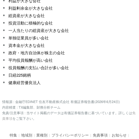
利益が大きな会社
利益剰余金が大きな会社
総資産が大きな会社
投資活動に積極的な会社
一人当たりの総資産が大きな会社
単独従業員が多い会社
資本金が大きな会社
政府・地方自治体が株主の会社
平均役員報酬が高い会社
役員報酬の支払い合計が多い会社
日経225銘柄
健康経営優良法人
情報源 : 金融庁EDINET 住友不動産株式会社 有価証券報告書(2026年6月24日)
内容精査 : TX編集部、財務分析チーム
免責/注意事項 : 当サイト掲載のデータは有価証券報告書に基づいています。詳しくは
免
責事項
をご覧下さい。
特集
地域別
業種別
プライバシーポリシー
免責事項
お知らせ
|
|
|
|
|
|