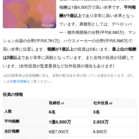
報酬は1億4,500万で高い水準です。
平均報
酬が1億以上
であり非常に高い水準となっ
ています。業種別としては、デベロッパ
ー・都市再開発の分野(平均8,080万)、マン
ション分譲の分野(平均5,761万)、ハウスメーカーの分野(平均5,586万)で
高い水準に位置します。
報酬が1億以上
の役員は5名います。
最上位の報酬
は2億以上
であり非常に高額となっています。また女性の役員が活躍して
います。(女性役員が監査委員など社外役員の場合もあります)
※会社創業者は役員報酬に加え、多額の配当金を受け取っている場合があります。詳し
くは
大株主情報
をご覧ください。
役員の情報
取締役
社外役員
※1
※2
人数
6名
3名
平均報酬
1億4,500万
2,933万
合計報酬
8億7,000万
8,800万