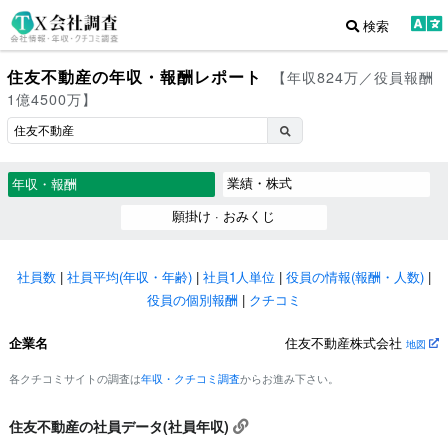
検索
住友不動産の年収・報酬レポート
【年収824万／役員報酬
1億4500万】
業績・株式
年収・報酬
願掛け · おみくじ
社員数
|
社員平均(年収・年齢)
|
社員1人単位
|
役員の情報(報酬・人数)
|
役員の個別報酬
|
クチコミ
企業名
住友不動産株式会社
地図
各クチコミサイトの調査は
年収・クチコミ調査
からお進み下さい。
住友不動産の社員データ(社員年収)