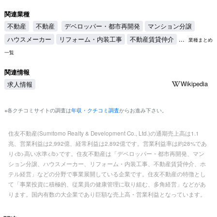
関連業種
不動産
不動産
デベロッパー・都市再開発
マンション分譲
ハウスメーカー
リフォーム・内装工事
不動産賃貸仲介
...
業種まとめ
一覧
関連情報
Wikipedia
求人情報
※各クチコミサイトの調査は
年収・クチコミ調査
からお進み下さい。
住友不動産(Sumitomo Realty & Development Co., Ltd.)の通期売上高は1.1
兆、営業利益は2,992億、経常利益は2,892億です。営業利益率は約28%であ
り<b>高い水準</b>です。住友不動産は「デベロッパー・都市再開発、マン
ション分譲、ハウスメーカー、リフォーム・内装工事、不動産賃貸仲介、ホ
テル経営」などの分野で事業展開している企業です。住友不動産の特徴とし
て「事業投資に積極的、従業員の健康管理に取り組む、多角経営」などがあ
ります。国内有数の大企業であり巨額な売上高・営業利益となっています。