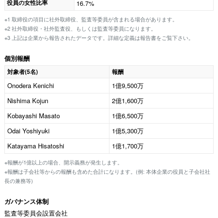
役員の女性比率
16.7%
※1 取締役の項目に社外取締役、監査等委員が含まれる場合があります。
※2 社外取締役・社外監査役、もしくは監査等委員になります。
※3 上記は企業から報告されたデータです。詳細な定義は報告書をご覧下さい。
個別報酬
対象者(5名)
報酬
Onodera Kenichi
1億9,500万
Nishima Kojun
2億1,600万
Kobayashi Masato
1億6,500万
Odai Yoshiyuki
1億5,300万
Katayama Hisatoshi
1億1,700万
※報酬が1億以上の場合、開示義務が発生します。
※報酬は子会社等からの報酬も含めた合計になります。(例: 本体企業の役員と子会社社
長の兼務等)
ガバナンス体制
監査等委員会設置会社