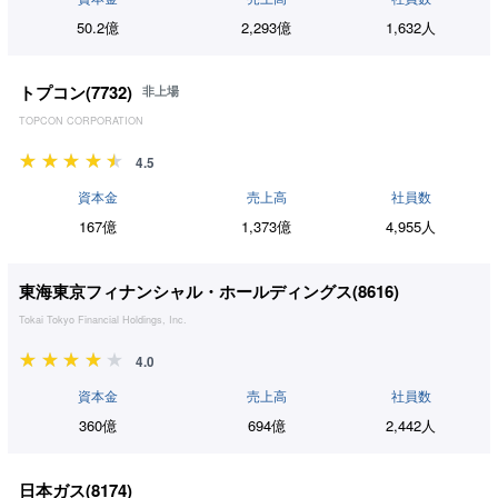
50.2億
2,293億
1,632人
トプコン(
7732
)
非上場
TOPCON CORPORATION
4.5
資本金
売上高
社員数
167億
1,373億
4,955人
東海東京フィナンシャル・ホールディングス(
8616
)
Tokai Tokyo Financial Holdings, Inc.
4.0
資本金
売上高
社員数
360億
694億
2,442人
日本ガス(
8174
)