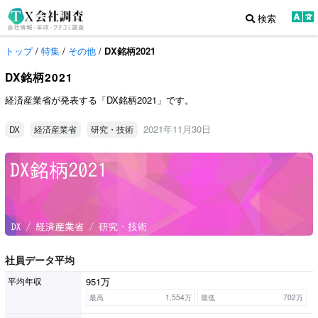
検索
トップ
/
特集
/
その他
/
DX銘柄2021
DX銘柄2021
経済産業省が発表する「DX銘柄2021」です。
2021年11月30日
DX
経済産業省
研究・技術
社員データ平均
951万
平均年収
最高
1,554万
最低
702万