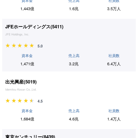
資本金
売上高
社員数
1,443億
1.6兆
3.5万人
JFEホールディングス(
5411
)
JFE Holdings, Inc.
5.0
資本金
売上高
社員数
1,471億
3.2兆
6.4万人
出光興産(
5019
)
Idemitsu Kosan Co.,Ltd.
4.5
資本金
売上高
社員数
1,684億
4.6兆
1.4万人
東京センチュリー(
8439
)