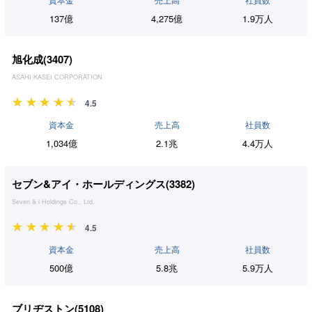
資本金
売上高
社員数
137億
4,275億
1.9万人
旭化成(
3407
)
ASAHI KASEI CORPORATION
4.5
資本金
売上高
社員数
1,034億
2.1兆
4.4万人
セブン&アイ・ホールディングス(
3382
)
Seven & i Holdings Co., Ltd.
4.5
資本金
売上高
社員数
500億
5.8兆
5.9万人
ブリヂストン(
5108
)