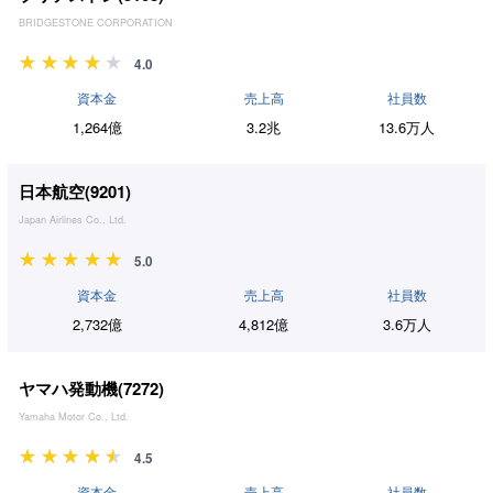
BRIDGESTONE CORPORATION
4.0
資本金
売上高
社員数
1,264億
3.2兆
13.6万人
日本航空(
9201
)
Japan Airlines Co., Ltd.
5.0
資本金
売上高
社員数
2,732億
4,812億
3.6万人
ヤマハ発動機(
7272
)
Yamaha Motor Co., Ltd.
4.5
資本金
売上高
社員数