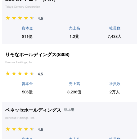
Tokyo Century Corporation
4.5
資本金
売上高
社員数
811億
1.2兆
7,438人
りそなホールディングス(
8308
)
Resona Holdings, Inc.
4.5
資本金
売上高
社員数
506億
8,236億
2万人
ベネッセホールディングス
非上場
Benesse Holdings, Inc.
4.5