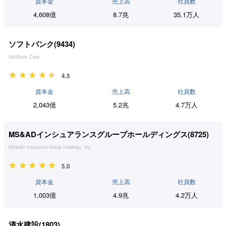
資本金
売上高
社員数
4,608億
8.7兆
35.1万人
ソフトバンク(
9434
)
SoftBank Corp.
4.5
資本金
売上高
社員数
2,043億
5.2兆
4.7万人
MS&ADインシュアランスグループホールディングス(
8725
)
MS&AD Insurance Group Holdings, Inc.
5.0
資本金
売上高
社員数
1,003億
4.9兆
4.2万人
清水建設(
1803
)