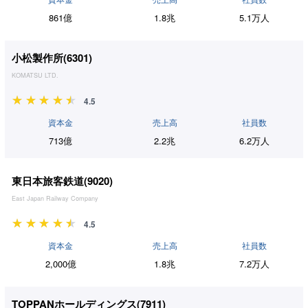
861億
1.8兆
5.1万人
小松製作所(
6301
)
KOMATSU LTD.
4.5
資本金
売上高
社員数
713億
2.2兆
6.2万人
東日本旅客鉄道(
9020
)
East Japan Railway Company
4.5
資本金
売上高
社員数
2,000億
1.8兆
7.2万人
TOPPANホールディングス(
7911
)