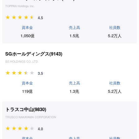
TOPPAN Holdings Inc.
4.5
資本金
売上高
社員数
1,050億
1.5兆
5.2万人
SGホールディングス(
9143
)
SG HOLDINGS CO.,LTD.
3.5
資本金
売上高
社員数
119億
1.3兆
5.2万人
トラスコ中山(
9830
)
TRUSCO NAKAYAMA CORPORATION
4.0
資本金
売上高
社員数