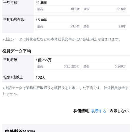
41.9歳
平均年齢
最高
48.0歳
最低
32.5歳
15.0年
平均勤続年数
最高
23.5年
最低
2.6年
※上記データは持株会社などの本体社員比率が低い会社(9社)が含まれます。
役員データ平均
1億265万
平均報酬
最高
3億8,225万
最低
3,260万
102人
報酬1億以上
※上記データは業務執行取締役と執行役を対象にした平均です。社外役員は含ま
れません。
株価情報
表示する
| 表示しない
中外製薬(
4519
)