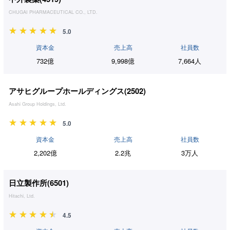
CHUGAI PHARMACEUTICAL CO., LTD.
5.0
資本金
売上高
社員数
732億
9,998億
7,664人
アサヒグループホールディングス(
2502
)
Asahi Group Holdings, Ltd.
5.0
資本金
売上高
社員数
2,202億
2.2兆
3万人
日立製作所(
6501
)
Hitachi, Ltd.
4.5